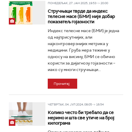
ПОНЕДЕЉАК, 27. ЈАН 2025, 19:53 -> 20:00
Стручњаци тврде да индекс
телесне масе (БМИ) није добар
показатељ гојазности
Индекс телесне масе (БМИ) је једна
од најприсутнијих, али
најконтроверзнијих метрика у
медицини. Груба мера тежине у
односу на висину, БМИ се обично
користи за дијагнозу гојазности –
иако су многи стручњаци...
Прочитај
ЧЕТВРТАК, 04. ЈУЛ 2024, 08:05 -> 16:54
Колико често би требало да се
меримо и шта све утиче на број
килограма