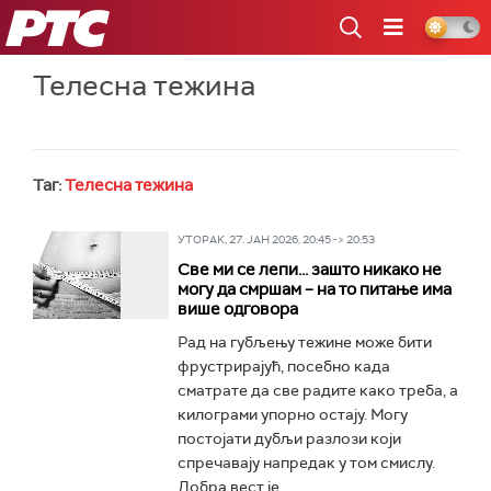
РТС
Телесна тежина
Таг:
Телесна тежина
УТОРАК, 27. ЈАН 2026, 20:45 -> 20:53
Све ми се лепи... зашто никако не
могу да смршам – на то питање има
више одговора
Рад на губљењу тежине може бити
фрустрирајућ, посебно када
сматрате да све радите како треба, а
килограми упорно остају. Могу
постојати дубљи разлози који
спречавају напредак у том смислу.
Добра вест је...