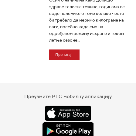
Осим о начинима како доћи до
здраве телесне тежине, годинама се
воде полемике о томе колико често
би требало да меримо килограме на
ваги, посебно када смо на
одређеном режиму исхране и током
летње сезоне...
Прочитај
Преузмите РТС мобилну апликацију