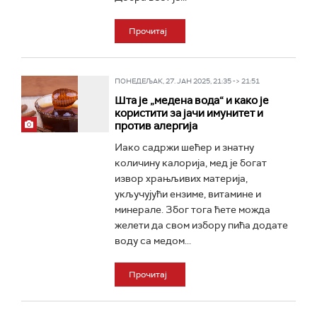
Прочитај
ПОНЕДЕЉАК, 27. ЈАН 2025, 21:35 -> 21:51
Шта је „медена вода“ и како је
користити за јачи имунитет и
против алергија
Иако садржи шећер и знатну
количину калорија, мед је богат
извор храњљивих материја,
укључујући ензиме, витамине и
минерале. Због тога ћете можда
желети да свом избору пића додате
воду са медом...
Прочитај