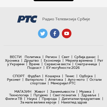
Радио Телевизија Србије
|
|
|
|
ВЕСТИ
Политика
Регион
Свет
Србија данас
|
|
|
|
Хроника
Друштво
Економија
Мерила времена
Рат
|
|
|
|
у Украјини
Време
Сервисне вести
Сматрачница
|
Подкаст
ЕУ могућности 2026
|
|
|
|
СПОРТ
Фудбал
Кошарка
Тенис
Одбојка
|
|
|
|
Рукомет
Ватерполо
Атлетика
Ауто-мото
Остали
|
спортови
Меморијал РТС
|
|
|
МАГАЗИН
Живот
Занимљивости
Музика
|
|
|
|
Технологијa
Путујемо
Свет познатих
Здравље
|
|
|
|
Филм и ТВ
Наука
Природа
Дигитални предузетник
|
За мале велике хероје
Наизглед здрав