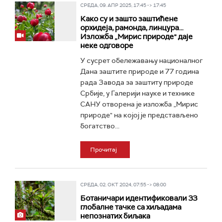
СРЕДА, 09. АПР 2025, 17:45 -> 17:45
Како су и зашто заштићене
орхидеја, рамонда, линцура...
Изложба „Мирис природе" даје
неке одговоре
У сусрет обележавању националног
Дана заштите природе и 77 година
рада Завода за заштиту природе
Србије, у Галерији науке и технике
САНУ отворена је изложба „Мирис
природе" на којој је представљено
богатство...
Прочитај
СРЕДА, 02. ОКТ 2024, 07:55 -> 08:00
Ботаничари идентификовали 33
глобалне тачке са хиљадама
непознатих биљака