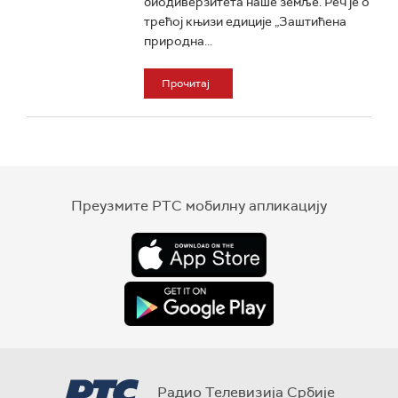
биодиверзитета наше земље. Реч је о
трећој књизи едиције „Заштићена
природна...
Прочитај
Преузмите РТС мобилну апликацију
Радио Телевизија Србије