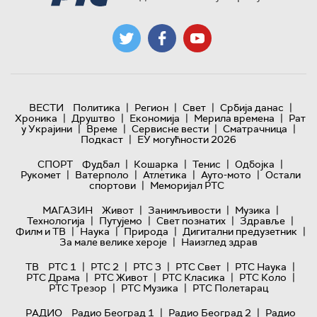
|
|
|
|
ВЕСТИ
Политика
Регион
Свет
Србија данас
|
|
|
|
Хроника
Друштво
Економија
Мерила времена
Рат
|
|
|
|
у Украјини
Време
Сервисне вести
Сматрачница
|
Подкаст
ЕУ могућности 2026
|
|
|
|
СПОРТ
Фудбал
Кошарка
Тенис
Одбојка
|
|
|
|
Рукомет
Ватерполо
Атлетика
Ауто-мото
Остали
|
спортови
Меморијал РТС
|
|
|
МАГАЗИН
Живот
Занимљивости
Музика
|
|
|
|
Технологијa
Путујемо
Свет познатих
Здравље
|
|
|
|
Филм и ТВ
Наука
Природа
Дигитални предузетник
|
За мале велике хероје
Наизглед здрав
|
|
|
|
|
ТВ
РТС 1
РТС 2
РТС 3
РТС Свет
РТС Наука
|
|
|
|
РТС Драма
РТС Живот
РТС Класика
РТС Коло
|
|
РТС Трезор
РТС Музика
РТС Полетарац
|
|
РАДИО
Радио Београд 1
Радио Београд 2
Радио