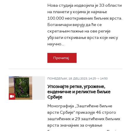
Нова студија издвојила је 33 области
на планети у којима је најмање
100.000 неоткривених биљних врста.
Ботаничари верују да ће се
скретањем пажње на ове регије
убрзати откривање врста које нису
научно...
Прочитај
ПОНЕДЕЉАК, 18. ДЕЦ 2023, 14:25 -> 14:50
Упознајте ретке, угрожене,
ендемичне и реликтне биљке
Србије
Монографија „Заштићене биљне
врсте Србије“ приказује 46 строго
заштићених и 29 заштићених биљних
врста значајних за очување