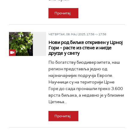
Прочитај
ЧЕТВРТАК, 08. МАЈ 2025, 17:58 -> 17:58
Нови род биљке откривен у Црној
Гори – расте из стене и нигде
другде у свету
По богатству биодиверзитета, наш
регион представља једно од
најзначајнијих подручја Европе.
Научници су на територији Црне
Горе до сада пронашли преко 3.600
врста биљака, а недавно је у близини
Цетиња...
Прочитај