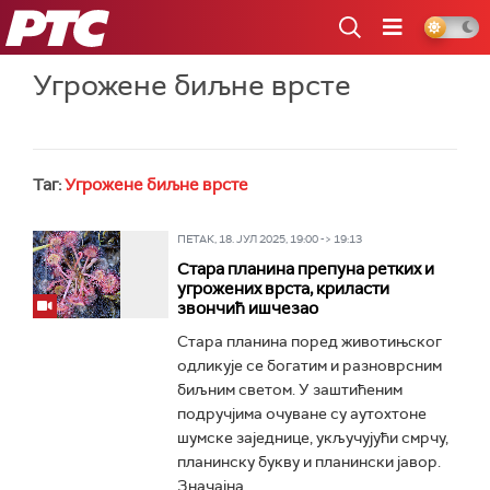
РТС
Угрожене биљне врсте
Таг:
Угрожене биљне врсте
ПЕТАК, 18. ЈУЛ 2025, 19:00 -> 19:13
Стара планина препуна ретких и
угрожених врста, криласти
звончић ишчезао
Стара планина поред животињског
одликује се богатим и разноврсним
биљним светом. У заштићеним
подручјима очуване су аутохтоне
шумске заједнице, укључујући смрчу,
планинску букву и планински јавор.
Значајна...