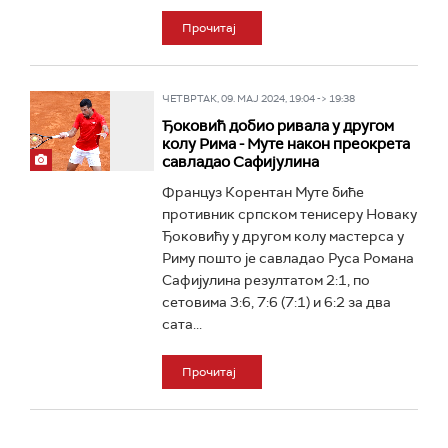
Прочитај
ЧЕТВРТАК, 09. МАЈ 2024, 19:04 -> 19:38
Ђоковић добио ривала у другом
колу Рима - Муте након преокрета
савладао Сафијулина
Француз Корентан Муте биће
противник српском тенисеру Новаку
Ђоковићу у другом колу мастерса у
Риму пошто је савладао Руса Романа
Сафијулина резултатом 2:1, по
сетовима 3:6, 7:6 (7:1) и 6:2 за два
сата...
Прочитај