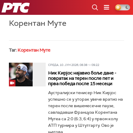
РТС
Корентан Муте
Таг:
Корентан Муте
СРЕДА, 10. ЈУН 2026, 08:38 -> 09:22
Ник Кирјос најавио боље дане -
повратак на терен после пет и
прва победа после 15 месеци
Аустралијски тенисер Ник Кирјос
успешно се у уторак увече вратио на
терен после вишемесечне паузе,
савладавши Француза Корентана
Мутеа са 2:0 (6:3, 6:4) у првом колу
АТП турнира у Штутгарту. Ово је
његова...