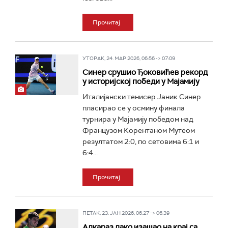
Прочитај
УТОРАК, 24. МАР 2026, 06:56 -> 07:09
Синер срушио Ђоковићев рекорд
у историјској победи у Мајамију
Италијански тенисер Јаник Синер
пласирао се у осмину финала
турнира у Мајамију победом над
Французом Корентаном Мутеом
резултатом 2:0, по сетовима 6:1 и
6:4...
Прочитај
ПЕТАК, 23. ЈАН 2026, 06:27 -> 06:39
Алкараз лако изашао на крај са