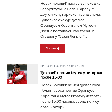
Новак Ђоковић наставља поход ка
новој титули на Ролан Гаросу. У
другом колу париског гренд слема,
Ђоковића очекује дуел са
Французом Корентаном Мутеом.
Дуел је постављен као трећи на
Стадиону "Сузан Ленглен"...
Прочитај
СРЕДА, 28. МАЈ 2025, 14:12 -> 15:09
Ђоковић против Мутеа у четвртак
после 15.00
Новак Ђоковић ће меч другог кола
Ролан Гароса против Француза
Корентана Мутеа играти у четвртак
после 15.00 часова, саопштили су
организатори...