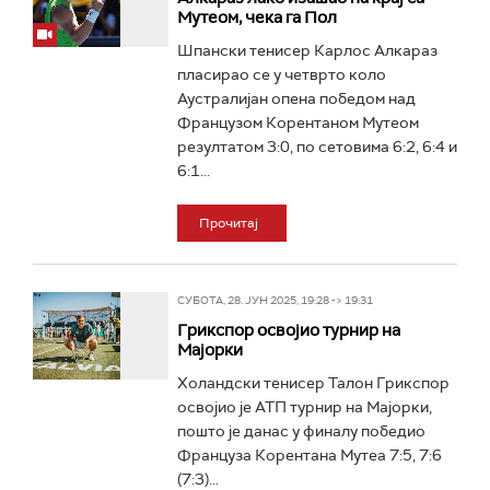
Мутеом, чека га Пол
Шпански тенисер Карлос Алкараз
пласирао се у четврто коло
Аустралијан опена победом над
Французом Корентаном Мутеом
резултатом 3:0, по сетовима 6:2, 6:4 и
6:1...
Прочитај
СУБОТА, 28. ЈУН 2025, 19:28 -> 19:31
Грикспор освојио турнир на
Мајорки
Холандски тенисер Талон Грикспор
освојио је АТП турнир на Мајорки,
пошто је данас у финалу победио
Француза Корентана Мутеа 7:5, 7:6
(7:3)...