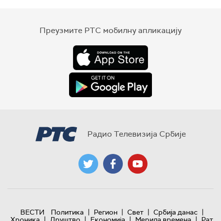
Преузмите РТС мобилну апликацију
Радио Телевизија Србије
|
|
|
|
ВЕСТИ
Политика
Регион
Свет
Србија данас
|
|
|
|
Хроника
Друштво
Економија
Мерила времена
Рат