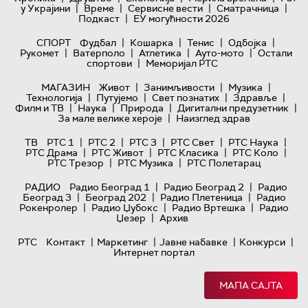
|
|
|
|
у Украјини
Време
Сервисне вести
Сматрачница
|
Подкаст
ЕУ могућности 2026
|
|
|
|
СПОРТ
Фудбал
Кошарка
Тенис
Одбојка
|
|
|
|
Рукомет
Ватерполо
Атлетика
Ауто-мото
Остали
|
спортови
Меморијал РТС
|
|
|
МАГАЗИН
Живот
Занимљивости
Музика
|
|
|
|
Технологијa
Путујемо
Свет познатих
Здравље
|
|
|
|
Филм и ТВ
Наука
Природа
Дигитални предузетник
|
За мале велике хероје
Наизглед здрав
|
|
|
|
|
ТВ
РТС 1
РТС 2
РТС 3
РТС Свет
РТС Наука
|
|
|
|
РТС Драма
РТС Живот
РТС Класика
РТС Коло
|
|
РТС Трезор
РТС Музика
РТС Полетарац
|
|
РАДИО
Радио Београд 1
Радио Београд 2
Радио
|
|
|
Београд 3
Београд 202
Радио Плетеница
Радио
|
|
|
Рокенролер
Радио Џубокс
Радио Вртешка
Радио
|
Џезер
Архив
|
|
|
|
РТС
Контакт
Маркетинг
Јавне набавке
Конкурси
Интернет портал
МАПА САЈТА