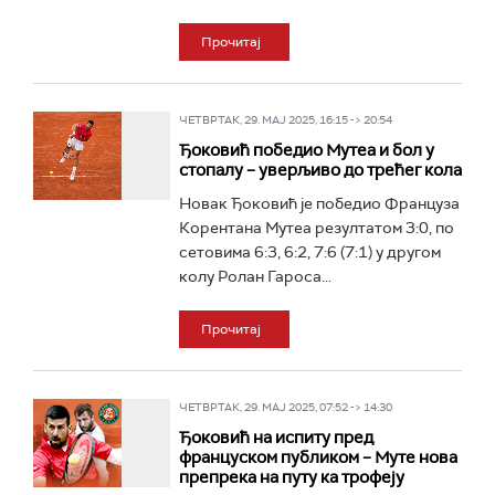
Прочитај
ЧЕТВРТАК, 29. МАЈ 2025, 16:15 -> 20:54
Ђоковић победио Мутеа и бол у
стопалу – уверљиво до трећег кола
Новак Ђоковић је победио Француза
Корентана Мутеа резултатом 3:0, по
сетовима 6:3, 6:2, 7:6 (7:1) у другом
колу Ролан Гароса...
Прочитај
ЧЕТВРТАК, 29. МАЈ 2025, 07:52 -> 14:30
Ђоковић на испиту пред
француском публиком – Муте нова
препрека на путу ка трофеју