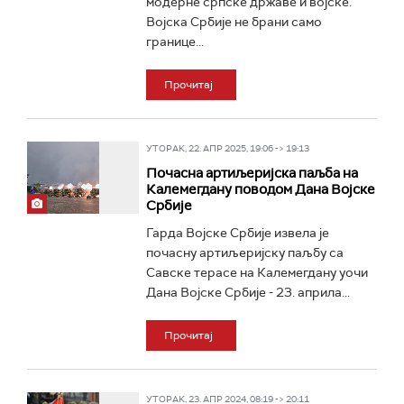
модерне српске државе и војске.
Војска Србије не брани само
границе...
Прочитај
УТОРАК, 22. АПР 2025, 19:06 -> 19:13
Почасна артиљеријска паљба на
Калемегдану поводом Дана Војске
Србије
Гарда Војске Србије извела је
почасну артиљеријску паљбу са
Савске терасе на Калемегдану уочи
Дана Војске Србије - 23. априла...
Прочитај
УТОРАК, 23. АПР 2024, 08:19 -> 20:11