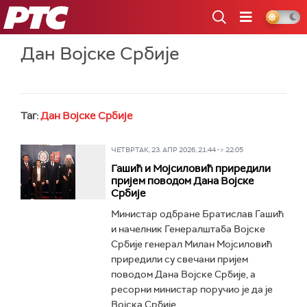
РТС
Дан Војске Србије
Таг:
Дан Војске Србије
ЧЕТВРТАК, 23. АПР 2026, 21:44 -> 22:05
Гашић и Мојсиловић приредили
пријем поводом Дана Војске
Србије
Министар одбране Братислав Гашић
и начелник Генералштаба Војске
Србије генерал Милан Мојсиловић
приредили су свечани пријем
поводом Дана Војске Србије, а
ресорни министар поручио је да је
Војска Србије...