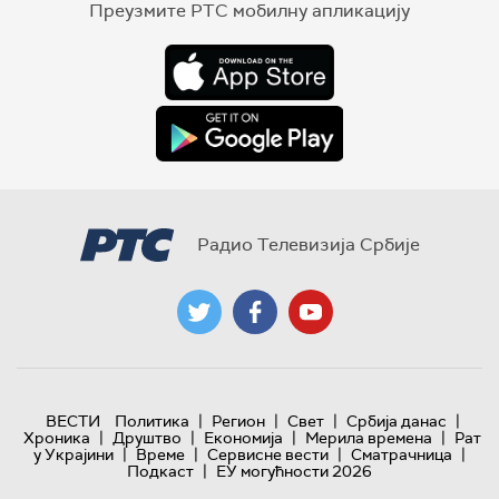
Преузмите РТС мобилну апликацију
Радио Телевизија Србије
|
|
|
|
ВЕСТИ
Политика
Регион
Свет
Србија данас
|
|
|
|
Хроника
Друштво
Економија
Мерила времена
Рат
|
|
|
|
у Украјини
Време
Сервисне вести
Сматрачница
|
Подкаст
ЕУ могућности 2026