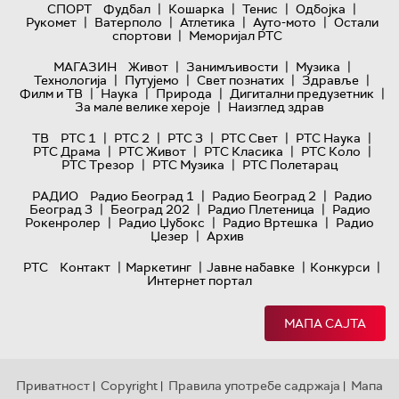
|
|
|
|
СПОРТ
Фудбал
Кошарка
Тенис
Одбојка
|
|
|
|
Рукомет
Ватерполо
Атлетика
Ауто-мото
Остали
|
спортови
Меморијал РТС
|
|
|
МАГАЗИН
Живот
Занимљивости
Музика
|
|
|
|
Технологијa
Путујемо
Свет познатих
Здравље
|
|
|
|
Филм и ТВ
Наука
Природа
Дигитални предузетник
|
За мале велике хероје
Наизглед здрав
|
|
|
|
|
ТВ
РТС 1
РТС 2
РТС 3
РТС Свет
РТС Наука
|
|
|
|
РТС Драма
РТС Живот
РТС Класика
РТС Коло
|
|
РТС Трезор
РТС Музика
РТС Полетарац
|
|
РАДИО
Радио Београд 1
Радио Београд 2
Радио
|
|
|
Београд 3
Београд 202
Радио Плетеница
Радио
|
|
|
Рокенролер
Радио Џубокс
Радио Вртешка
Радио
|
Џезер
Архив
|
|
|
|
РТС
Контакт
Маркетинг
Јавне набавке
Конкурси
Интернет портал
МАПА САЈТА
Приватност
Copyright
Правила употребе садржаја
Мапа
|
|
|