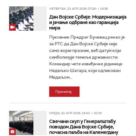
ЧЕТВРТАК, 23. АПР 2026, 07:28 -> 19:38
Дан Војске Србије: Модернизација
и јачање одбране као гаранција
мира
Пуковник Предраг Бучевац рекао је
за РТС да Дан Војске Србије није
само војни празник, већ датум који
симболизује темеље државности.
Командир чете извиђачке јединице
Недељко Шатара, који одликован
Медаљом...
Прочитај
СРЕДА, 22. АПР 2026, 19:43 -> 20:30
Свечани скуп у Генералштабу
поводом Дана Војске Србије,
почасна паљба на Калемегдану