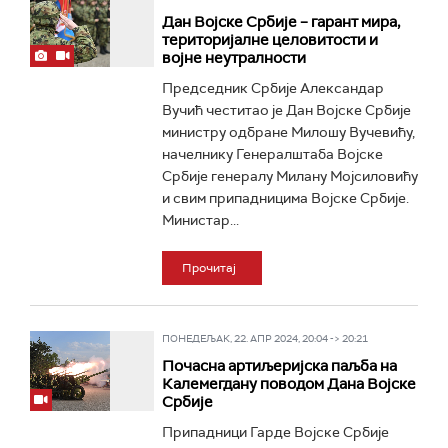
Дан Војске Србије – гарант мира,
територијалне целовитости и
војне неутралности
Председник Србије Александар
Вучић честитао је Дан Војске Србије
министру одбране Милошу Вучевићу,
начелнику Генералштаба Војске
Србије генералу Милану Мојсиловићу
и свим припадницима Војске Србије.
Министар...
Прочитај
ПОНЕДЕЉАК, 22. АПР 2024, 20:04 -> 20:21
Почасна артиљеријска паљба на
Калемегдану поводом Дана Војске
Србије
Припадници Гарде Војске Србије