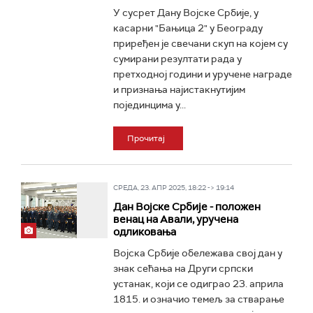
У сусрет Дану Војске Србије, у
касарни "Бањица 2" у Београду
приређен је свечани скуп на којем су
сумирани резултати рада у
претходној години и уручене награде
и признања најистакнутијим
појединцима у...
Прочитај
СРЕДА, 23. АПР 2025, 18:22 -> 19:14
Дан Војске Србије - положен
венац на Авали, уручена
одликовања
Војска Србије обележава свој дан у
знак сећања на Други српски
устанак, који се одиграо 23. априла
1815. и означио темељ за стварање