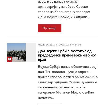
извели су данас почасну
артиљеријску паљбу са Савске
терасе на Калемегдану поводом
Дана Војске Србије, 23. априла...
Прочитај
НЕДЕЉА, 23. АПР 2023, 10:45 -> 14:03
Дан Војске Србије, честитке од
председника, премијерке и војног
врха
Војска Србије данас обележава свој
дан. Тим поводом, јуче је одржан
приказ способности "Гранит 2023", а
министар одбране Милош Вучевић је
са начелником Генералштаба
генералом Миланом Мојсиловићем
положио...