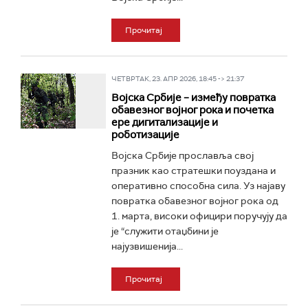
Прочитај
ЧЕТВРТАК, 23. АПР 2026, 18:45 -> 21:37
Војскa Србије – између повратка
обавезног војног рока и почетка
ере дигитализације и
роботизације
Војска Србије прославља свој
празник као стратешки поуздана и
оперативно способна сила. Уз најаву
повратка обавезног војног рока од
1. марта, високи официри поручују да
је “служити отаџбини је
најузвишенија...
Прочитај