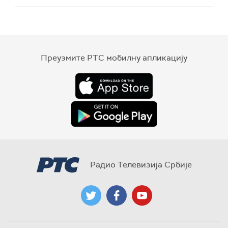
Преузмите РТС мобилну апликацију
Радио Телевизија Србије