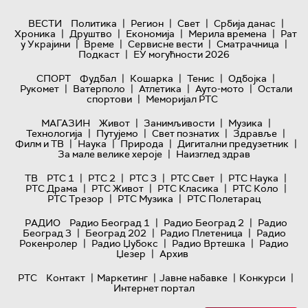
|
|
|
|
ВЕСТИ
Политика
Регион
Свет
Србија данас
|
|
|
|
Хроника
Друштво
Економија
Мерила времена
Рат
|
|
|
|
у Украјини
Време
Сервисне вести
Сматрачница
|
Подкаст
ЕУ могућности 2026
|
|
|
|
СПОРТ
Фудбал
Кошарка
Тенис
Одбојка
|
|
|
|
Рукомет
Ватерполо
Атлетика
Ауто-мото
Остали
|
спортови
Меморијал РТС
|
|
|
МАГАЗИН
Живот
Занимљивости
Музика
|
|
|
|
Технологијa
Путујемо
Свет познатих
Здравље
|
|
|
|
Филм и ТВ
Наука
Природа
Дигитални предузетник
|
За мале велике хероје
Наизглед здрав
|
|
|
|
|
ТВ
РТС 1
РТС 2
РТС 3
РТС Свет
РТС Наука
|
|
|
|
РТС Драма
РТС Живот
РТС Класика
РТС Коло
|
|
РТС Трезор
РТС Музика
РТС Полетарац
|
|
РАДИО
Радио Београд 1
Радио Београд 2
Радио
|
|
|
Београд 3
Београд 202
Радио Плетеница
Радио
|
|
|
Рокенролер
Радио Џубокс
Радио Вртешка
Радио
|
Џезер
Архив
|
|
|
|
РТС
Контакт
Маркетинг
Јавне набавке
Конкурси
Интернет портал