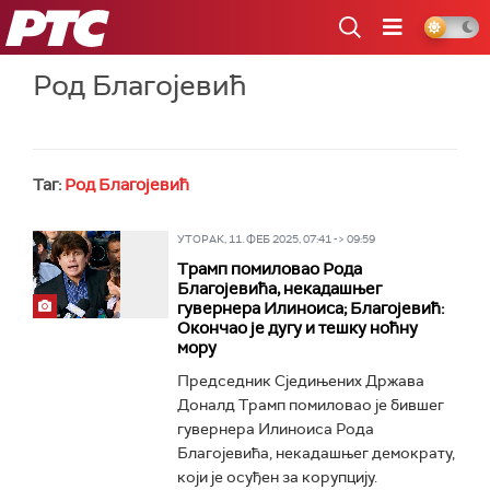
РТС
Род Благојевић
Таг:
Род Благојевић
УТОРАК, 11. ФЕБ 2025, 07:41 -> 09:59
Трамп помиловао Рода
Благојевића, некадашњег
гувернера Илиноиса; Благојевић:
Окончао је дугу и тешку ноћну
мору
Председник Сједињених Држава
Доналд Трамп помиловао је бившег
гувернера Илиноиса Рода
Благојевића, некадашњег демократу,
који је осуђен за корупцију.