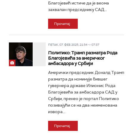
Благојевић истиче да је веома
захвалан председнику САД...
Прочитај
ПЕТАК, 07. ФЕБ 2025, 21:54 -> 07:37
Политико: Трамп разматра Рода
Благојевића за америчког
амбасадора у Србији
Амерички председник Доналд Трамп
разматра да номинује бившег
гувернера државе Илионис Рода
Благојевића за амбасадора САД у
Србији, пренео је портал Политико
позивајући се на два неименована
извора...
Прочитај