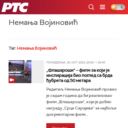
РТС
Немања Војиновић
Таг:
Немања Војиновић
ПОНЕДЕЉАК, 30. ОКТ 2023, 20:00 -> 20:45
„Флашароши“ – филм за који је
инспирација био поглед са брда
ђубрета од 50 метара
Редитељ Немања Војиновић провео
је седам година да би реализовао
филм „Флашароши”, који је добио
награду „Срце Сарајева" за најбољи
документарни филм...