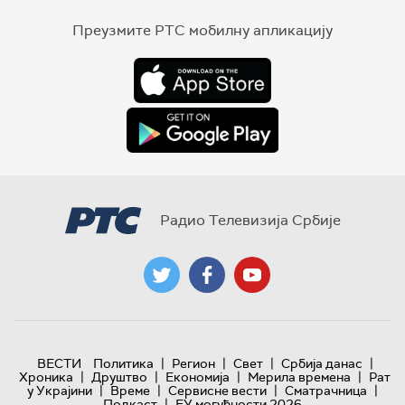
Преузмите РТС мобилну апликацију
Радио Телевизија Србије
|
|
|
|
ВЕСТИ
Политика
Регион
Свет
Србија данас
|
|
|
|
Хроника
Друштво
Економија
Мерила времена
Рат
|
|
|
|
у Украјини
Време
Сервисне вести
Сматрачница
|
Подкаст
ЕУ могућности 2026