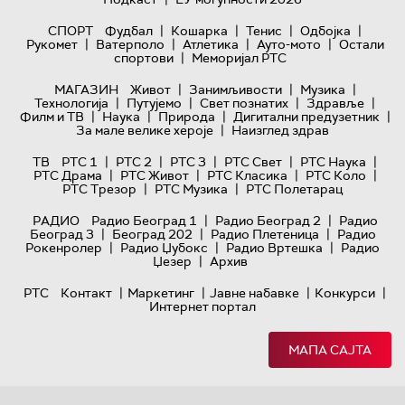
|
|
|
|
СПОРТ
Фудбал
Кошарка
Тенис
Одбојка
|
|
|
|
Рукомет
Ватерполо
Атлетика
Ауто-мото
Остали
|
спортови
Меморијал РТС
|
|
|
МАГАЗИН
Живот
Занимљивости
Музика
|
|
|
|
Технологијa
Путујемо
Свет познатих
Здравље
|
|
|
|
Филм и ТВ
Наука
Природа
Дигитални предузетник
|
За мале велике хероје
Наизглед здрав
|
|
|
|
|
ТВ
РТС 1
РТС 2
РТС 3
РТС Свет
РТС Наука
|
|
|
|
РТС Драма
РТС Живот
РТС Класика
РТС Коло
|
|
РТС Трезор
РТС Музика
РТС Полетарац
|
|
РАДИО
Радио Београд 1
Радио Београд 2
Радио
|
|
|
Београд 3
Београд 202
Радио Плетеница
Радио
|
|
|
Рокенролер
Радио Џубокс
Радио Вртешка
Радио
|
Џезер
Архив
|
|
|
|
РТС
Контакт
Маркетинг
Јавне набавке
Конкурси
Интернет портал
МАПА САЈТА