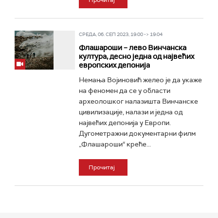
Прочитај
СРЕДА, 06. СЕП 2023, 19:00 -> 19:04
Флашароши – лево Винчанска
култура, десно једна од највећих
европских депонија
Немања Војиновић желео је да укаже
на феномен да се у области
археолошког налазишта Винчанске
цивилизације, налази и једна од
највећих депонија у Европи.
Дугометражни документарни филм
„Флашароши“ креће...
Прочитај