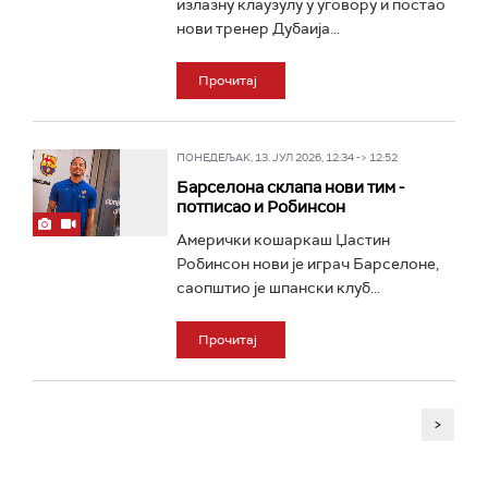
излазну клаузулу у уговору и постао
нови тренер Дубаија...
Прочитај
ПОНЕДЕЉАК, 13. ЈУЛ 2026, 12:34 -> 12:52
Барселона склапа нови тим -
потписао и Робинсон
Амерички кошаркаш Џастин
Робинсон нови је играч Барселоне,
саопштио је шпански клуб...
Прочитај
>