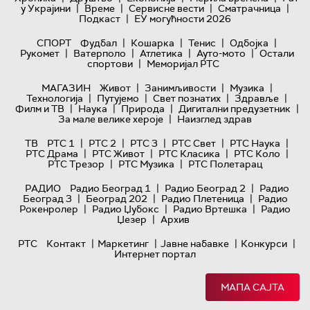
|
|
|
|
у Украјини
Време
Сервисне вести
Сматрачница
|
Подкаст
ЕУ могућности 2026
|
|
|
|
СПОРТ
Фудбал
Кошарка
Тенис
Одбојка
|
|
|
|
Рукомет
Ватерполо
Атлетика
Ауто-мото
Остали
|
спортови
Меморијал РТС
|
|
|
МАГАЗИН
Живот
Занимљивости
Музика
|
|
|
|
Технологијa
Путујемо
Свет познатих
Здравље
|
|
|
|
Филм и ТВ
Наука
Природа
Дигитални предузетник
|
За мале велике хероје
Наизглед здрав
|
|
|
|
|
ТВ
РТС 1
РТС 2
РТС 3
РТС Свет
РТС Наука
|
|
|
|
РТС Драма
РТС Живот
РТС Класика
РТС Коло
|
|
РТС Трезор
РТС Музика
РТС Полетарац
|
|
РАДИО
Радио Београд 1
Радио Београд 2
Радио
|
|
|
Београд 3
Београд 202
Радио Плетеница
Радио
|
|
|
Рокенролер
Радио Џубокс
Радио Вртешка
Радио
|
Џезер
Архив
|
|
|
|
РТС
Контакт
Маркетинг
Јавне набавке
Конкурси
Интернет портал
МАПА САЈТА