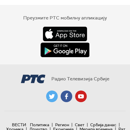
Преузмите РТС мобилну апликацију
Радио Телевизија Србије
|
|
|
|
ВЕСТИ
Политика
Регион
Свет
Србија данас
|
|
|
|
Хроника
Друштво
Економија
Мерила времена
Рат