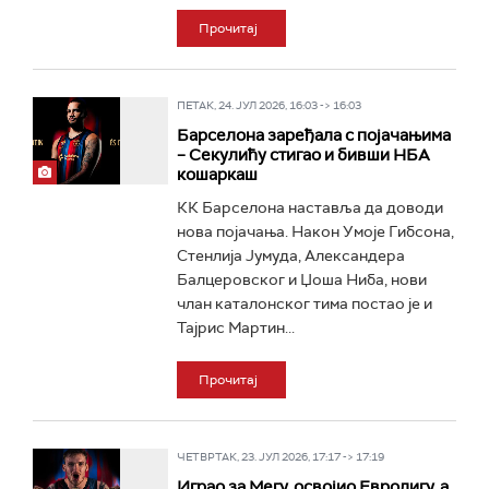
Прочитај
ПЕТАК, 24. ЈУЛ 2026, 16:03 -> 16:03
Барселона заређала с појачањима
– Секулићу стигао и бивши НБА
кошаркаш
КК Барселона наставља да доводи
нова појачања. Након Умоје Гибсона,
Стенлија Јумуда, Александера
Балцеровског и Џоша Ниба, нови
члан каталонског тима постао је и
Тајрис Мартин...
Прочитај
ЧЕТВРТАК, 23. ЈУЛ 2026, 17:17 -> 17:19
Играо за Мегу, освојио Евролигу, а