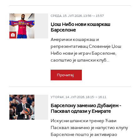
СРЕДА, 15. ЈУЛ 2026, 13:56 -> 15:57
Џош Нибо нови кошаркаш
Барселоне
Амерички кошаркаш и
репрезентативац Словеније Џош
Нибо нови је играч Барселоне,
саопштио је шпански клуб...
Прочитај
УТОРАК, 14. ЈУЛ 2026, 18:15 -> 16:11
Барселону заменио Дубаијем -
Пасквал одлази у Емирате
Искусни шпански тренер Ћави
Пасквал званично је напустио клупу
Барселоне пошто је активирао