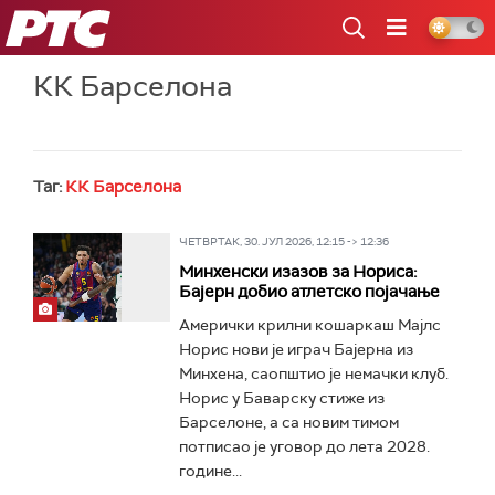
РТС
КК Барселона
Таг:
КК Барселона
ЧЕТВРТАК, 30. ЈУЛ 2026, 12:15 -> 12:36
Минхенски изазов за Нориса:
Бајерн добио атлетско појачање
Амерички крилни кошаркаш Мајлс
Норис нови је играч Бајерна из
Минхена, саопштио је немачки клуб.
Норис у Баварску стиже из
Барселоне, а са новим тимом
потписао је уговор до лета 2028.
године...