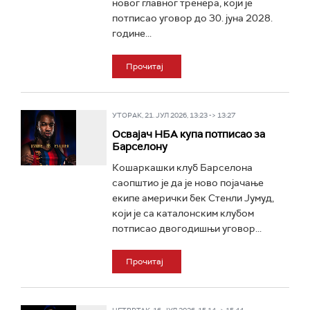
новог главног тренера, који је
потписао уговор до 30. јуна 2028.
године...
Прочитај
УТОРАК, 21. ЈУЛ 2026, 13:23 -> 13:27
Освајач НБА купа потписао за
Барселону
Кошаркашки клуб Барселона
саопштио је да је ново појачање
екипе амерички бек Стенли Јумуд,
који је са каталонским клубом
потписао двогодишњи уговор...
Прочитај