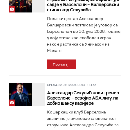
сад је у Барселони – Балцеровски
стигао код Секулића
Пољски центар Александер
Балцеровски потписао је уговор са
Барселоном до 30. јуна 2028. године,
у коју стиже као слободан играч
након растанка са Уникахом из
Малаге...
Прочитај
СРЕДА, 22. ЈУЛ 2026, 11:53 -> 11:55
Александар Секулић нови тренер
Барселоне – освојио АБА лигу, па
добио шансу каријере
Кошаркашки клуб Барселона
званично је именовао словеначког
стручњака Александра Секулића за