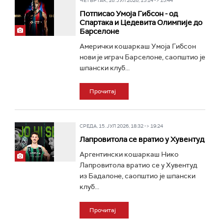
ЧЕТВРТАК, 16. ЈУЛ 2026, 15:14 -> 15:44
Потписао Умоја Гибсон - од
Спартака и Цедевита Олимпије до
Барселоне
Амерички кошаркаш Умоја Гибсон
нови је играч Барселоне, саопштио је
шпански клуб...
Прочитај
СРЕДА, 15. ЈУЛ 2026, 18:32 -> 19:24
Лапровитола се вратио у Хувентуд
Аргентински кошаркаш Нико
Лапровитола вратио се у Хувентуд
из Бадалоне, саопштио је шпански
клуб...
Прочитај