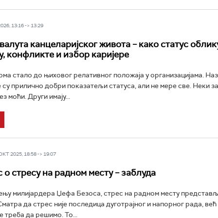
26, 13:16 -> 13:29
валута канцеларијског живота – како статус облик
у, конфликте и избор каријере
ома стало до њиховог релативног положаја у организацијама. На
е су прилично добри показатељи статуса, али не мере све. Неки 
ез моћи. Други имају...
Т 2025, 18:58 -> 19:07
 о стресу на радном месту – заблуда
њу милијардера Џефа Безоса, стрес на радном месту представљ
Сматра да стрес није последица дуготрајног и напорног рада, ве
 треба да решимо. То...