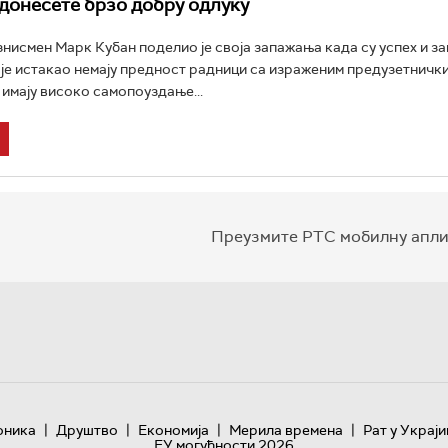
донесете брзо добру одлуку
нисмен Марк Кубан поделио је своја запажања када су успех и з
 је истакао немају предност радници са израженим предузетничк
 имају високо самопоуздање...
Преузмите РТС мобилну апли
|
|
|
|
оника
Друштво
Економија
Мерила времена
Рат у Украји
ЕУ могућности 2026