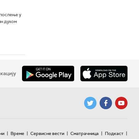
апослење у
ин духом
кацију
|
|
|
|
|
ни
Време
Сервисне вести
Сматрачница
Подкаст