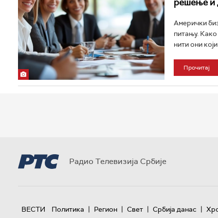
решење и 
Амерички биз
питању. Како
нити они који
Прочитај
Радио Телевизија Србије
|
|
|
|
ВЕСТИ
Политика
Регион
Свет
Србија данас
Хр