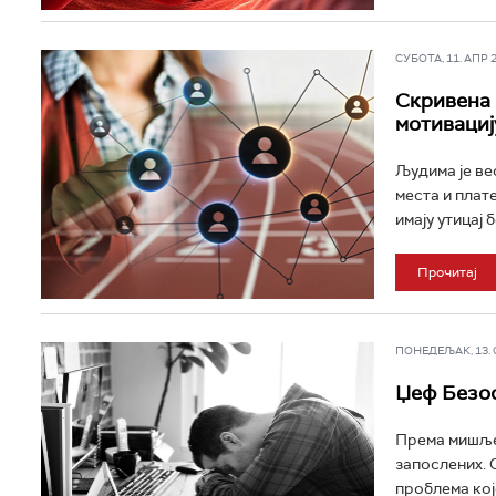
СУБОТА, 11. АПР 20
Скривена 
мотивациј
Људима је ве
места и плат
имају утицај б
Прочитај
ПОНЕДЕЉАК, 13. ОК
Џеф Безос
Према мишље
запослених. 
проблема које