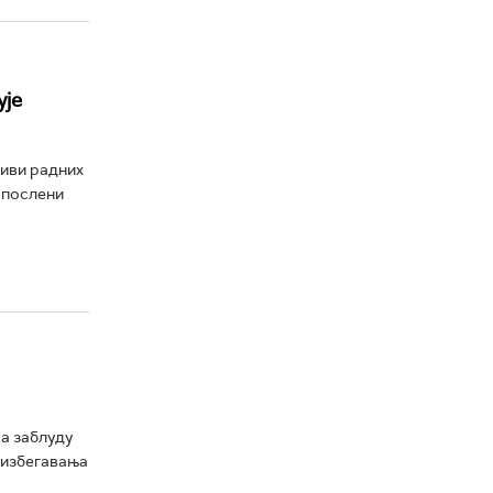
ује
зиви радних
запослени
а заблуду
ћ избегавања