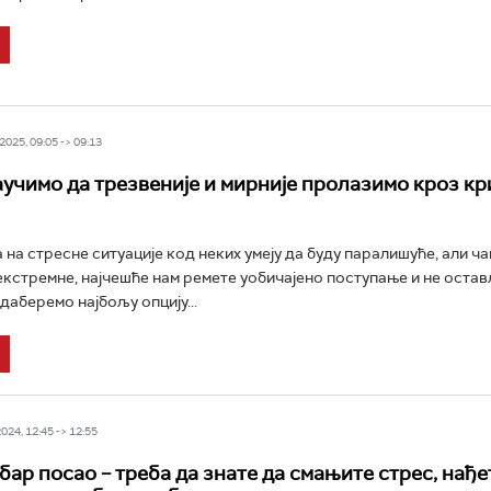
025, 09:05 -> 09:13
аучимо да трезвеније и мирније пролазимо кроз кр
 на стресне ситуације код неких умеју да буду паралишуће, али ча
екстремне, најчешће нам ремете уобичајено поступање и не остав
даберемо најбољу опцију...
24, 12:45 -> 12:55
бар посао – треба да знате да смањите стрес, нађе