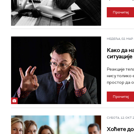
Прочитај
НЕДЕЉА, 02. МАР 2
Како да н
ситуације
Реакције тела
нису толико 
простор да о
Прочитај
СУБОТА, 12. ОКТ 20
Хоћете до