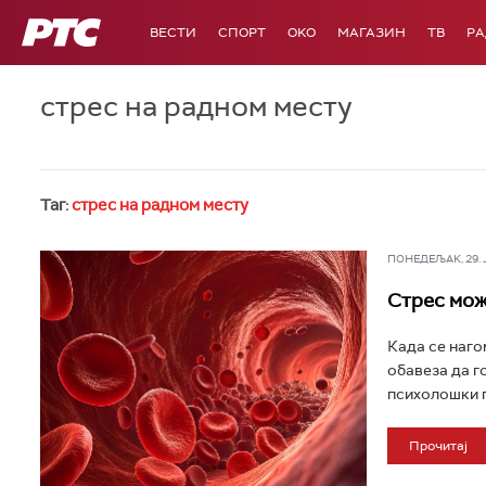
РТС
ВЕСТИ
СПОРТ
OKO
МАГАЗИН
ТВ
Р
стрес на радном месту
Таг:
стрес на радном месту
ПОНЕДЕЉАК, 29. ЈУ
Стрес мож
Када се нагом
обавеза да 
психолошки п
Прочитај