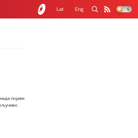
Lat
Eng
енада појави
скључиво