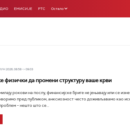
АДИО
ЕМИСИЈЕ
РТС
Остало
Н 2026, 08:58 -> 09:03
е физички да промени структуру ваше крви
илају рокови на послу, финансијске бриге не јењавају или се изн
говоримо пред публиком, анксиозност често доживљавамо као и
роблем – нешто што се...