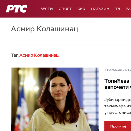
РТС
ВЕСТИ
СПОРТ
OKO
МАГАЗИН
ТВ
Р
Асмир Колашинац
Таг:
Асмир Колашинац
УТОРАК, 28. ЈАН 20
Топићева 
започети 
Јубиларни де
такмичара из
у престоници
Прочитај