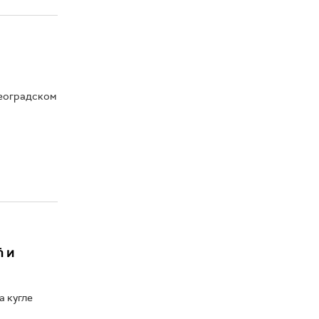
Београдском
ћ и
а кугле