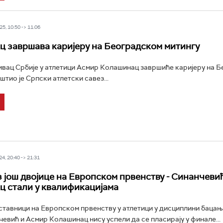
5, 10:50 -> 11:06
 завршава каријеру на Београдском митингу
вац Србије у атлетици Асмир Колашинац завршиће каријеру на 
штио је Српски атлетски савез...
4, 20:40 -> 21:31
з још двојице на Европском првенству - Синанчеви
 стали у квалификацијама
тавници на Европском првенству у атлетици у дисциплини бацањ
евић и Асмир Колашинац нису успели да се пласирају у финале...