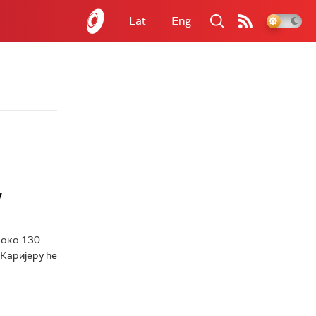
Lat
Eng
у
 око 130
 Каријеру ће