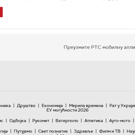
Преузмите РТС мобилну апли
|
|
|
|
оника
Друштво
Економија
Мерила времена
Рат у Украји
ЕУ могућности 2026
|
|
|
|
|
|
ис
Одбојка
Рукомет
Ватерполо
Атлетика
Ауто-мото
|
|
|
|
|
гијa
Путујемо
Свет познатих
Здравље
Филм и ТВ
Нау