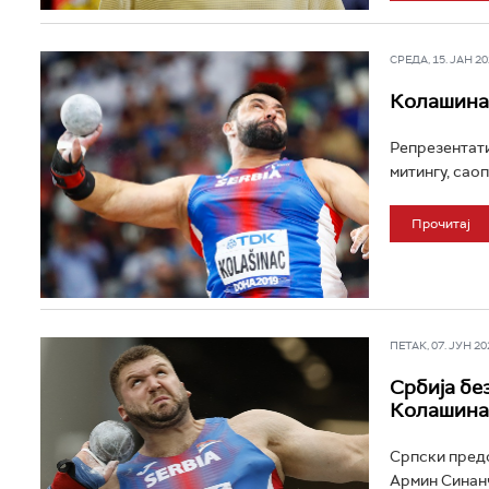
СРЕДА, 15. ЈАН 202
Колашинац
Репрезентати
митингу, саоп
Прочитај
ПЕТАК, 07. ЈУН 202
Србија бе
Колашинац
Српски предс
Армин Синанч