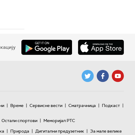
кацију
|
|
|
|
|
ни
Време
Сервисне вести
Сматрачница
Подкаст
|
Остали спортови
Меморијал РТС
|
|
|
ка
Природа
Дигитални предузетник
За мале велике