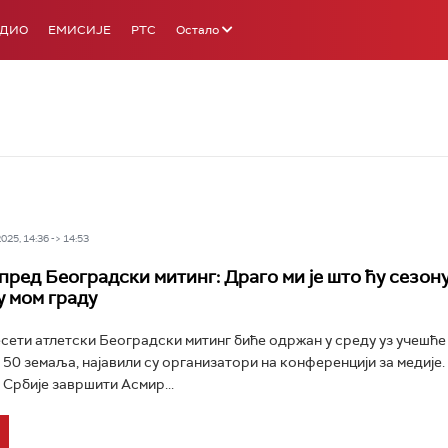
АДИО
ЕМИСИЈЕ
РТС
Остало
25, 14:36 -> 14:53
пред Београдски митинг: Драго ми је што ћу сезон
у мом граду
сети атлетски Београдски митинг биће одржан у среду уз учешће
 50 земаља, најавили су организатори на конференцији за медије.
 Србије завршити Асмир...