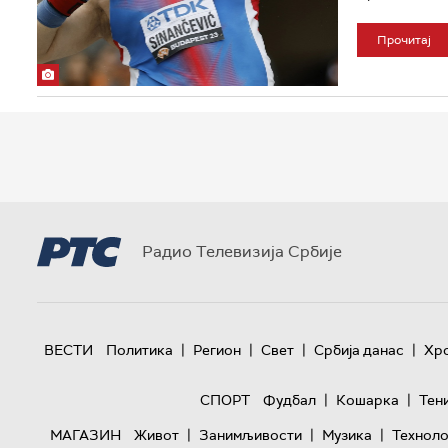
Прочитај
Радио Телевизија Србије
|
|
|
|
ВЕСТИ
Политика
Регион
Свет
Србија данас
Хр
|
|
СПОРТ
Фудбал
Кошарка
Тен
|
|
|
МАГАЗИН
Живот
Занимљивости
Музика
Техноло