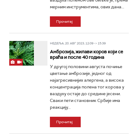
ваздуха поленом ове биљке је, према
мерним инструментима, ових дана...
Прочитај
НЕДЕЉА, 20. АВГ 2023, 12:09 -> 15:39
Амброзија, жилави коров који се
враћа и после 40 година
У другој половини августа почиње
цветање амброзије, једног од
најагресивнијих алергена, а висока
концентрација полена тог корова у
ваздуху остаје до средине јесени.
Сваки пети становник Србије има
реакцију...
Прочитај