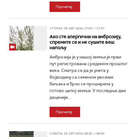
Прочитај
УТОРАК, 06. АВГ 2024, 17:00 -> 17:07
Ако сте алергични на амброзију,
спремите се и не сушите веш
напољу
Амброзија је у нашој земљи је први
пут регистрована средином прошлог
века. Сматра се да је унета у
Војводину са семеном увозних
биљака и брзо се проширила у
готово целој земљи. У последње две
деценије...
Прочитај
СУБОТА, 16. СЕП 2023, 08:30 -> 08:40