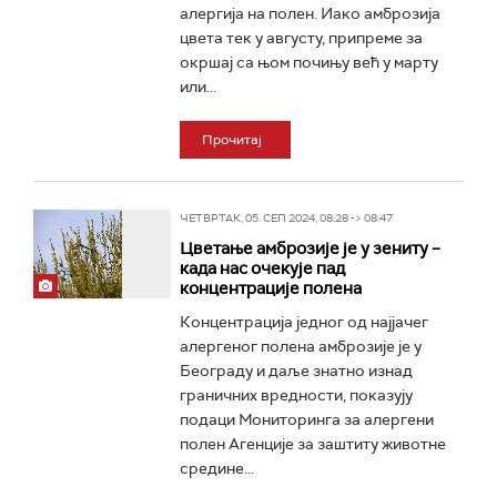
алергија на полен. Иако амброзија
цвета тек у августу, припреме за
окршај са њом почињу већ у марту
или...
Прочитај
ЧЕТВРТАК, 05. СЕП 2024, 08:28 -> 08:47
Цветање амброзије је у зениту –
када нас очекује пад
концентрације полена
Концентрација једног од најјачег
алергеног полена амброзије је у
Београду и даље знатно изнад
граничних вредности, показују
подаци Мониторинга за алергени
полен Агенције за заштиту животне
средине...