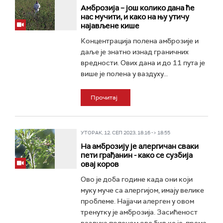
Амброзија – још колико дана ће
нас мучити, и како на њу утичу
најављене кише
Концентрација полена амброзије и
даље је знатно изнад граничних
вредности. Ових дана и до 11 пута је
више је полена у ваздуху...
Прочитај
УТОРАК, 12. СЕП 2023, 18:16 -> 18:55
На амброзију је алергичан сваки
пети грађанин - како се сузбија
овај коров
Ово је доба године када они који
муку муче са алергијом, имају велике
проблеме. Најјачи алерген у овом
тренутку је амброзија. Засићеност