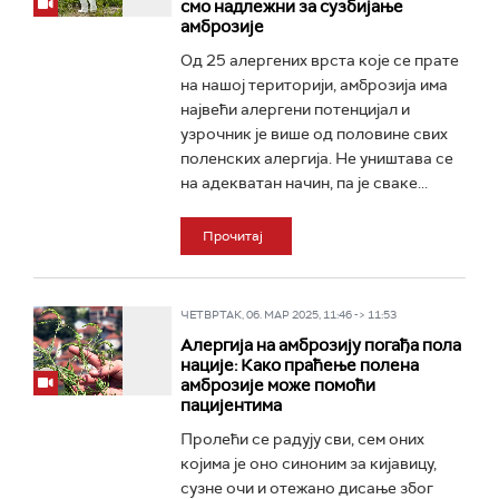
смо надлежни за сузбијање
амброзије
Од 25 алергених врста које се прате
на нашој територији, амброзија има
највећи алергени потенцијал и
узрочник је више од половине свих
поленских алергија. Не уништава се
на адекватан начин, па је сваке...
Прочитај
ЧЕТВРТАК, 06. МАР 2025, 11:46 -> 11:53
Алергија на амброзију погађа пола
нације: Како праћење полена
амброзије може помоћи
пацијентима
Пролећи се радују сви, сем оних
којима је оно синоним за кијавицу,
сузне очи и отежано дисање због