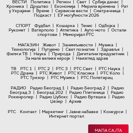
|
|
|
|
ВЕСТИ
Политика
Регион
Свет
Србија данас
|
|
|
|
Хроника
Друштво
Економија
Мерила времена
Рат
|
|
|
|
у Украјини
Време
Сервисне вести
Сматрачница
|
Подкаст
ЕУ могућности 2026
|
|
|
|
СПОРТ
Фудбал
Кошарка
Тенис
Одбојка
|
|
|
|
Рукомет
Ватерполо
Атлетика
Ауто-мото
Остали
|
спортови
Меморијал РТС
|
|
|
МАГАЗИН
Живот
Занимљивости
Музика
|
|
|
|
Технологијa
Путујемо
Свет познатих
Здравље
|
|
|
|
Филм и ТВ
Наука
Природа
Дигитални предузетник
|
За мале велике хероје
Наизглед здрав
|
|
|
|
|
ТВ
РТС 1
РТС 2
РТС 3
РТС Свет
РТС Наука
|
|
|
|
РТС Драма
РТС Живот
РТС Класика
РТС Коло
|
|
РТС Трезор
РТС Музика
РТС Полетарац
|
|
РАДИО
Радио Београд 1
Радио Београд 2
Радио
|
|
|
Београд 3
Београд 202
Радио Плетеница
Радио
|
|
|
Рокенролер
Радио Џубокс
Радио Вртешка
Радио
|
Џезер
Архив
|
|
|
|
РТС
Контакт
Маркетинг
Јавне набавке
Конкурси
Интернет портал
МАПА САЈТА