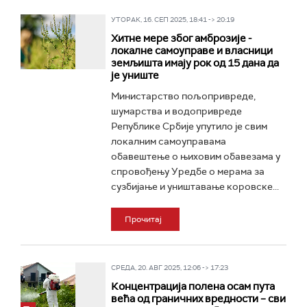
УТОРАК, 16. СЕП 2025, 18:41 -> 20:19
Хитне мере због амброзије -
локалне самоуправе и власници
земљишта имају рок од 15 дана да
је униште
Министарство пољопривреде,
шумарства и водопривреде
Републике Србије упутило је свим
локалним самоуправама
обавештење о њиховим обавезама у
спровођењу Уредбе о мерама за
сузбијање и уништавање коровске...
Прочитај
СРЕДА, 20. АВГ 2025, 12:06 -> 17:23
Концентрација полена осам пута
већа од граничних вредности – сви