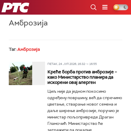
РТС
Амброзија
Таг:
Амброзија
ПЕТАК, 24. ЈУЛ 2026, 16:32 -> 16:55
Креће борба против амброзије –
како Министарство планира да
искорени овај алерген
Циљ није да једном покосимо
одређену површину, већ да спречимо
цветање, стварање новог семена и
даље ширење амброзије, поручио је
министар пољопривреде Драган
Гламочић. Министарство ће
затражити да локалне...