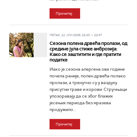
Прочитај
ПЕТАК, 12. ЈУН 2026, 22:43 -> 22:47
Сезона полена дрвећа пролази, од
средине јула стиже амброзија:
Како се заштитити и где пратити
податке
Иако је сезона алергена ове године
почела раније, полен дрвећа полако
пролази, а тренутно су у ваздуху
присутни траве и корови. Стручњаци
упозоравају да се због блажих
јесењих периода без мразева
продужило...
Прочитај