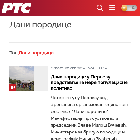
РТС
Дани породице
Таг:
Дани породице
СУБОТА, 07. СЕП 2024, 13:04 -> 19:14
Дани породице у Перлезу –
представљене мере популационе
политике
Четврти пут у Перлезу код
Зрењанина организован јединствен
фестивал "Дани породице".
Манифестацији присуствовао и
председник Владе Милош Вучевић.
Министарка за бригу о породици и
демографију Милица Ђурђевић...