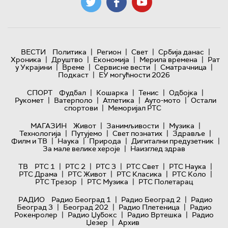
|
|
|
|
ВЕСТИ
Политика
Регион
Свет
Србија данас
|
|
|
|
Хроника
Друштво
Економија
Мерила времена
Рат
|
|
|
|
у Украјини
Време
Сервисне вести
Сматрачница
|
Подкаст
ЕУ могућности 2026
|
|
|
|
СПОРТ
Фудбал
Кошарка
Тенис
Одбојка
|
|
|
|
Рукомет
Ватерполо
Атлетика
Ауто-мото
Остали
|
спортови
Меморијал РТС
|
|
|
МАГАЗИН
Живот
Занимљивости
Музика
|
|
|
|
Технологијa
Путујемо
Свет познатих
Здравље
|
|
|
|
Филм и ТВ
Наука
Природа
Дигитални предузетник
|
За мале велике хероје
Наизглед здрав
|
|
|
|
|
ТВ
РТС 1
РТС 2
РТС 3
РТС Свет
РТС Наука
|
|
|
|
РТС Драма
РТС Живот
РТС Класика
РТС Коло
|
|
РТС Трезор
РТС Музика
РТС Полетарац
|
|
РАДИО
Радио Београд 1
Радио Београд 2
Радио
|
|
|
Београд 3
Београд 202
Радио Плетеница
Радио
|
|
|
Рокенролер
Радио Џубокс
Радио Вртешка
Радио
|
Џезер
Архив