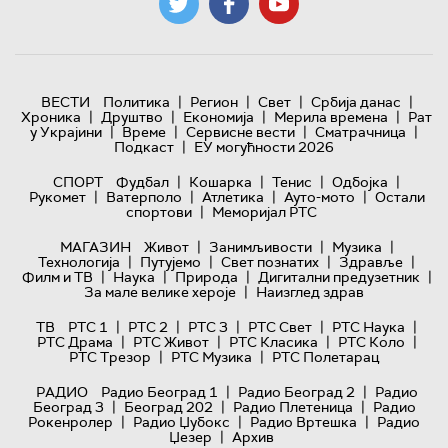
|
|
|
|
ВЕСТИ
Политика
Регион
Свет
Србија данас
|
|
|
|
Хроника
Друштво
Економија
Мерила времена
Рат
|
|
|
|
у Украјини
Време
Сервисне вести
Сматрачница
|
Подкаст
ЕУ могућности 2026
|
|
|
|
СПОРТ
Фудбал
Кошарка
Тенис
Одбојка
|
|
|
|
Рукомет
Ватерполо
Атлетика
Ауто-мото
Остали
|
спортови
Меморијал РТС
|
|
|
МАГАЗИН
Живот
Занимљивости
Музика
|
|
|
|
Технологијa
Путујемо
Свет познатих
Здравље
|
|
|
|
Филм и ТВ
Наука
Природа
Дигитални предузетник
|
За мале велике хероје
Наизглед здрав
|
|
|
|
|
ТВ
РТС 1
РТС 2
РТС 3
РТС Свет
РТС Наука
|
|
|
|
РТС Драма
РТС Живот
РТС Класика
РТС Коло
|
|
РТС Трезор
РТС Музика
РТС Полетарац
|
|
РАДИО
Радио Београд 1
Радио Београд 2
Радио
|
|
|
Београд 3
Београд 202
Радио Плетеница
Радио
|
|
|
Рокенролер
Радио Џубокс
Радио Вртешка
Радио
|
Џезер
Архив