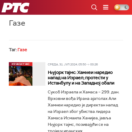
РТС
Газе
Таг:
Газе
СРЕДА, 31. ЈУЛ 2024, 05:50 -> 00:26
Њујорк тајмс: Хамнеи наредио
напад на Израел; протести у
Истанбулу и на Западној обали
Сукоб Израела и Хамаса – 299. дан.
Врховни вођа Ирана ајатолах Али
Хамнеи наредио је директан напад
на Израел због убиства лидера
Хамаса Исмаила Ханијеа, јавља
Њујорк тајмс, позивајући се на
тројицу иранских...