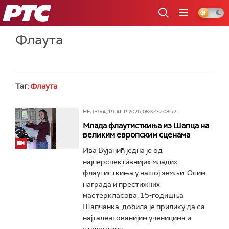
РТС
Флаута
Таг:
Флаута
НЕДЕЉА, 19. АПР 2026, 08:37 -> 08:52
Млада флаутисткиња из Шапца на
великим европским сценама
Ива Вујанић једна је од
најперспективнијих младих
флаутисткиња у нашој земљи. Осим
награда и престижних
мастеркласова, 15-годишња
Шапчанка, добила је прилику да са
најталентованијим ученицима и