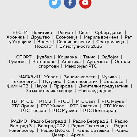
|
|
|
|
ВЕСТИ
Политика
Регион
Свет
Србија данас
|
|
|
|
Хроника
Друштво
Економија
Мерила времена
Рат
|
|
|
|
у Украјини
Време
Сервисне вести
Сматрачница
|
Подкаст
ЕУ могућности 2026
|
|
|
|
СПОРТ
Фудбал
Кошарка
Тенис
Одбојка
|
|
|
|
Рукомет
Ватерполо
Атлетика
Ауто-мото
Остали
|
спортови
Меморијал РТС
|
|
|
МАГАЗИН
Живот
Занимљивости
Музика
|
|
|
|
Технологијa
Путујемо
Свет познатих
Здравље
|
|
|
|
Филм и ТВ
Наука
Природа
Дигитални предузетник
|
За мале велике хероје
Наизглед здрав
|
|
|
|
|
ТВ
РТС 1
РТС 2
РТС 3
РТС Свет
РТС Наука
|
|
|
|
РТС Драма
РТС Живот
РТС Класика
РТС Коло
|
|
РТС Трезор
РТС Музика
РТС Полетарац
|
|
РАДИО
Радио Београд 1
Радио Београд 2
Радио
|
|
|
Београд 3
Београд 202
Радио Плетеница
Радио
|
|
|
Рокенролер
Радио Џубокс
Радио Вртешка
Радио
|
Џезер
Архив