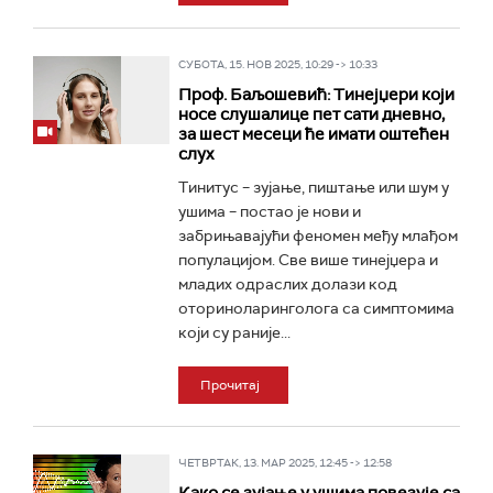
СУБОТА, 15. НОВ 2025, 10:29 -> 10:33
Проф. Баљошевић: Тинејџери који
носе слушалице пет сати дневно,
за шест месеци ће имати оштећен
слух
Тинитус – зујање, пиштање или шум у
ушима – постао је нови и
забрињавајући феномен међу млађом
популацијом. Све више тинејџера и
младих одраслих долази код
оториноларинголога са симптомима
који су раније...
Прочитај
ЧЕТВРТАК, 13. МАР 2025, 12:45 -> 12:58