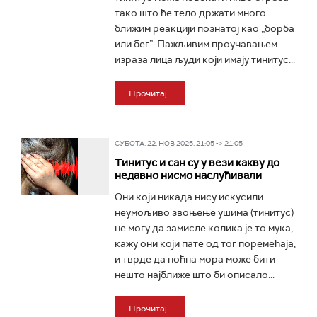
тако што ће тело држати много
ближим реакцији познатој као „борба
или бег”. Пажљивим проучавањем
израза лица људи који имају тинитус...
Прочитај
СУБОТА, 22. НОВ 2025, 21:05 -> 21:05
Тинитус и сан су у вези какву до
недавно нисмо наслућивали
Они који никада нису искусили
неумољиво звоњење ушима (тинитус)
не могу да замисле колика је то мука,
кажу они који пате од тог поремећаја,
и тврде да ноћна мора може бити
нешто најближе што би описало...
Прочитај