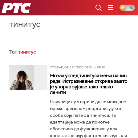
РТС
тинитус
Таг:
тинитус
УТОРАК, 04. АВГ 2026, 08:31 -> 08:36
Мозак услед тинитуса мења начин
рада: Истраживање открива зашто
је упорно зујање тако тешко
лечити
Научници су открили да се мождане
мреже временом реорганизују код
особа које пате од тинитуса. Та
адаптација може да помогне
оболелима да функционишу док
константно чују фантомски звук, али