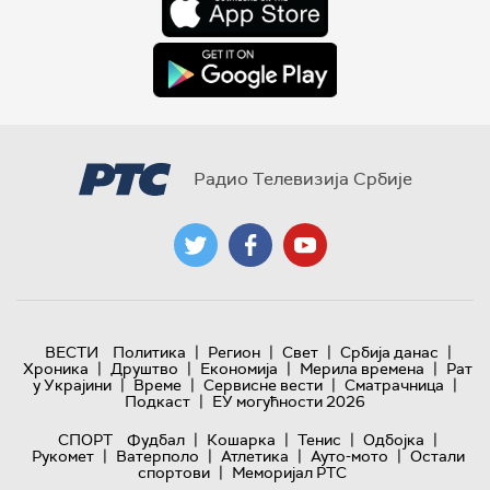
Радио Телевизија Србије
|
|
|
|
ВЕСТИ
Политика
Регион
Свет
Србија данас
|
|
|
|
Хроника
Друштво
Економија
Мерила времена
Рат
|
|
|
|
у Украјини
Време
Сервисне вести
Сматрачница
|
Подкаст
ЕУ могућности 2026
|
|
|
|
СПОРТ
Фудбал
Кошарка
Тенис
Одбојка
|
|
|
|
Рукомет
Ватерполо
Атлетика
Ауто-мото
Остали
|
спортови
Меморијал РТС