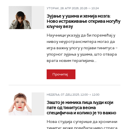
УТОРАК, 28. АПР 2026, 20:26 -> 10:24
Зујање у ушима и хемија мозга:
Ново истраживање открива могућу
кључну везу
Научници указују да би поремећај у
нивоу неуротрансмитера могао да
игра важну улогу у појави тинитуса –
упорног зујања у ушима, што отвара
врата новим терапијама...
Прочитај
НЕДЕЉА, 07. ДЕЦ 2025, 12:00 -> 12:00
Зашто је мимика лица људи који
пате од тинитуса веома
специфична и колико је то важно
Нова студија сугерише да хронични
тинитус може повећати ниво стреса