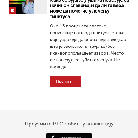
Како се зујање у ушима повезује са
начином спавања, и да ли та веза
може да помогне у лечењу
тинитуса
Око 15 процената светске
популације пати од тинитуса, стања
које узрокује да особа чује звук (као
што је звоњење или зујање) без
икаквог спољашњег извора. Често
се повезује са губитком слуха. Не
само да...
Прочитај
Преузмите РТС мобилну апликацију