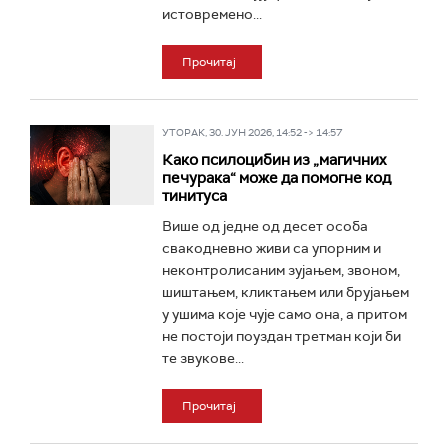
истовремено...
Прочитај
УТОРАК, 30. ЈУН 2026, 14:52 -> 14:57
Како псилоцибин из „магичних
печурака“ може да помогне код
тинитуса
Више од једне од десет особа
свакодневно живи са упорним и
неконтролисаним зујањем, звоном,
шиштањем, кликтањем или брујањем
у ушима које чује само она, а притом
не постоји поуздан третман који би
те звукове...
Прочитај