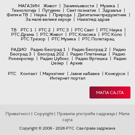
|
|
|
МАГАЗИН
Живот
Занимљивости
Музика
|
|
|
|
Технологијa
Путујемо
Свет познатих
Здравље
|
|
|
|
Филм и ТВ
Наука
Природа
Дигитални предузетник
|
За мале велике хероје
Наизглед здрав
|
|
|
|
|
ТВ
РТС 1
РТС 2
РТС 3
РТС Свет
РТС Наука
|
|
|
|
РТС Драма
РТС Живот
РТС Класика
РТС Коло
|
|
РТС Трезор
РТС Музика
РТС Полетарац
|
|
РАДИО
Радио Београд 1
Радио Београд 2
Радио
|
|
|
Београд 3
Београд 202
Радио Плетеница
Радио
|
|
|
Рокенролер
Радио Џубокс
Радио Вртешка
Радио
|
Џезер
Архив
|
|
|
|
РТС
Контакт
Маркетинг
Јавне набавке
Конкурси
Интернет портал
МАПА САЈТА
Приватност
Copyright
Правила употребе садржаја
Мапа
|
|
|
сајта
Copyright © 2008 - 2026 РТС. Сва права задржана.