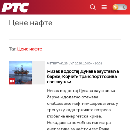
РТС
Цене нафте
Таг:
Цене нафте
ЧЕТВРТАК, 23. ЈУЛ 2026, 10:00 -> 10:01
Низак водостај Дунава зауставља
барже; Којчић: Tранспорт горива
све скупљи
Низак водостај Дунава зауставља
барже и додатно отежава
снабдевање нафтним дериватима, у
тренутку када тржиште потреса
глобална енергетска криза.
Некадашњи помоћник министра
енергетике за нафту и гас Раша...