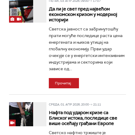
ПЕТАК, 03. АПР 2026, 09:00 -> 17:07
Да ли је свет пред највећом
економском кризом у модерној
историји
Светска јавност са забринутошћу
прати могуће последице раста цена
енергената и њихов утицај на
глобалну економију. Први удар
очекује се у енергетски интензивним
индустријама и секторима који
зависе од...
Прочитај
СРЕДА, 01. АПР 2026, 20:00 -> 21:11
Нафта под ударом кризе са
Блиског истока, последице све
више осећају грађани Европе
Светско нафтно тржиште је