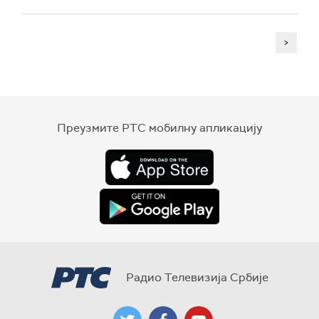
>
Преузмите РТС мобилну апликацију
Радио Телевизија Србије