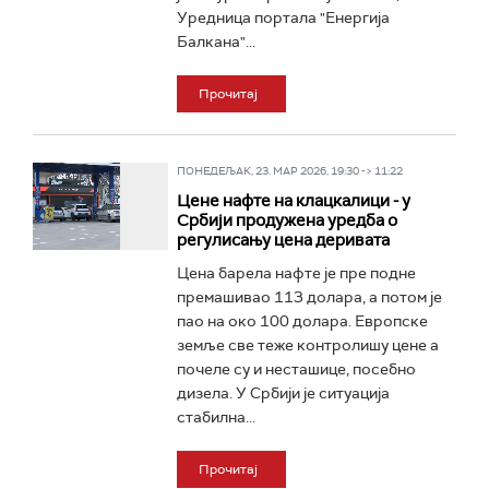
Уредница портала "Енергија
Балкана"...
Прочитај
ПОНЕДЕЉАК, 23. МАР 2026, 19:30 -> 11:22
Цене нафте на клацкалици - у
Србији продужена уредба о
регулисању цена деривата
Цена барела нафте је пре подне
премашивао 113 долара, а потом је
пао на око 100 долара. Европске
земље све теже контролишу цене а
почеле су и несташице, посебно
дизела. У Србији је ситуација
стабилна...
Прочитај