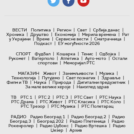
|
|
|
|
ВЕСТИ
Политика
Регион
Свет
Србија данас
|
|
|
|
Хроника
Друштво
Економија
Мерила времена
Рат
|
|
|
|
у Украјини
Време
Сервисне вести
Сматрачница
|
Подкаст
ЕУ могућности 2026
|
|
|
|
СПОРТ
Фудбал
Кошарка
Тенис
Одбојка
|
|
|
|
Рукомет
Ватерполо
Атлетика
Ауто-мото
Остали
|
спортови
Меморијал РТС
|
|
|
МАГАЗИН
Живот
Занимљивости
Музика
|
|
|
|
Технологијa
Путујемо
Свет познатих
Здравље
|
|
|
|
Филм и ТВ
Наука
Природа
Дигитални предузетник
|
За мале велике хероје
Наизглед здрав
|
|
|
|
|
ТВ
РТС 1
РТС 2
РТС 3
РТС Свет
РТС Наука
|
|
|
|
РТС Драма
РТС Живот
РТС Класика
РТС Коло
|
|
РТС Трезор
РТС Музика
РТС Полетарац
|
|
РАДИО
Радио Београд 1
Радио Београд 2
Радио
|
|
|
Београд 3
Београд 202
Радио Плетеница
Радио
|
|
|
Рокенролер
Радио Џубокс
Радио Вртешка
Радио
|
Џезер
Архив