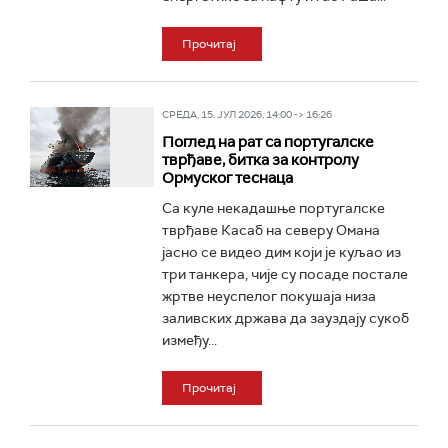
Прочитај
СРЕДА, 15. ЈУЛ 2026, 14:00 -> 16:26
Поглед на рат са португалске
тврђаве, битка за контролу
Ормуског теснаца
Са куле некадашње португалске
тврђаве Касаб на северу Омана
јасно се видео дим који је куљао из
три танкера, чије су посаде постале
жртве неуспелог покушаја низа
заливских држава да зауздају сукоб
између...
Прочитај