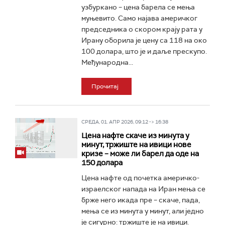
узбуркано – цена барела се мења
муњевито. Само најава америчког
председника о скором крају рата у
Ирану оборила је цену са 118 на око
100 долара, што је и даље прескупо.
Међународна...
Прочитај
СРЕДА, 01. АПР 2026, 09:12 -> 16:38
Цена нафте скаче из минута у
минут, тржиште на ивици нове
кризе – може ли барел да оде на
150 долара
Цена нафте од почетка америчко-
израелског напада на Иран мења се
брже него икада пре – скаче, пада,
мења се из минута у минут, али једно
је сигурно: тржиште је на ивици.