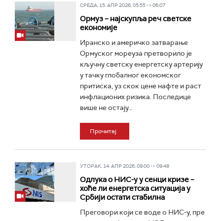
СРЕДА, 15. АПР 2026, 05:55 -> 06:07
Ормуз – најскупља реч светске
економије
Иранско и америчко затварање
Ормуског мореуза претворило је
кључну светску енергетску артерију
у тачку глобалног економског
притиска, уз скок цене нафте и раст
инфлационих ризика. Последице
више не остају...
Прочитај
УТОРАК, 14. АПР 2026, 09:00 -> 09:48
Одлука о НИС-у у сенци кризе –
хоће ли енергетска ситуација у
Србији остати стабилна
Преговори који се воде о НИС-у, пре