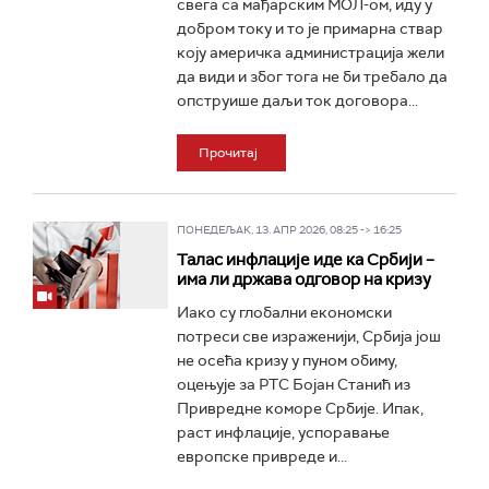
свега са мађарским МОЛ-ом, иду у
добром току и то је примарна ствар
коју америчка администрација жели
да види и због тога не би требало да
опструише даљи ток договора...
Прочитај
ПОНЕДЕЉАК, 13. АПР 2026, 08:25 -> 16:25
Талас инфлације иде ка Србији –
има ли држава одговор на кризу
Иако су глобални економски
потреси све израженији, Србија још
не осећа кризу у пуном обиму,
оцењује за РТС Бојан Станић из
Привредне коморе Србије. Ипак,
раст инфлације, успоравање
европске привреде и...