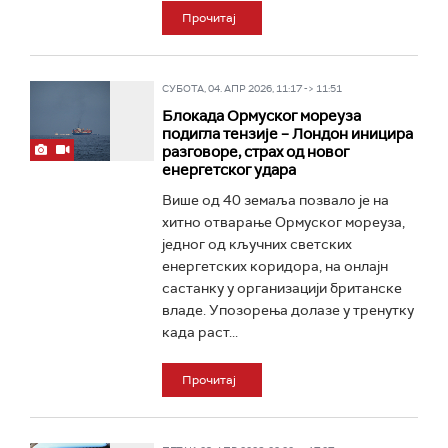
Прочитај
СУБОТА, 04. АПР 2026, 11:17 -> 11:51
Блокада Ормуског мореуза
подигла тензије – Лондон иницира
разговоре, страх од новог
енергетског удара
Више од 40 земаља позвало је на
хитно отварање Ормуског мореуза,
једног од кључних светских
енергетских коридора, на онлајн
састанку у организацији британске
владе. Упозорења долазе у тренутку
када раст...
Прочитај