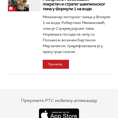
покретач и стратег шампионског
тима у Формули 1 на води
Механичар моторног чамца у Фомули
1 на води, Робертино Милинковић,
члан је Стрејмеј рејсинг тима.
Норвешка посада на челу са
Пољаком, возачем Бартеком
Марзалеком, тријумфововала је у
првој трци сезоне...
Прочитај
Преузмите РТС мобилну апликацију