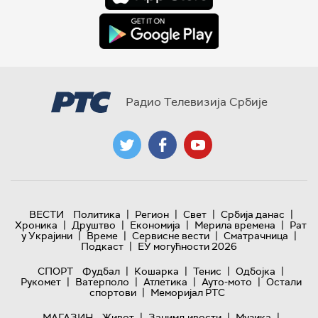
Радио Телевизија Србије
|
|
|
|
ВЕСТИ
Политика
Регион
Свет
Србија данас
|
|
|
|
Хроника
Друштво
Економија
Мерила времена
Рат
|
|
|
|
у Украјини
Време
Сервисне вести
Сматрачница
|
Подкаст
ЕУ могућности 2026
|
|
|
|
СПОРТ
Фудбал
Кошарка
Тенис
Одбојка
|
|
|
|
Рукомет
Ватерполо
Атлетика
Ауто-мото
Остали
|
спортови
Меморијал РТС
|
|
|
МАГАЗИН
Живот
Занимљивости
Музика