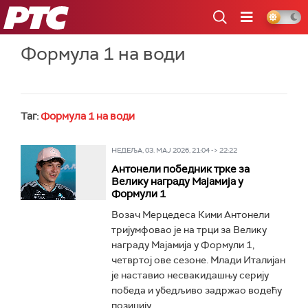
РТС
Формула 1 на води
Таг:
Формула 1 на води
НЕДЕЉА, 03. МАЈ 2026, 21:04 -> 22:22
Антонели победник трке за
Велику награду Мајамија у
Формули 1
Возач Мерцедеса Кими Антонели
тријумфовао је на трци за Велику
награду Мајамија у Формули 1,
четвртој ове сезоне. Млади Италијан
је наставио несвакидашњу серију
победа и убедљиво задржао водећу
позицију...