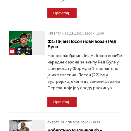
Прочитај
ЧЕТВРТАК, 19. ДЕЦ 2024, 12:00 -> 12:06
Ф1: Лијам Лосон нови возач Ред
Була
Новозеланђанин Лијам Лосон возиће
наредне сезоне за екипу Ред Була у
шампионату Формуле 1, саопштено
је из овог тима. Лосон (22) ће у
аустријској екипи да замени Серхија
Переза, који је у среду раскинуо...
Прочитај
СУБОТА, 08. АПР 2023, 06:40 -> 18:23
Робертино Милинковић –