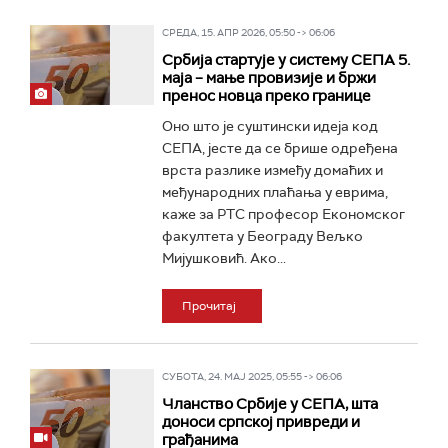
СРЕДА, 15. АПР 2026, 05:50 -> 06:06
Србија стартује у систему СЕПА 5.
маја – мање провизије и бржи
пренос новца преко границе
Оно што је суштински идеја код
СЕПА, јесте да се брише одређена
врста разлике између домаћих и
међународних плаћања у еврима,
каже за РТС професор Економског
факултета у Београду Вељко
Мијушковић. Ако...
Прочитај
СУБОТА, 24. МАЈ 2025, 05:55 -> 06:06
Чланство Србије у СЕПА, шта
доноси српској привреди и
грађанима