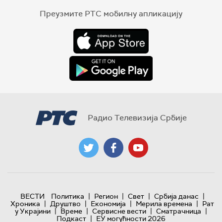
Преузмите РТС мобилну апликацију
Радио Телевизија Србије
|
|
|
|
ВЕСТИ
Политика
Регион
Свет
Србија данас
|
|
|
|
Хроника
Друштво
Економија
Мерила времена
Рат
|
|
|
|
у Украјини
Време
Сервисне вести
Сматрачница
|
Подкаст
ЕУ могућности 2026