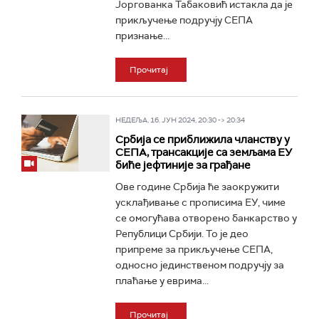
Јоргованка Табаковић истакла да је
прикључење подручју СЕПА
признање...
Прочитај
НЕДЕЉА, 16. ЈУН 2024, 20:30 -> 20:34
Србија се приближила чланству у
СЕПА, трансакције са земљама ЕУ
биће јефтиније за грађане
Ове године Србија ће заокружити
усклађивање с прописима ЕУ, чиме
се омогућава отворено банкарство у
Републици Србији. То је део
припреме за прикључење СЕПА,
односно јединственом подручју за
плаћање у еврима...
Прочитај