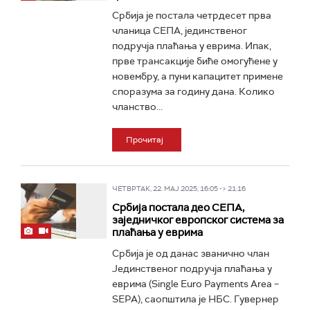
Србија је постала четрдесет прва
чланица СЕПА, јединственог
подручја плаћања у еврима. Ипак,
прве трансакције биће омогућене у
новембру, а пуни капацитет примене
споразума за годину дана. Колико
чланство...
Прочитај
ЧЕТВРТАК, 22. МАЈ 2025, 16:05 -> 21:16
Србија постала део СЕПА,
заједничког европског система за
плаћања у еврима
Србија је од данас званично члан
Јединственог подручја плаћања у
еврима (Single Euro Payments Area –
SEPA), саопштила је НБС. Гувернер