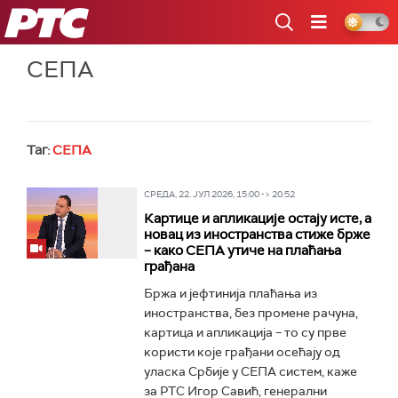
РТС
СЕПА
Таг:
СЕПА
СРЕДА, 22. ЈУЛ 2026, 15:00 -> 20:52
Картице и апликације остају исте, а
новац из иностранства стиже брже
– како СЕПА утиче на плаћања
грађана
Бржа и јефтинија плаћања из
иностранства, без промене рачуна,
картица и апликација – то су прве
користи које грађани осећају од
уласка Србије у СЕПА систем, каже
за РТС Игор Савић, генерални