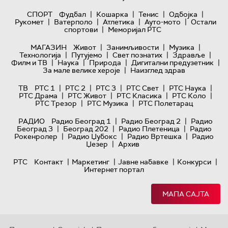
|
|
|
|
СПОРТ
Фудбал
Кошарка
Тенис
Одбојка
|
|
|
|
Рукомет
Ватерполо
Атлетика
Ауто-мото
Остали
|
спортови
Меморијал РТС
|
|
|
МАГАЗИН
Живот
Занимљивости
Музика
|
|
|
|
Технологијa
Путујемо
Свет познатих
Здравље
|
|
|
|
Филм и ТВ
Наука
Природа
Дигитални предузетник
|
За мале велике хероје
Наизглед здрав
|
|
|
|
|
ТВ
РТС 1
РТС 2
РТС 3
РТС Свет
РТС Наука
|
|
|
|
РТС Драма
РТС Живот
РТС Класика
РТС Коло
|
|
РТС Трезор
РТС Музика
РТС Полетарац
|
|
РАДИО
Радио Београд 1
Радио Београд 2
Радио
|
|
|
Београд 3
Београд 202
Радио Плетеница
Радио
|
|
|
Рокенролер
Радио Џубокс
Радио Вртешка
Радио
|
Џезер
Архив
|
|
|
|
РТС
Контакт
Маркетинг
Јавне набавке
Конкурси
Интернет портал
МАПА САЈТА