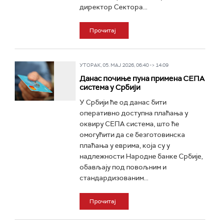
директор Сектора...
Прочитај
УТОРАК, 05. МАЈ 2026, 06:40 -> 14:09
Данас почиње пуна примена СЕПА
система у Србији
У Србији ће од данас бити
оперативно доступна плаћања у
оквиру СЕПА система, што ће
омогућити да се безготовинска
плаћања у еврима, која су у
надлежности Народне банке Србије,
обављају под повољним и
стандардизованим...
Прочитај