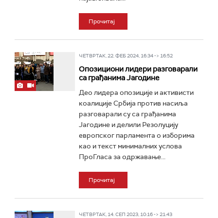
Прочитај
ЧЕТВРТАК, 22. ФЕБ 2024, 16:34 -> 16:52
Опозициони лидери разговарали
са грађанима Јагодине
Део лидера опозиције и активисти
коалиције Србија против насиља
разговарали су са грађанима
Јагодине и делили Резолуцију
европског парламента о изборима
као и текст минималних услова
ПроГласа за одржавање...
Прочитај
ЧЕТВРТАК, 14. СЕП 2023, 10:16 -> 21:43