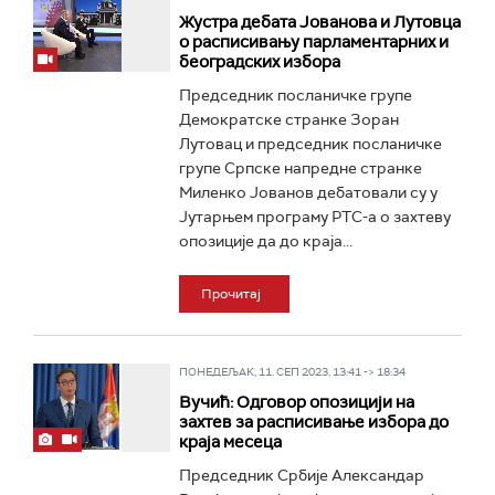
Жустра дебата Јованова и Лутовца
о расписивању парламентарних и
београдских избора
Председник посланичке групе
Демократске странке Зоран
Лутовац и председник посланичке
групе Српске напредне странке
Миленко Јованов дебатовали су у
Јутарњем програму РТС-а о захтеву
опозиције да до краја...
Прочитај
ПОНЕДЕЉАК, 11. СЕП 2023, 13:41 -> 18:34
Вучић: Одговор опозицији на
захтев за расписивање избора до
краја месеца
Председник Србије Александар