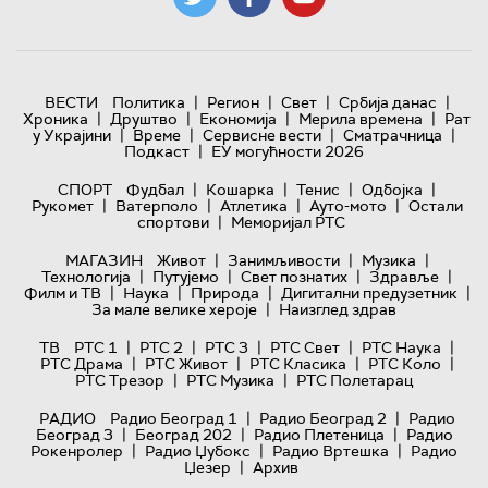
|
|
|
|
ВЕСТИ
Политика
Регион
Свет
Србија данас
|
|
|
|
Хроника
Друштво
Економија
Мерила времена
Рат
|
|
|
|
у Украјини
Време
Сервисне вести
Сматрачница
|
Подкаст
ЕУ могућности 2026
|
|
|
|
СПОРТ
Фудбал
Кошарка
Тенис
Одбојка
|
|
|
|
Рукомет
Ватерполо
Атлетика
Ауто-мото
Остали
|
спортови
Меморијал РТС
|
|
|
МАГАЗИН
Живот
Занимљивости
Музика
|
|
|
|
Технологијa
Путујемо
Свет познатих
Здравље
|
|
|
|
Филм и ТВ
Наука
Природа
Дигитални предузетник
|
За мале велике хероје
Наизглед здрав
|
|
|
|
|
ТВ
РТС 1
РТС 2
РТС 3
РТС Свет
РТС Наука
|
|
|
|
РТС Драма
РТС Живот
РТС Класика
РТС Коло
|
|
РТС Трезор
РТС Музика
РТС Полетарац
|
|
РАДИО
Радио Београд 1
Радио Београд 2
Радио
|
|
|
Београд 3
Београд 202
Радио Плетеница
Радио
|
|
|
Рокенролер
Радио Џубокс
Радио Вртешка
Радио
|
Џезер
Архив