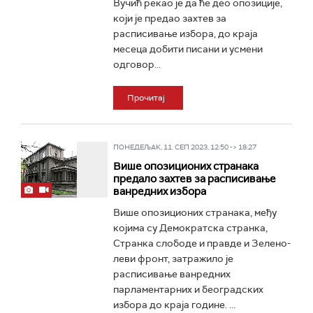
Вучић рекао је да ће део опозиције,
који је предао захтев за
расписивање избора, до краја
месеца добити писани и усмени
одговор...
Прочитај
ПОНЕДЕЉАК, 11. СЕП 2023, 12:50 -> 18:27
Више опозиционих странака
предало захтев за расписивање
ванредних избора
Више опозиционих странака, међу
којима су Демократска странка,
Странка слободе и правде и Зелено-
леви фронт, затражило је
расписивање ванредних
парламентарних и београдских
избора до краја године. ...