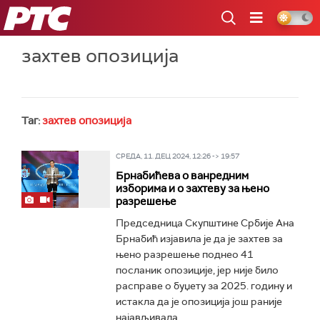
РТС
захтев опозиција
Таг:
захтев опозиција
СРЕДА, 11. ДЕЦ 2024, 12:26 -> 19:57
Брнабићева о ванредним
изборима и о захтеву за њено
разрешење
Председница Скупштине Србије Ана
Брнабић изјавила је да је захтев за
њено разрешење поднео 41
посланик опозиције, јер није било
расправе о буџету за 2025. годину и
истакла да је опозиција још раније
најављивала...