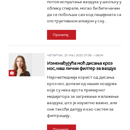
потом испуштање ваздуха у шкољку у
облику спирале, могао би бити начин
да се побољша сан код пацијената са
опструктивном апнејом у сну...
Прочитај
ЧЕТВРТАК, 15. МАЈ 2025, 07:58 -> 08:04
Изненађујућа моћ дисања кроз
нос, наш лични филтер за ваздух
Најочигледнија корист од дисања
кроз нос долази од наших ноздрва
које су нека врста примарног
медијатора за загревање и влажење
ваздуха, што је изузетно важно, али
оне такође делују и као систем за
филтрацију...
Прочитај