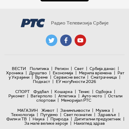
Радио Телевизија Србије
|
|
|
|
ВЕСТИ
Политика
Регион
Свет
Србија данас
|
|
|
|
Хроника
Друштво
Економија
Мерила времена
Рат
|
|
|
|
у Украјини
Време
Сервисне вести
Сматрачница
|
Подкаст
ЕУ могућности 2026
|
|
|
|
СПОРТ
Фудбал
Кошарка
Тенис
Одбојка
|
|
|
|
Рукомет
Ватерполо
Атлетика
Ауто-мото
Остали
|
спортови
Меморијал РТС
|
|
|
МАГАЗИН
Живот
Занимљивости
Музика
|
|
|
|
Технологијa
Путујемо
Свет познатих
Здравље
|
|
|
|
Филм и ТВ
Наука
Природа
Дигитални предузетник
|
За мале велике хероје
Наизглед здрав