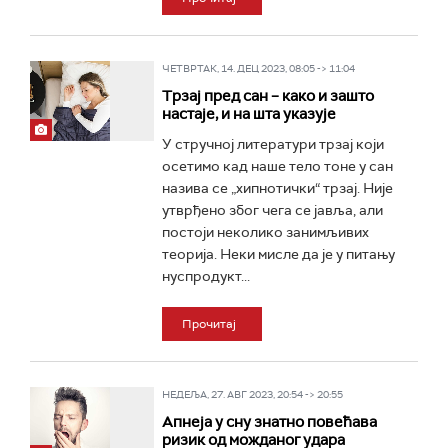
ЧЕТВРТАК, 14. ДЕЦ 2023, 08:05 -> 11:04
Трзај пред сан – како и зашто
настаје, и на шта указује
У стручној литератури трзај који
осетимо кад наше тело тоне у сан
назива се „хипнотички“ трзај. Није
утврђено због чега се јавља, али
постоји неколико занимљивих
теорија. Неки мисле да је у питању
нуспродукт...
Прочитај
НЕДЕЉА, 27. АВГ 2023, 20:54 -> 20:55
Апнеја у сну знатно повећава
ризик од можданог удара