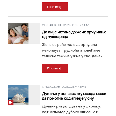
Прочитај
УТОРАК, 30. СЕП 2025, 14:43 -> 14:47
Да ли је истина да жене хрчу мање
од мушкараца
Жене се ређе жале да хрчу, али
менопауза, трудноћа и повећање
телесне тежине узимају свој данак...
Прочитај
СРЕДА, 13. АВГ 2025, 10:37 -> 10:46
Дување у рог шкољку можда може
да помогне код апнеје у сну
Древни ритуал дувања у шкољку,
који укључује дубоко удисање и