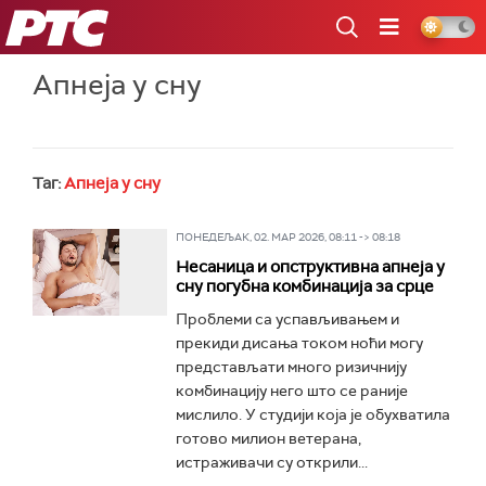
РТС
Апнеја у сну
Таг:
Апнеја у сну
ПОНЕДЕЉАК, 02. МАР 2026, 08:11 -> 08:18
Несаница и опструктивна апнеја у
сну погубна комбинација за срце
Проблеми са успављивањем и
прекиди дисања током ноћи могу
представљати много ризичнију
комбинацију него што се раније
мислило. У студији која је обухватила
готово милион ветерана,
истраживачи су открили...