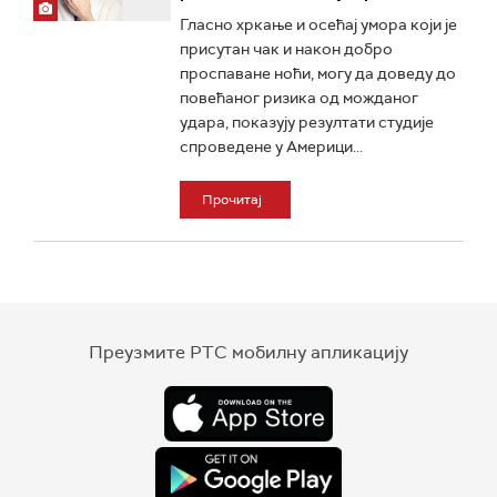
Гласно хркање и осећај умора који је
присутан чак и након добро
проспаване ноћи, могу да доведу до
повећаног ризика од можданог
удара, показују резултати студије
спроведене у Америци...
Прочитај
Преузмите РТС мобилну апликацију