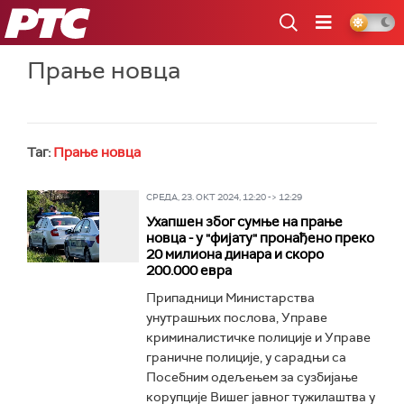
РТС
Прање новца
Таг:
Прање новца
СРЕДА, 23. ОКТ 2024, 12:20 -> 12:29
Ухапшен због сумње на прање
новца - у "фијату" пронађено преко
20 милиона динара и скоро
200.000 евра
Припадници Министарства
унутрашњих послова, Управе
криминалистичке полиције и Управе
граничне полиције, у сарадњи са
Посебним одељењем за сузбијање
корупције Вишег јавног тужилаштва у