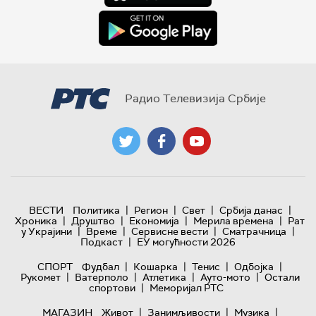
Радио Телевизија Србије
|
|
|
|
ВЕСТИ
Политика
Регион
Свет
Србија данас
|
|
|
|
Хроника
Друштво
Економија
Мерила времена
Рат
|
|
|
|
у Украјини
Време
Сервисне вести
Сматрачница
|
Подкаст
ЕУ могућности 2026
|
|
|
|
СПОРТ
Фудбал
Кошарка
Тенис
Одбојка
|
|
|
|
Рукомет
Ватерполо
Атлетика
Ауто-мото
Остали
|
спортови
Меморијал РТС
|
|
|
МАГАЗИН
Живот
Занимљивости
Музика