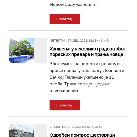
Новом Саду ухапсили...
Прочитај
ЧЕТВРТАК, 07. ДЕЦ 2023, 12:18 -> 14:49
Хапшења у неколико градова због
пореских превара и прања новца
Због сумње на пореску превару и
прање новца, у Београду, Лозници и
Бачкој Паланци ухапшено је 11
особа. Трага се за још једним
осумњиченим...
Прочитај
СРЕДА, 13. СЕП 2023, 09:30 -> 10:52
Одређен притвор шесторици