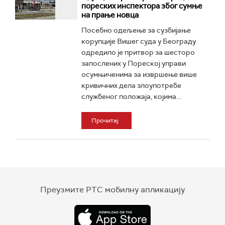
пореских инспектора због сумње
на прање новца
Посебно одељење за сузбијање
корупције Вишег суда у Београду
одредило је притвор за шесторо
запослених у Пореској управи
осумњиченима за извршење више
кривичних дела злоупотребе
службеног положаја, којима...
Прочитај
Преузмите РТС мобилну апликацију