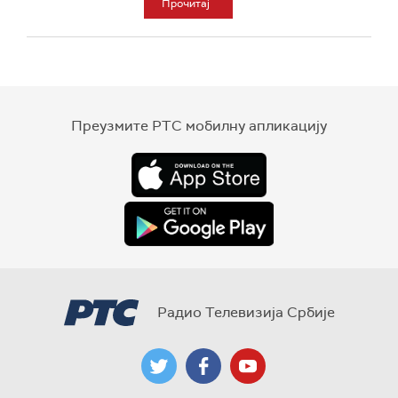
Прочитај
Преузмите РТС мобилну апликацију
Радио Телевизија Србије