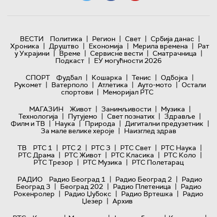
|
|
|
|
ВЕСТИ
Политика
Регион
Свет
Србија данас
|
|
|
|
Хроника
Друштво
Економија
Мерила времена
Рат
|
|
|
|
у Украјини
Време
Сервисне вести
Сматрачница
|
Подкаст
ЕУ могућности 2026
|
|
|
|
СПОРТ
Фудбал
Кошарка
Тенис
Одбојка
|
|
|
|
Рукомет
Ватерполо
Атлетика
Ауто-мото
Остали
|
спортови
Меморијал РТС
|
|
|
МАГАЗИН
Живот
Занимљивости
Музика
|
|
|
|
Технологијa
Путујемо
Свет познатих
Здравље
|
|
|
|
Филм и ТВ
Наука
Природа
Дигитални предузетник
|
За мале велике хероје
Наизглед здрав
|
|
|
|
|
ТВ
РТС 1
РТС 2
РТС 3
РТС Свет
РТС Наука
|
|
|
|
РТС Драма
РТС Живот
РТС Класика
РТС Коло
|
|
РТС Трезор
РТС Музика
РТС Полетарац
|
|
РАДИО
Радио Београд 1
Радио Београд 2
Радио
|
|
|
Београд 3
Београд 202
Радио Плетеница
Радио
|
|
|
Рокенролер
Радио Џубокс
Радио Вртешка
Радио
|
Џезер
Архив