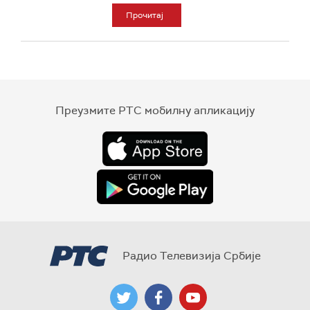
Прочитај
Преузмите РТС мобилну апликацију
Радио Телевизија Србије