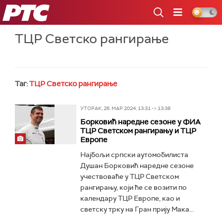
РТС
ТЦР Светско рангирање
Таг:
ТЦР Светско рангирање
УТОРАК, 26. МАР 2024, 13:31 -> 13:38
Борковић наредне сезоне у ФИА
ТЦР Светском рангирању и ТЦР
Европе
Најбољи српски аутомобилиста
Душан Борковић наредне сезоне
учествоваће у ТЦР Светском
рангирању, који ће се возити по
календару ТЦР Европе, као и
светску трку на Гран прију Мака...