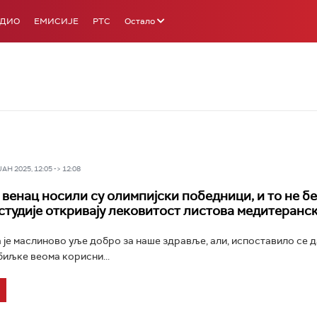
АДИО
ЕМИСИЈЕ
РТС
Остало
Н 2025, 12:05 -> 12:08
венац носили су олимпијски победници, и то не б
 студије откривају лековитост листова медитеранс
а је маслиново уље добро за наше здравље, али, испоставило се д
биљке веома корисни...