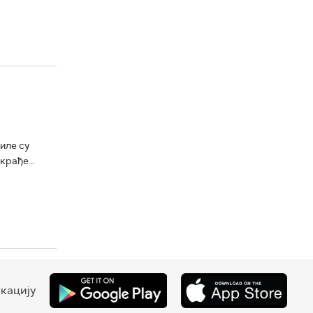
иле су
крађе...
кацију