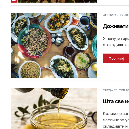
ЧЕТВРТАК, 22. ФЕБ
Доживети 
У чему је та
стогодишњака?
Прочитај
СРЕДА, 21. ФЕБ 202
Шта све м
Колико је за
маслиново уље
складишти и 