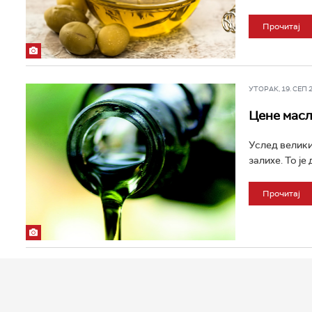
Прочитај
УТОРАК, 19. СЕП 20
Цене масл
Услед велики
залихе. То је
Прочитај