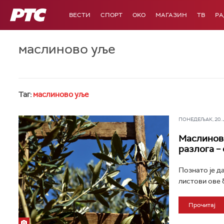
РТС
ВЕСТИ
СПОРТ
OKO
МАГАЗИН
ТВ
Р
маслиново уље
Таг:
маслиново уље
ПОНЕДЕЉАК, 20. ЈА
Маслинов 
разлога –
Познато је д
листови ове 
Прочитај