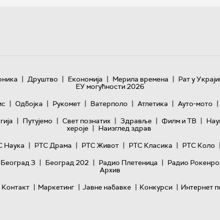
|
|
|
|
оника
Друштво
Економија
Мерила времена
Рат у Украји
ЕУ могућности 2026
|
|
|
|
|
|
ис
Одбојка
Рукомет
Ватерполо
Атлетика
Ауто-мото
|
|
|
|
|
гијa
Путујемо
Свет познатих
Здравље
Филм и ТВ
Нау
|
хероје
Наизглед здрав
|
|
|
|
С Наука
РТС Драма
РТС Живот
РТС Класика
РТС Коло
|
|
|
 Београд 3
Београд 202
Радио Плетеница
Радио Рокенро
Архив
|
|
|
|
Контакт
Маркетинг
Јавне набавке
Конкурси
Интернет п