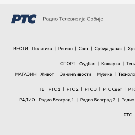
Радио Телевизија Србије
|
|
|
|
ВЕСТИ
Политика
Регион
Свет
Србија данас
Хр
|
|
СПОРТ
Фудбал
Кошарка
Тен
|
|
|
МАГАЗИН
Живот
Занимљивости
Музика
Техноло
|
|
|
|
ТВ
РТС 1
РТС 2
РТС 3
РТС Свет
РТ
|
|
РАДИО
Радио Београд 1
Радио Београд 2
Радио
РТС