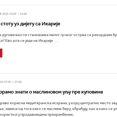
 2024, 10:25 -> 10:29
стоту уз дијету са Икарије
јна дуговечности становника малог грчког острва са рекордним б
 Ево шта се једе на Икарији. ...
4, 07:05 -> 07:29
орамо знати о маслиновом уљу пре куповине
право корисна медитеранска исхрана, у којој централно место за
, зависи од тога како се маслине беру, обрађују, као и како се у
користи и у продавницама прехрамбених...