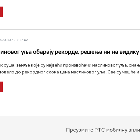
23, 13:42 -> 14:02
иновог уља обарају рекорде, решења ни на видику
х суша, земље које су највећи произвођачи маслиновог уља, смањ
 довело до рекордног скока цена маслиновог уља. Све су чешће и 
Преузмите РТС мобилну апли