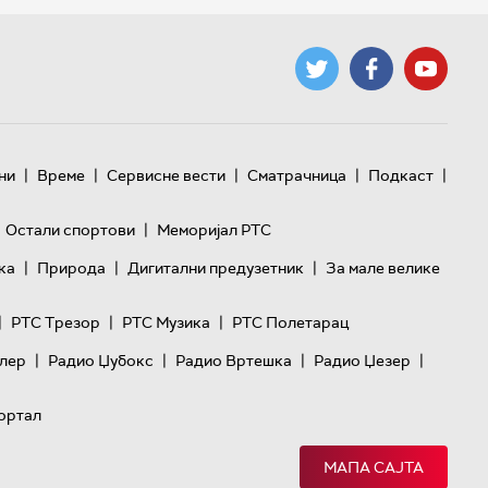
|
|
|
|
|
ни
Време
Сервисне вести
Сматрачница
Подкаст
|
Остали спортови
Меморијал РТС
|
|
|
ка
Природа
Дигитални предузетник
За мале велике
|
|
|
РТС Трезор
РТС Музика
РТС Полетарац
|
|
|
|
лер
Радио Џубокс
Радио Вртешка
Радио Џезер
ортал
МАПА САЈТА