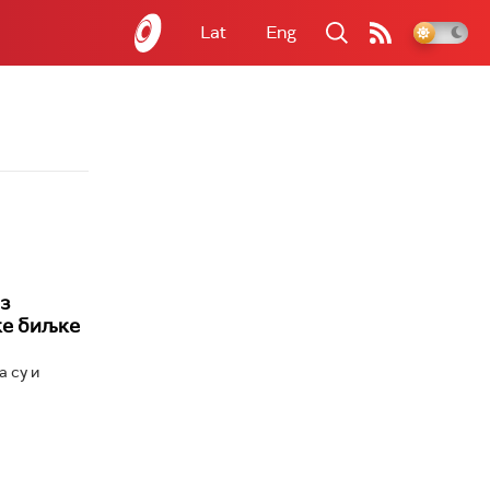
Lat
Eng
ез
ке биљке
а су и