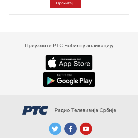
Прочитај
Преузмите РТС мобилну апликацију
Радио Телевизија Србије