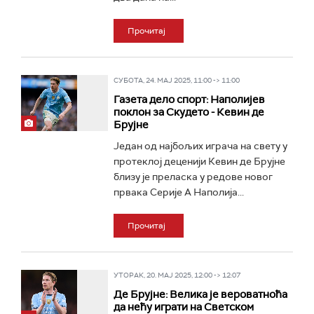
Прочитај
СУБОТА, 24. МАЈ 2025, 11:00 -> 11:00
Газета дело спорт: Наполијев
поклон за Скудето - Кевин де
Брујне
Један од најбољих играча на свету у
протеклој деценији Кевин де Брујне
близу је преласка у редове новог
првака Серије А Наполија...
Прочитај
УТОРАК, 20. МАЈ 2025, 12:00 -> 12:07
Де Брујне: Велика је вероватноћа
да нећу играти на Светском