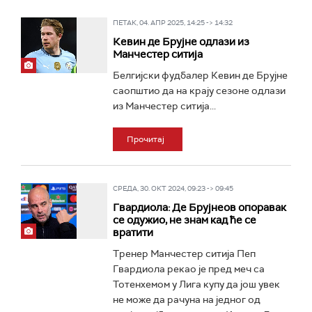
ПЕТАК, 04. АПР 2025, 14:25 -> 14:32
Кевин де Брујне одлази из
Манчестер ситија
Белгијски фудбалер Кевин де Брујне
саопштио да на крају сезоне одлази
из Манчестер ситија...
Прочитај
СРЕДА, 30. ОКТ 2024, 09:23 -> 09:45
Гвардиола: Де Брујнеов опоравак
се одужио, не знам кад ће се
вратити
Тренер Манчестер ситија Пеп
Гвардиола рекао је пред меч са
Тотенхемом у Лига купу да још увек
не може да рачуна на једног од