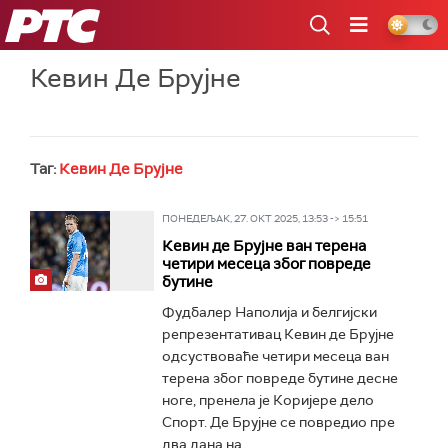
РТС
Кевин Де Брујне
Таг:
Кевин Де Брујне
ПОНЕДЕЉАК, 27. ОКТ 2025, 13:53 -> 15:51
Кевин де Брујне ван терена
четири месеца због повреде
бутине
Фудбалер Наполија и белгијски
репрезентативац Кевин де Брујне
одсуствоваће четири месеца ван
терена због повреде бутине десне
ноге, пренела је Коријере дело
Спорт. Де Брујне се повредио пре
два дана на...