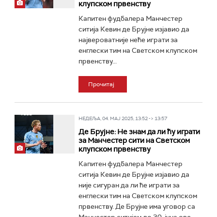
клупском првенству
Капитен фудбалера Манчестер
ситија Кевин де Брујне изјавио да
највероватније неће играти за
енглески тим на Светском клупском
првенству...
Прочитај
НЕДЕЉА, 04. МАЈ 2025, 13:52 -> 13:57
Де Брујне: Не знам да ли ћу играти
за Манчестер сити на Светском
клупском првенству
Капитен фудбалера Манчестер
ситија Кевин де Брујне изјавио да
није сигуран да ли ће играти за
енглески тим на Светском клупском
првенству. Де Брујне има уговор са