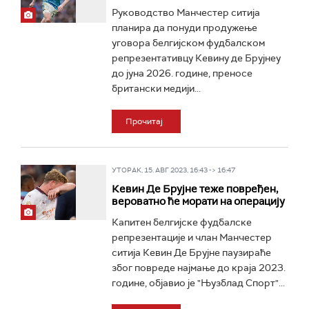
Руководство Манчестер ситија
планира да понуди продужење
уговора белгијском фудбалском
репрезентативцу Кевину де Брујнеу
до јуна 2026. године, преносе
британски медији...
Прочитај
УТОРАК, 15. АВГ 2023, 16:43 -> 16:47
Кевин Де Брујне теже повређен,
вероватно ће морати на операцију
Капитен белгијске фудбалске
репрезентације и члан Манчестер
ситија Кевин Де Брујне паузираће
због повреде најмање до краја 2023.
године, објавио је "Њузблад Спорт"...