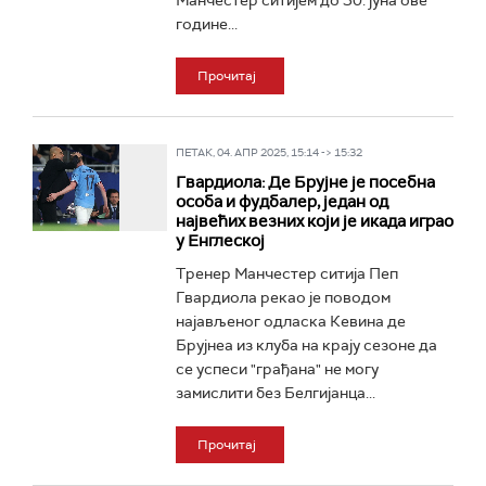
Манчестер ситијем до 30. јуна ове
године...
Прочитај
ПЕТАК, 04. АПР 2025, 15:14 -> 15:32
Гвардиола: Де Брујне је посебна
особа и фудбалер, један од
највећих везних који је икада играо
у Енглеској
Тренер Манчестер ситија Пеп
Гвардиола рекао је поводом
најављеног одласка Кевина де
Брујнеа из клуба на крају сезоне да
се успеси "грађана" не могу
замислити без Белгијанца...
Прочитај