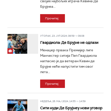
својих најбољих играча Кевина Де
Брујнеа...
Прочитај
УТОРАК, 23. ЈУЛ 2024, 08:59 -> 09:08
Гвардиола: Де Брујне не одлази
Менаџер првака Премијер лиге
Манчестер ситија Пеп Гвардиола
нагласио је да ветеран Кевин де
Брујне неће напустити тим овог
лета...
Прочитај
НЕДЕЉА, 26. МАЈ 2024, 14:55 -> 14:59
Сити нуди Де Брујнеу нови уговор