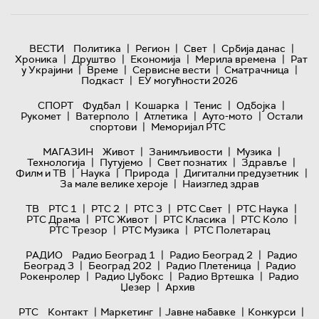
|
|
|
|
ВЕСТИ
Политика
Регион
Свет
Србија данас
|
|
|
|
Хроника
Друштво
Економија
Мерила времена
Рат
|
|
|
|
у Украјини
Време
Сервисне вести
Сматрачница
|
Подкаст
ЕУ могућности 2026
|
|
|
|
СПОРТ
Фудбал
Кошарка
Тенис
Одбојка
|
|
|
|
Рукомет
Ватерполо
Атлетика
Ауто-мото
Остали
|
спортови
Меморијал РТС
|
|
|
МАГАЗИН
Живот
Занимљивости
Музика
|
|
|
|
Технологијa
Путујемо
Свет познатих
Здравље
|
|
|
|
Филм и ТВ
Наука
Природа
Дигитални предузетник
|
За мале велике хероје
Наизглед здрав
|
|
|
|
|
ТВ
РТС 1
РТС 2
РТС 3
РТС Свет
РТС Наука
|
|
|
|
РТС Драма
РТС Живот
РТС Класика
РТС Коло
|
|
РТС Трезор
РТС Музика
РТС Полетарац
|
|
РАДИО
Радио Београд 1
Радио Београд 2
Радио
|
|
|
Београд 3
Београд 202
Радио Плетеница
Радио
|
|
|
Рокенролер
Радио Џубокс
Радио Вртешка
Радио
|
Џезер
Архив
|
|
|
|
РТС
Контакт
Маркетинг
Јавне набавке
Конкурси