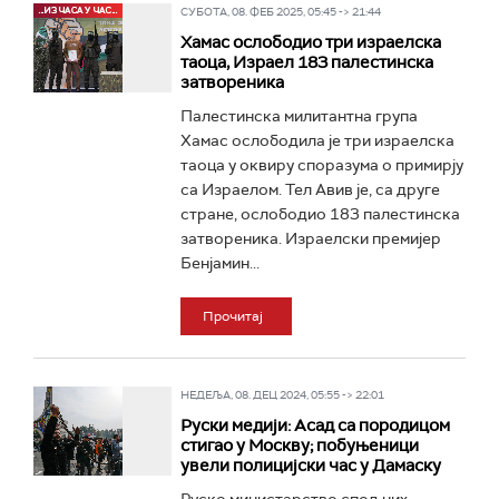
СУБОТА, 08. ФЕБ 2025, 05:45 -> 21:44
Хамас ослобoдио три израелска
таоца, Израел 183 палестинска
затвореника
Палестинска милитантна група
Хамас ослободила је три израелска
таоца у оквиру споразума о примирју
са Израелом. Тел Авив је, са друге
стране, ослободио 183 палестинска
затвореника. Израелски премијер
Бенјамин...
Прочитај
НЕДЕЉА, 08. ДЕЦ 2024, 05:55 -> 22:01
Руски медији: Асад са породицом
стигао у Москву; побуњеници
увели полицијски час у Дамаску