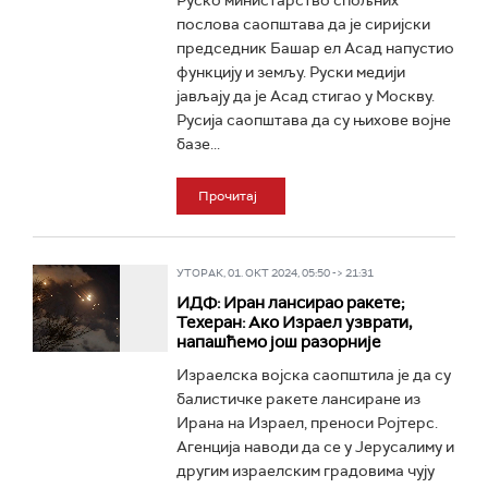
Руско министарство спољних
послова саопштава да је сиријски
председник Башар ел Асад напустио
функцију и земљу. Руски медији
јављају да је Асад стигао у Москву.
Русија саопштава да су њихове војне
базе...
Прочитај
УТОРАК, 01. ОКТ 2024, 05:50 -> 21:31
ИДФ: Иран лансирао ракете;
Техеран: Ако Израел узврати,
напашћемо још разорније
Израелска војска саопштила је да су
балистичке ракете лансиране из
Ирана на Израел, преноси Ројтерс.
Агенција наводи да се у Јерусалиму и
другим израелским градовима чују