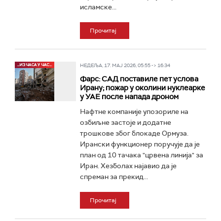
исламске...
Прочитај
НЕДЕЉА, 17. МАЈ 2026, 05:55 -> 16:34
Фарс: САД поставиле пет услова
Ирану; пожар у околини нуклеарке
у УАЕ после напада дроном
Нафтне компаније упозориле на
озбиљне застоје и додатне
трошкове због блокаде Ормуза.
Ирански функционер поручује да је
план од 10 тачака "црвена линија" за
Иран. Хезболах најавио да је
спреман за прекид...
Прочитај