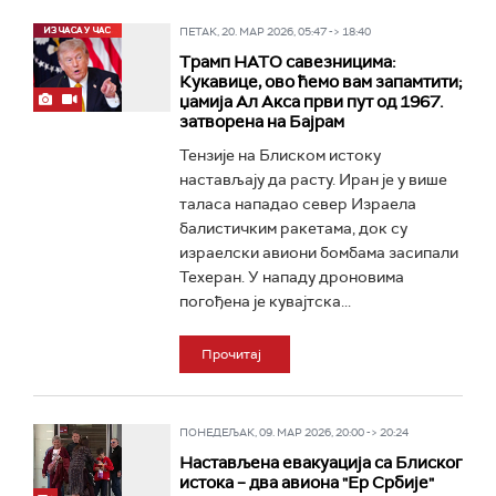
ПЕТАК, 20. МАР 2026, 05:47 -> 18:40
Трамп НАТО савезницима:
Кукавице, ово ћемо вам запамтити;
џамија Ал Акса први пут од 1967.
затворена на Бајрам
Тензије на Блиском истоку
настављају да расту. Иран је у више
таласа нападао север Израела
балистичким ракетама, док су
израелски авиони бомбама засипали
Техеран. У нападу дроновима
погођена је кувајтска...
Прочитај
ПОНЕДЕЉАК, 09. МАР 2026, 20:00 -> 20:24
Настављена евакуација са Блиског
истока – два авиона "Ер Србије"