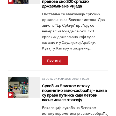
превозе око 320 српских
држављана из Ријада
Наставља се евакуација српских
држављана са Блиског истока. Два
авиона "Ер Србије" враћају се
вечерас из Ријада са око 320
српских држављана који су се
налазили у Саудијској Арабији,
Кувајту, Катару и Бахреину...
Прочитај
СУБОТА, 07. МАР 2026, 09:00 -> 09:39
Сукоб на Блиском истоку
пореметио авио-саобраћај – каква
су права путника када летови
касне или се отказују
Ескалација сукоба на Блиском
истоку пореметила је авио-саобраћај