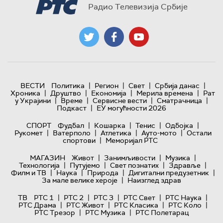
Радио Телевизија Србије
|
|
|
|
ВЕСТИ
Политика
Регион
Свет
Србија данас
|
|
|
|
Хроника
Друштво
Економија
Мерила времена
Рат
|
|
|
|
у Украјини
Време
Сервисне вести
Сматрачница
|
Подкаст
ЕУ могућности 2026
|
|
|
|
СПОРТ
Фудбал
Кошарка
Тенис
Одбојка
|
|
|
|
Рукомет
Ватерполо
Атлетика
Ауто-мото
Остали
|
спортови
Меморијал РТС
|
|
|
МАГАЗИН
Живот
Занимљивости
Музика
|
|
|
|
Технологијa
Путујемо
Свет познатих
Здравље
|
|
|
|
Филм и ТВ
Наука
Природа
Дигитални предузетник
|
За мале велике хероје
Наизглед здрав
|
|
|
|
|
ТВ
РТС 1
РТС 2
РТС 3
РТС Свет
РТС Наука
|
|
|
|
РТС Драма
РТС Живот
РТС Класика
РТС Коло
|
|
РТС Трезор
РТС Музика
РТС Полетарац