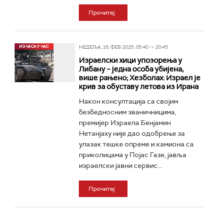
Прочитај
НЕДЕЉА, 16. ФЕБ 2025, 05:40 -> 20:45
Израелски хици упозорења у
Либану – једна особа убијена,
више рањено; Хезболах: Израел је
крив за обуставу летова из Ирана
Након консултација са својим
безбедносним званичницима,
премијер Израела Бенјамин
Нетанјаху није дао одобрење за
улазак тешке опреме и камиона са
приколицама у Појас Газе, јавља
израелски јавни сервис...
Прочитај