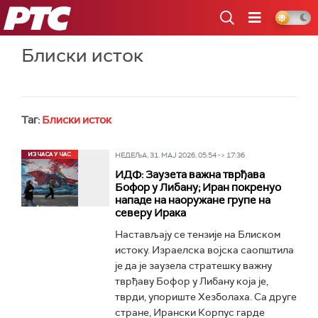
РТС
Блиски исток
Таг:
Блиски исток
НЕДЕЉА, 31. МАЈ 2026, 05:54 -> 17:36
ИДФ: Заузета важна тврђава
Бофор у Либану; Иран покренуо
нападе на наоружане групе на
северу Ирака
Настављају се тензије на Блиском
истоку. Израелска војска саопштила
је да је заузела стратешку важну
тврђаву Бофор у Либану која је,
тврди, упориште Хезболаха. Са друге
стране, Ирански Корпус гарде