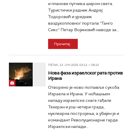
и планове путника широм света.
Туристички радник Андреј
Тодоровић и уредник
ваздухопловног портала "Танго
Сикс" Петар Војиновић наводе за...
Прочитај
ПЕТАК, 13. ЈУН 2025, 03:12 -> 09:10
Нова фаза израелског рата против
Ирана
Отворено је ново поглавље сукоба
Израела и Ирана. У ноћашњем
нападу израелске снаге гађале
Техеран и још четири града,
нуклеарна постројења, а убијен је и
командант Револуционарне гарде.
Израелски напади...