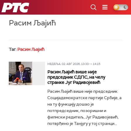
РТС
Расим Љајић
Таг:
Расим Љајић
НЕДЕЉА, 02. АВГ 2026, 13:33 -> 14:15
Расим Љајић више није
председник СДПС, на челу
странке Југ Радивојевић
Расим Љајић више није председник
Социjадемократске партије Србије, а
на ту функцију дошао је
потпредседник, позоришни и
филмски редитељ, Југ Радивојевић,
потврђено је Танјугу у тој странци...