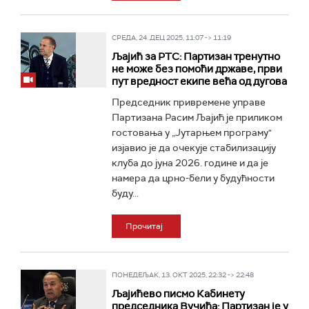
СРЕДА, 24. ДЕЦ 2025, 11:07 -> 11:19
Љајић за РТС: Партизан тренутно
не може без помоћи државе, први
пут вредност екипе већа од дугова
Председник привремене управе
Партизана Расим Љајић је приликом
гостовања у „Јутарњем програму"
изјавио је да очекује стабилизацију
клуба до јуна 2026. године и да је
намера да црно-бели у будућности
буду...
Прочитај
ПОНЕДЕЉАК, 13. ОКТ 2025, 22:32 -> 22:48
Љајићево писмо Кабинету
председника Вучића: Партизан је у