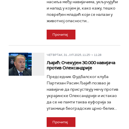
насиља међу навијачима, укључујући
и напад у којем је, како кажу, тешко
повређен младић који се налази у
животној опасности...
Прочитај
ЧЕТВРТАК, 31. ЈУЛ 2025, 11:25 -> 11:28
Љајић: Очекујем 30.000 навијача
против Олександрије
Председник Фудбалског клуба
Партизан Расим Љајић позвао је
навијаче да присуствују мечу против
украјинске Олександрије и истакао
да се не памти таква еуфорија за
утакмице београдских црно-белих...
Прочитај