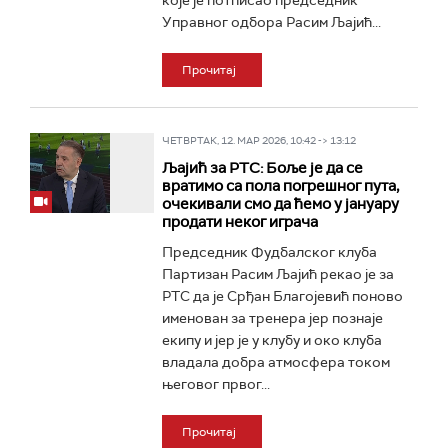
које је потписао председник
Управног одбора Расим Љајић...
Прочитај
ЧЕТВРТАК, 12. МАР 2026, 10:42 -> 13:12
Љајић за РТС: Боље је да се
вратимо са пола погрешног пута,
очекивали смо да ћемо у јануару
продати неког играча
Председник Фудбалског клуба
Партизан Расим Љајић рекао је за
РТС да је Срђан Благојевић поново
именован за тренера јер познаје
екипу и јер је у клубу и око клуба
владала добра атмосфера током
његовог првог...
Прочитај