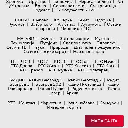
|
|
|
|
Хроника
Друштво
Економија
Мерила времена
Рат
|
|
|
|
у Украјини
Време
Сервисне вести
Сматрачница
|
Подкаст
ЕУ могућности 2026
|
|
|
|
СПОРТ
Фудбал
Кошарка
Тенис
Одбојка
|
|
|
|
Рукомет
Ватерполо
Атлетика
Ауто-мото
Остали
|
спортови
Меморијал РТС
|
|
|
МАГАЗИН
Живот
Занимљивости
Музика
|
|
|
|
Технологијa
Путујемо
Свет познатих
Здравље
|
|
|
|
Филм и ТВ
Наука
Природа
Дигитални предузетник
|
За мале велике хероје
Наизглед здрав
|
|
|
|
|
ТВ
РТС 1
РТС 2
РТС 3
РТС Свет
РТС Наука
|
|
|
|
РТС Драма
РТС Живот
РТС Класика
РТС Коло
|
|
РТС Трезор
РТС Музика
РТС Полетарац
|
|
РАДИО
Радио Београд 1
Радио Београд 2
Радио
|
|
|
Београд 3
Београд 202
Радио Плетеница
Радио
|
|
|
Рокенролер
Радио Џубокс
Радио Вртешка
Радио
|
Џезер
Архив
|
|
|
|
РТС
Контакт
Маркетинг
Јавне набавке
Конкурси
Интернет портал
МАПА САЈТА