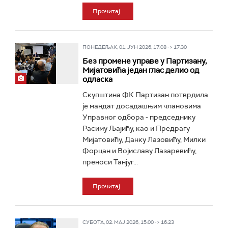
Прочитај
ПОНЕДЕЉАК, 01. ЈУН 2026, 17:08 -> 17:30
Без промене управе у Партизану,
Мијатовића један глас делио од
одласка
Скупштина ФК Партизан потврдила
је мандат досадашњим члановима
Управног одбора - председнику
Расиму Љајићу, као и Предрагу
Мијатовићу, Данку Лазовићу, Милки
Форцан и Војиславу Лазаревићу,
преноси Танјуг...
Прочитај
СУБОТА, 02. МАЈ 2026, 15:00 -> 16:23