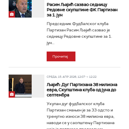
Расим Љајић сазвао седницу
Редовне скупштине ФК Партизан
за 1. јун
Председник Фудбалског клуба
Партизан Расим Љајић сазвао је
седницу Редовне скупштине за 1.
јун...
Прочитај
СРЕДА, 15. АПР 2026, 12:07 -> 12:22
Љајић: Дуг Партизана 38 милиона
евра, Скупштина клуба од јуна до
септембра
Укупан дуг фудбалског клуба
Партизан смањен је за 33 одсто и
тренутно износи 38 милиона евра,
наводи се у саопштењу Партизана