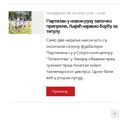
ПОНЕДЕЉАК, 09. ЈУН 2025, 22:25 -> 23:05
Партизан у новом руху започео
припреме, Љајић најавио борбу за
титулу
Само две недеље након што су
окончали сезону, фудбалери
Партизана су у Спортском центру
"Телеоптик" у Земуну обавили први
тренинг пред почетак новог
такмичарског циклуса. Црно-бели
већ у уторак путују...
Прочитај
>