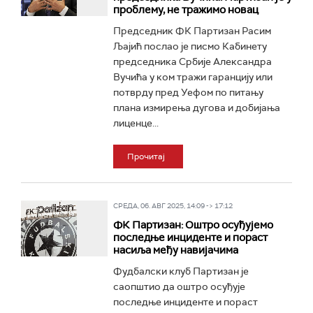
проблему, не тражимо новац
Председник ФК Партизан Расим
Љајић послао је писмо Кабинету
председника Србије Александра
Вучића у ком тражи гаранцију или
потврду пред Уефом по питању
плана измирења дугова и добијања
лиценце...
Прочитај
СРЕДА, 06. АВГ 2025, 14:09 -> 17:12
ФК Партизан: Оштро осуђујемо
последње инциденте и пораст
насиља међу навијачима
Фудбалски клуб Партизан је
саопштио да оштро осуђује
последње инциденте и пораст