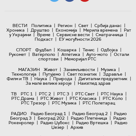
|
|
|
|
ВЕСТИ
Политика
Регион
Свет
Србија данас
|
|
|
|
Хроника
Друштво
Економија
Мерила времена
Рат
|
|
|
|
у Украјини
Време
Сервисне вести
Сматрачница
|
Подкаст
ЕУ могућности 2026
|
|
|
|
СПОРТ
Фудбал
Кошарка
Тенис
Одбојка
|
|
|
|
Рукомет
Ватерполо
Атлетика
Ауто-мото
Остали
|
спортови
Меморијал РТС
|
|
|
МАГАЗИН
Живот
Занимљивости
Музика
|
|
|
|
Технологијa
Путујемо
Свет познатих
Здравље
|
|
|
|
Филм и ТВ
Наука
Природа
Дигитални предузетник
|
За мале велике хероје
Наизглед здрав
|
|
|
|
|
ТВ
РТС 1
РТС 2
РТС 3
РТС Свет
РТС Наука
|
|
|
|
РТС Драма
РТС Живот
РТС Класика
РТС Коло
|
|
РТС Трезор
РТС Музика
РТС Полетарац
|
|
РАДИО
Радио Београд 1
Радио Београд 2
Радио
|
|
|
Београд 3
Београд 202
Радио Плетеница
Радио
|
|
|
Рокенролер
Радио Џубокс
Радио Вртешка
Радио
|
Џезер
Архив