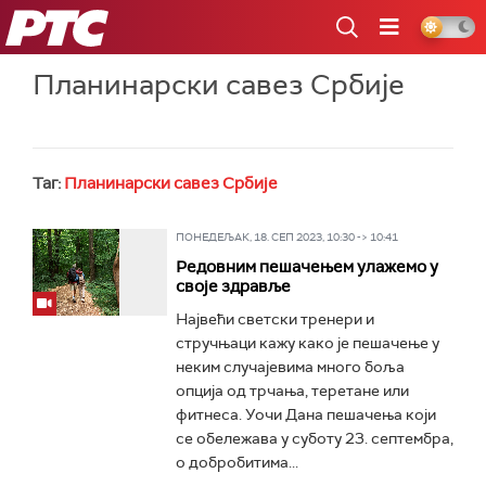
РТС
Планинарски савез Србије
Таг:
Планинарски савез Србије
ПОНЕДЕЉАК, 18. СЕП 2023, 10:30 -> 10:41
Редовним пешачењем улажемо у
своје здравље
Највећи светски тренери и
стручњаци кажу како је пешачење у
неким случајевима много боља
опција од трчања, теретане или
фитнеса. Уочи Дана пешачења који
се обележава у суботу 23. септембра,
о добробитима...