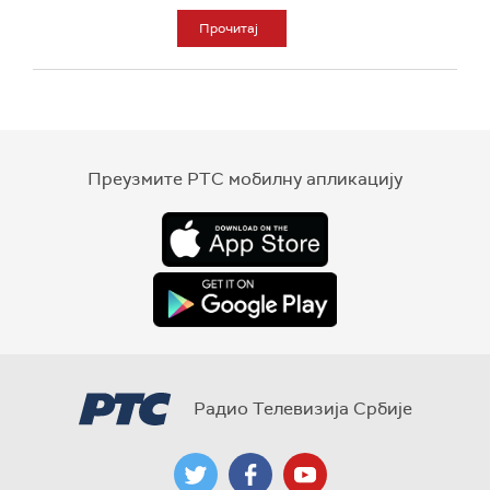
Прочитај
Преузмите РТС мобилну апликацију
Радио Телевизија Србије