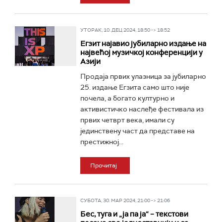
УТОРАК, 10. ДЕЦ 2024, 18:50 -> 18:52
Егзит најавио јубиларно издање на
највећој музичкој конференцији у
Азији
Продаја првих улазница за јубиларно
25. издање Егзита само што није
почела, а богато културно и
активистичко наслеђе фестивала из
првих четврт века, имали су
јединствену част да представе на
престижној...
Прочитај
СУБОТА, 30. МАР 2024, 21:00 -> 21:06
Бес, туга и „ја па ја“ – текстови