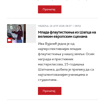
Прочитај
НЕДЕЉА, 19. АПР 2026, 08:37 -> 08:52
Млада флаутисткиња из Шапца на
великим европским сценама
Ива Вујанић једна је од
најперспективнијих младих
флаутисткиња у нашој земљи. Осим
награда и престижних
мастеркласова, 15-годишња
Шапчанка, добила је прилику да са
најталентованијим ученицима и
студентима...
Прочитај