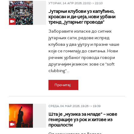
УТОРАК, 14. АПР 2026, 22:02 -> 22:10
Јутарњи клубови уз капућино,
кроасан и ди-џеја, нови урбани
тренд „јутарњег провода“
Заборавите изласке до ситних
јутарњих сати, редове испред
клубова у два ујутру и празне чаше
које се гомилају до свитања. Нови
речник урбаног провода говори
другачијим језиком: зове се "soft
clubbing"...
Прочитај
СРЕДА, 04. МАР 2026, 19:26 -> 19:39
Шта је „музика за младе“ – нове
генерације уз рок и хитове из
прошлости