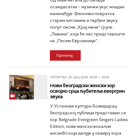
Од хеви метала до балада
осамдесетих – музички укус младих
изненађује. Феномен повратка
старим хитовима и тврђем звуку
попут песме „Крај мене“ групе
„Лавина“, која ће нас представљати
на „Песми Евровизије“...
Прочитај
ЧЕТВРТАК, 25. ДЕЦ 2025, 16:28 -> 16:40
Нови београдски женски хор
освојио срца љубитеља евергрин
звука
У Установи културе Божидарац
београдској публици представио се
хор Belgrade Evergreen Singers Ladies
Edition, нови женски вокални
ансамбл који делује у оквиру хора