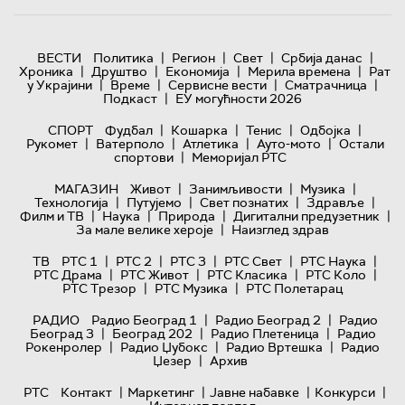
|
|
|
|
ВЕСТИ
Политика
Регион
Свет
Србија данас
|
|
|
|
Хроника
Друштво
Економија
Мерила времена
Рат
|
|
|
|
у Украјини
Време
Сервисне вести
Сматрачница
|
Подкаст
ЕУ могућности 2026
|
|
|
|
СПОРТ
Фудбал
Кошарка
Тенис
Одбојка
|
|
|
|
Рукомет
Ватерполо
Атлетика
Ауто-мото
Остали
|
спортови
Меморијал РТС
|
|
|
МАГАЗИН
Живот
Занимљивости
Музика
|
|
|
|
Технологијa
Путујемо
Свет познатих
Здравље
|
|
|
|
Филм и ТВ
Наука
Природа
Дигитални предузетник
|
За мале велике хероје
Наизглед здрав
|
|
|
|
|
ТВ
РТС 1
РТС 2
РТС 3
РТС Свет
РТС Наука
|
|
|
|
РТС Драма
РТС Живот
РТС Класика
РТС Коло
|
|
РТС Трезор
РТС Музика
РТС Полетарац
|
|
РАДИО
Радио Београд 1
Радио Београд 2
Радио
|
|
|
Београд 3
Београд 202
Радио Плетеница
Радио
|
|
|
Рокенролер
Радио Џубокс
Радио Вртешка
Радио
|
Џезер
Архив
|
|
|
|
РТС
Контакт
Маркетинг
Јавне набавке
Конкурси