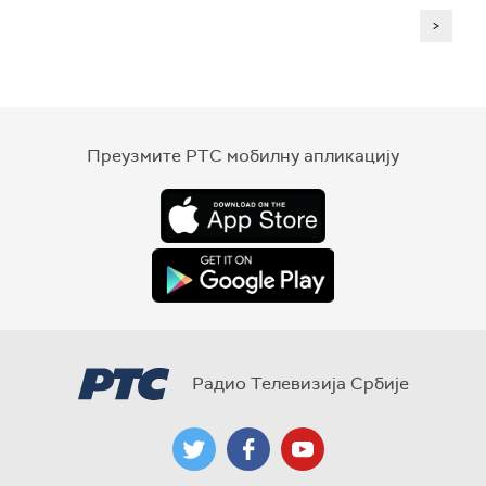
>
Преузмите РТС мобилну апликацију
Радио Телевизија Србије