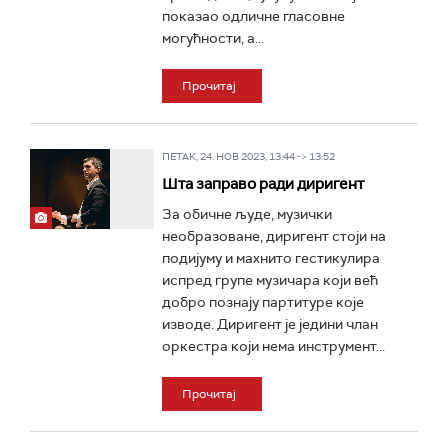
показао одличне гласовне
могућности, а...
Прочитај
ПЕТАК, 24. НОВ 2023, 13:44 -> 13:52
Шта заправо ради диригент
За обичне људе, музички
необразоване, диригент стоји на
подијуму и махнито гестикулира
испред групе музичара који већ
добро познају партитуре које
изводе. Диригент је једини члан
оркестра који нема инструмент...
Прочитај