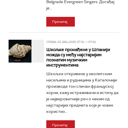
Belgrade Evergreen Singers. Догађај
је...
Прочитај
СРЕДА, 03. ДЕЦ 2025, 07:31 -> 07:42
Шкољке пронађене у Шпанији
можда су међу најстаријим
познатим музичким
инструментима
Шкољке откривене у неолитским
насељима и рудницима у Каталонији
производе тон сличан француској
хорни, кажу истраживачи и истичу да
је највероватније реч о неким од
најстаријих предмета које је човек
користио...
Прочитај