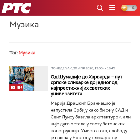
РТС
Музика
Таг:
Музика
ПОНЕДЕЉАК, 20. АПР 2026, 13:00 -> 13:45
Од Шумадије до Харварда – пут
српске сликарке до једног од
најпрестижнијих светских
универзитета
Марија Драшкић Бранкацио је
напустила Србију како би се у САД и
Сент Луису бавила архитектуром, али
није дуго остала у свету бетонских
конструкција. Уместо тога, слободу
је нашла у Бостону, сликарству...