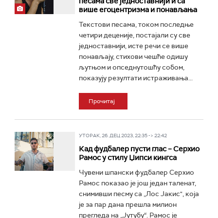
песама све једноставнији и са
више егоцентризма и понављања
Текстови песама, током последње
четири деценије, постајали су све
једноставнији, исте речи се више
понављају, стихови чешће одишу
љутњом и опседнутошћу собом,
показују резултати истраживања...
Прочитај
УТОРАК, 26. ДЕЦ 2023, 22:35 -> 22:42
Кад фудбалер пусти глас – Серхио
Рамос у стилу Џипси кингса
Чувени шпански фудбалер Серхио
Рамос показао је још један таленат,
снимивши песму са „Лос Јакис", која
је за пар дана прешла милион
прегледа на „Јутубу“. Рамос је