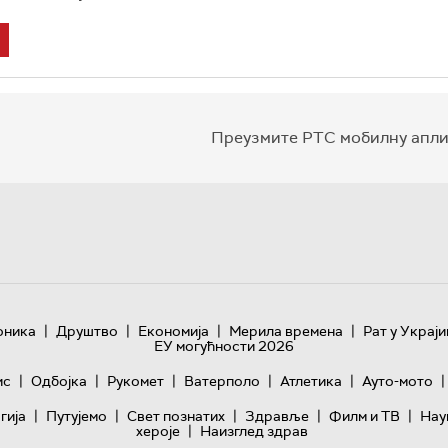
Преузмите РТС мобилну апли
|
|
|
|
оника
Друштво
Економија
Мерила времена
Рат у Украји
ЕУ могућности 2026
|
|
|
|
|
|
ис
Одбојка
Рукомет
Ватерполо
Атлетика
Ауто-мото
|
|
|
|
|
гијa
Путујемо
Свет познатих
Здравље
Филм и ТВ
Нау
|
хероје
Наизглед здрав