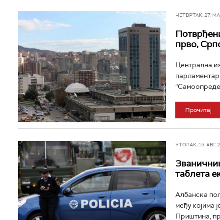
ЧЕТВРТАК, 27. МАР
Потврђени
прво, Срп
Централна из
парламентарн
“Самоопредељ
Прочитај
УТОРАК, 15. АВГ 20
Званичник
таблета е
Албанска пол
међу којима 
Приштина, пр