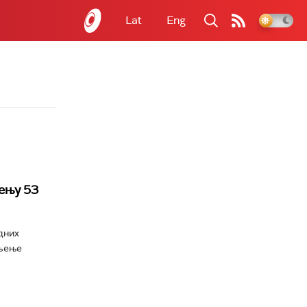
Lat
Eng
ењу 53
дних
ељење