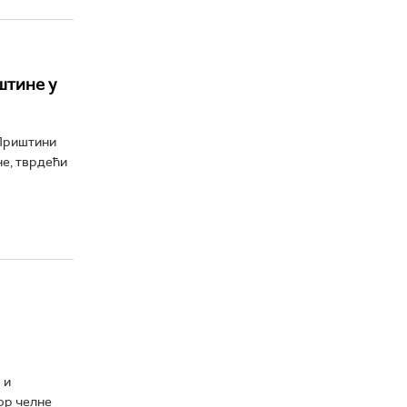
штине у
Приштини
е, тврдећи
 и
ор челне