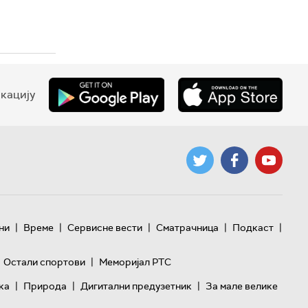
кацију
|
|
|
|
|
ни
Време
Сервисне вести
Сматрачница
Подкаст
|
Остали спортови
Меморијал РТС
|
|
|
ка
Природа
Дигитални предузетник
За мале велике