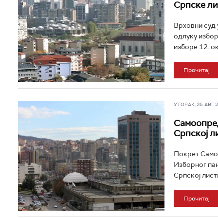
Српске ли
Врховни суд 
одлуку избор
изборе 12. ок
Прочитај
УТОРАК, 26. АВГ 20
Самоопред
Српској л
Покрет Само
Изборног пан
Српској лист
Прочитај