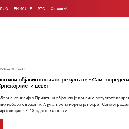
АДИО
ЕМИСИЈЕ
РТС
Остало
26, 11:46 -> 12:54
штини објавио коначне резултате – Самоопредељ
Српској листи девет
борна комисија у Приштини објавила је коначне резултате ванре
их избора одржаних 7. јуна, према којима је покрет Самоопред
а освојио 47, 13 одсто гласова и...