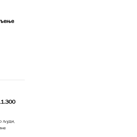
ељење
1.300
о људи,
ине