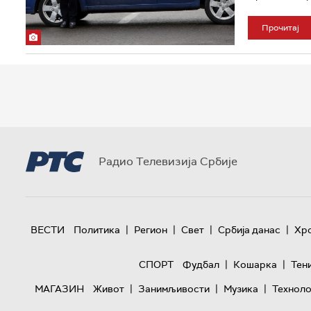
Прочитај
Радио Телевизија Србије
|
|
|
|
ВЕСТИ
Политика
Регион
Свет
Србија данас
Хр
|
|
СПОРТ
Фудбал
Кошарка
Тен
|
|
|
МАГАЗИН
Живот
Занимљивости
Музика
Техноло