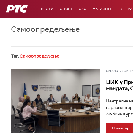
РТС
ВЕСТИ
СПОРТ
OKO
МАГАЗИН
ТВ
Р
Самоопредељење
Таг:
Самоопредељење
СУБОТА, 27. ЈУН 20
ЦИК у При
мандата, 
Централна из
парламентарн
Аљбина Куртиј
Прочитај