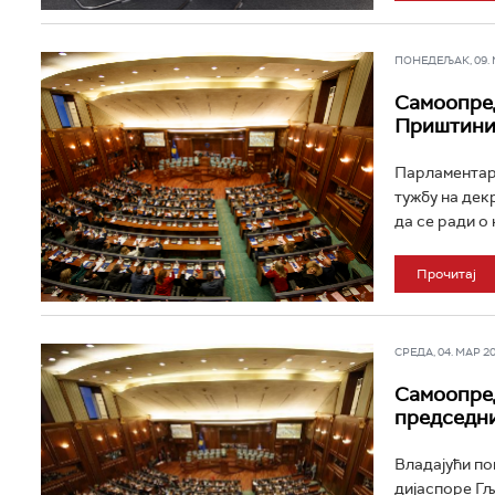
ПОНЕДЕЉАК, 09. МА
Самоопред
Приштин
Парламентар
тужбу на дек
да се ради о 
Прочитај
СРЕДА, 04. МАР 202
Самоопре
председн
Владајући п
дијаспоре Гљ