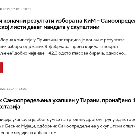
 2025, 17:10 -> 19:31
 коначни резултати избора на КиМ – Самоопред
ској листи девет мандата у скупштини
борна комисија у Приштини потврдила је коначне резултате
их избора одржаних 9. фебруара, према којима је покрет
ење” добио највише – 42,3 одсто гласова бирача, односно...
23, 13:14 -> 15:03
 Самоопредељења ухапшен у Тирани, пронађено 1
кстазија
иција ухапсила је, због сумње на трговину дрогом, групу од петор
је и Бесник Мујеци, одборник Самоопредељења у скупштини општ
еносе медији на албанском...