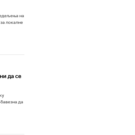
редељења на
 за локалне
ни да се
ку
обавезна да