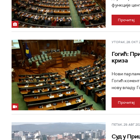
функције цен
Прочитај
УТОРАК, 28. ОКТ 20
Гогић: Пр
криза
Нови парламе
Гогић комент
нову владу. Г
Прочитај
ПЕТАК, 29. АВГ 202
Суд у При