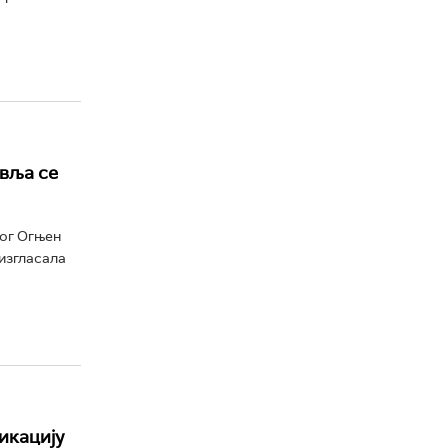
вља се
лог Огњен
изгласала
икацију