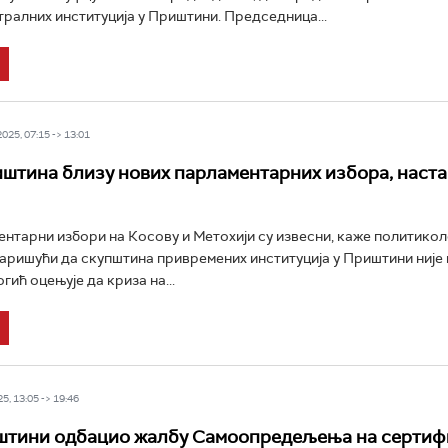
тралних институција у Приштини. Председница...
25, 07:15 -> 13:01
иштина близу нових парламентарних избора, наста
нтарни избори на Косову и Метохији су извесни, каже политико
аришући да скупштина привремених институција у Приштини није 
огић оцењује да криза на...
5, 13:05 -> 19:46
штини одбацио жалбу Самоопредељења на сертиф