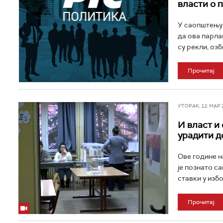
власти о 
У саопштењу 
да ова парла
су рекли, озб
Прочитај
УТОРАК, 12. МАР 20
И власт и
урадити до
Ове године н
је познато с
ставки у избо
Прочитај