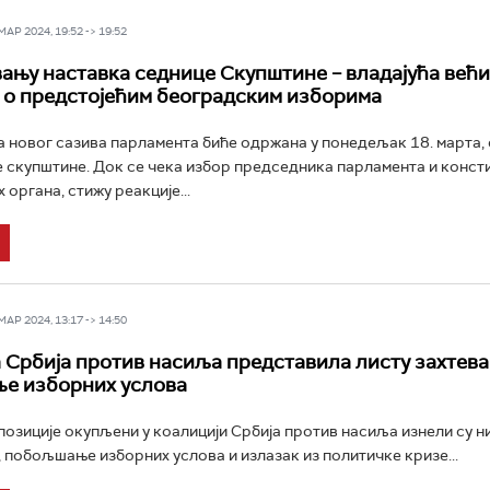
Р 2024, 19:52 -> 19:52
ању наставка седнице Скупштине – владајућа већи
 о предстојећим београдским изборима
 новог сазива парламента биће одржана у понедељак 18. марта,
е скупштине. Док се чека избор председника парламента и конс
органа, стижу реакције...
Р 2024, 13:17 -> 14:50
 Србија против насиља представила листу захтева
е изборних услова
озиције окупљени у коалицији Србија против насиља изнели су ни
у, побољшање изборних услова и излазак из политичке кризе...