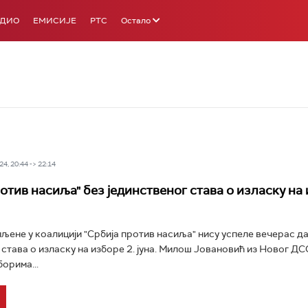
АДИО
ЕМИСИЈЕ
РТС
Остало
4, 20:44 -> 22:14
отив насиља" без јединственог става о изласку на 
љене у коалицији "Србија против насиља" нису успеле вечерас да
 става о изласку на изборе 2. јуна. Милош Јовановић из Новог ДС
орима...