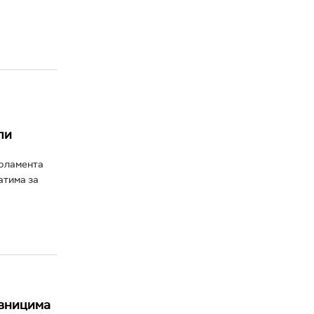
ли
арламента
атима за
авницима