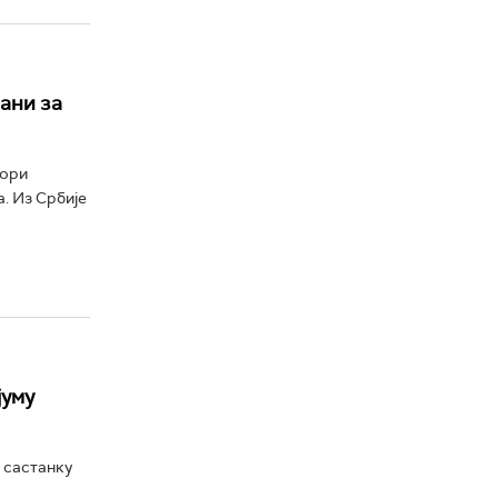
ани за
бори
а. Из Србије
јуму
 састанку