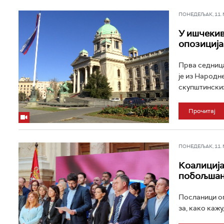
ПОНЕДЕЉАК, 11. МА
У ишчекив
опозиција
Прва седница
је из Народн
скупштинских 
Прочитај
ПОНЕДЕЉАК, 11. МА
Коалиција
побољшањ
Посланици оп
за, како каж