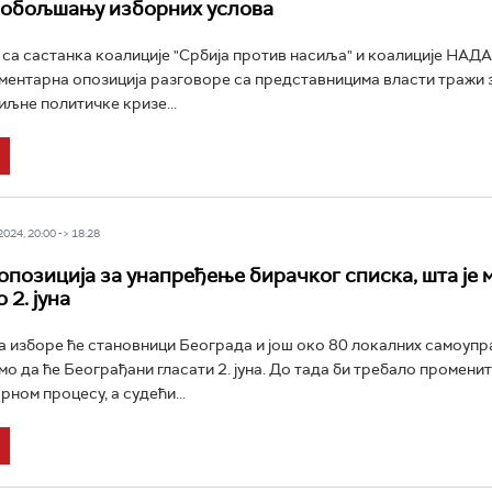
побољшању изборних услова
са састанка коалиције "Србија против насиља" и коалиције НАДА
ментарна опозиција разговоре са представницима власти тражи з
иљне политичке кризе...
24, 20:00 -> 18:28
 опозиција за унапређење бирачког списка, шта је 
 2. јуна
а изборе ће становници Београда и још око 80 локалних самоупр
амо да ће Београђани гласати 2. јуна. До тада би требало промени
рном процесу, а судећи...