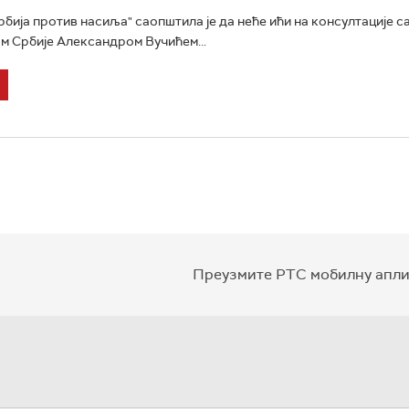
рбија против насиља" саопштила је да неће ићи на консултације с
 Србије Александром Вучићем...
Преузмите РТС мобилну апли