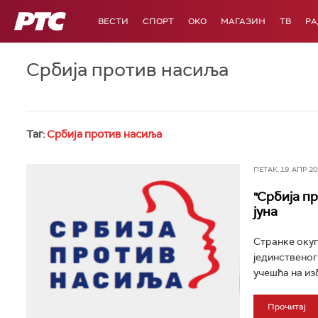
РТС
ВЕСТИ
СПОРТ
OKO
МАГАЗИН
ТВ
Р
Србија против насиља
Таг:
Србија против насиља
ПЕТАК, 19. АПР 202
"Србија пр
јуна
Странке окуп
јединственог
учешћа на изб
Прочитај