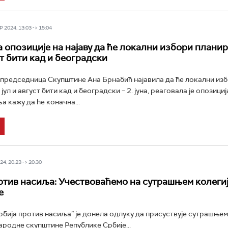
 2024, 13:03 -> 15:04
 опозиције на најаву да ће локални избори планир
ст бити кад и београдски
 председница Скупштине Ана Брнабић најавила да ће локални из
јул и август бити кад и београдски – 2. јуна, реаговала је опозициј
а кажу да ће коначна...
4, 20:23 -> 20:30
отив насиља: Учествоваћемо на сутрашњем колеги
е
рбија против насиља” је донела одлуку да присуствује сутрашњем
ародне скупштине Републике Србије...