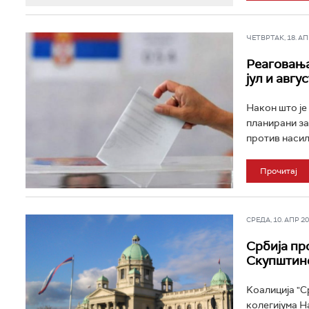
ЧЕТВРТАК, 18. АПР
Реаговања
јул и авгу
Након што је
планирани за 
против насиљ
Прочитај
СРЕДА, 10. АПР 202
Србија пр
Скупштин
Kоалиција "С
колегијума Н