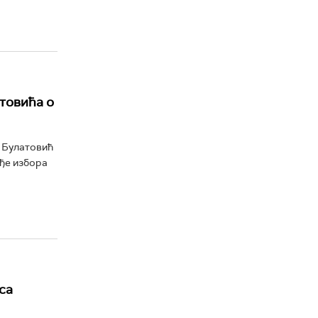
товића о
н Булатовић
ађе избора
са