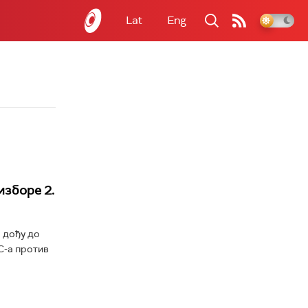
Lat
Eng
изборе 2.
 дођу до
С-а против