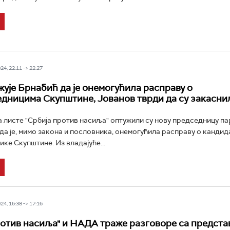
4, 22:11 -> 22:27
ује Брнабић да је онемогућила расправу о
дницима Скупштине, Јованов тврди да су закасни
 листе "Србија против насиља" оптужили су нову председницу п
да је, мимо закона и пословника, онемогућила расправу о кандид
ке Скупштине. Из владајуће...
4, 16:38 -> 17:16
ротив насиља" и НАДА траже разговоре са предст