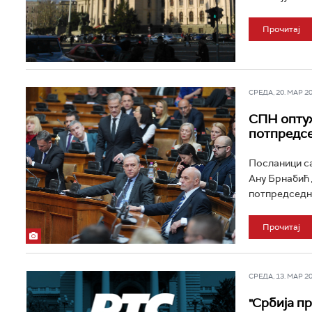
Прочитај
СРЕДА, 20. МАР 202
СПН оптуж
потпредсе
Посланици са
Ану Брнабић 
потпредседни
Прочитај
СРЕДА, 13. МАР 202
"Србија п