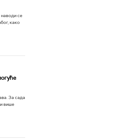
 наводи се
бог, како
могуће
ава. За сада
ти више