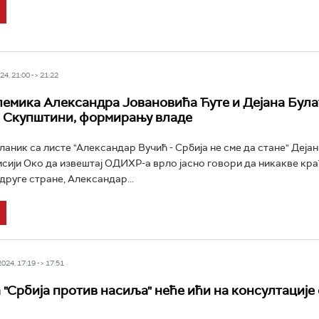
4, 21:00 -> 21:22
емика Александра Јовановића Ћуте и Дејана Була
 Скупштини, формирању владе
аник са листе "Александар Вучић - Србија не сме да стане" Деја
мисији Око да извештај ОДИХР-а врло јасно говори да никакве кр
 друге стране, Александар...
24, 17:19 -> 17:51
 "Србија против насиља" неће ићи на консултације 