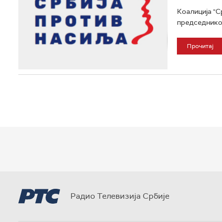
Коалиција "С
председником
Прочитај
Радио Телевизија Србије