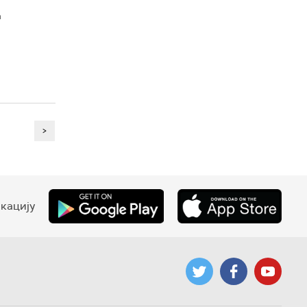
а
>
кацију