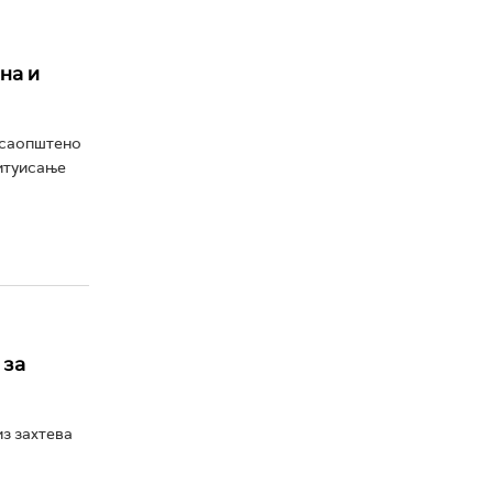
на и
 саопштено
титуисање
 за
з захтева