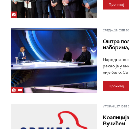
Прочитај
СРЕДА, 28. ФЕБ 202
Оштра пол
изборима,
Народни посл
рекао је у е
није било. Са
Прочитај
УТОРАК, 27. ФЕБ 20
Коалиција
Вучићем