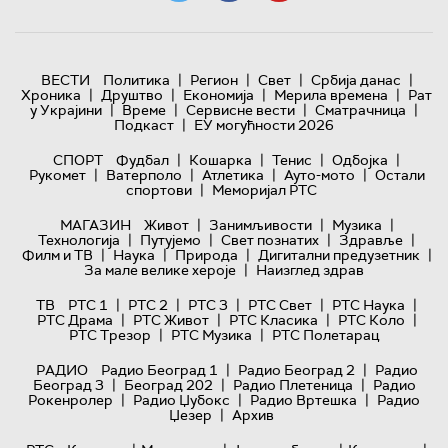
|
|
|
|
ВЕСТИ
Политика
Регион
Свет
Србија данас
|
|
|
|
Хроника
Друштво
Економија
Мерила времена
Рат
|
|
|
|
у Украјини
Време
Сервисне вести
Сматрачница
|
Подкаст
ЕУ могућности 2026
|
|
|
|
СПОРТ
Фудбал
Кошарка
Тенис
Одбојка
|
|
|
|
Рукомет
Ватерполо
Атлетика
Ауто-мото
Остали
|
спортови
Меморијал РТС
|
|
|
МАГАЗИН
Живот
Занимљивости
Музика
|
|
|
|
Технологијa
Путујемо
Свет познатих
Здравље
|
|
|
|
Филм и ТВ
Наука
Природа
Дигитални предузетник
|
За мале велике хероје
Наизглед здрав
|
|
|
|
|
ТВ
РТС 1
РТС 2
РТС 3
РТС Свет
РТС Наука
|
|
|
|
РТС Драма
РТС Живот
РТС Класика
РТС Коло
|
|
РТС Трезор
РТС Музика
РТС Полетарац
|
|
РАДИО
Радио Београд 1
Радио Београд 2
Радио
|
|
|
Београд 3
Београд 202
Радио Плетеница
Радио
|
|
|
Рокенролер
Радио Џубокс
Радио Вртешка
Радио
|
Џезер
Архив