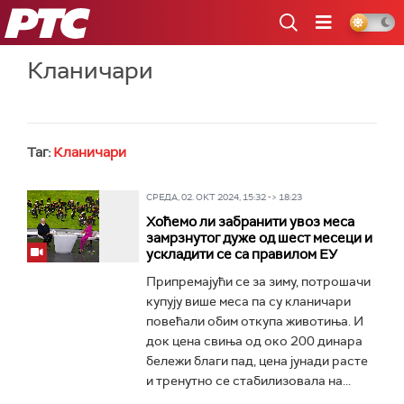
РТС
Кланичари
Таг:
Кланичари
СРЕДА, 02. ОКТ 2024, 15:32 -> 18:23
Хоћемо ли забранити увоз меса
замрзнутог дуже од шест месеци и
ускладити се са правилом ЕУ
Припремајући се за зиму, потрошачи
купују више меса па су кланичари
повећали обим откупа животиња. И
док цена свиња од око 200 динара
бележи благи пад, цена јунади расте
и тренутно се стабилизовала на...