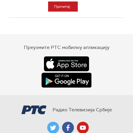
Прочитај
Преузмите РТС мобилну апликацију
Радио Телевизија Србије