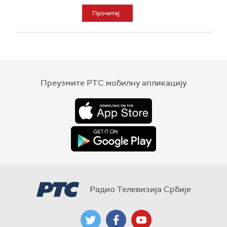
Прочитај
Преузмите РТС мобилну апликацију
Радио Телевизија Србије