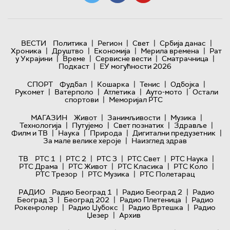
|
|
|
|
ВЕСТИ
Политика
Регион
Свет
Србија данас
|
|
|
|
Хроника
Друштво
Економија
Мерила времена
Рат
|
|
|
|
у Украјини
Време
Сервисне вести
Сматрачница
|
Подкаст
ЕУ могућности 2026
|
|
|
|
СПОРТ
Фудбал
Кошарка
Тенис
Одбојка
|
|
|
|
Рукомет
Ватерполо
Атлетика
Ауто-мото
Остали
|
спортови
Меморијал РТС
|
|
|
МАГАЗИН
Живот
Занимљивости
Музика
|
|
|
|
Технологијa
Путујемо
Свет познатих
Здравље
|
|
|
|
Филм и ТВ
Наука
Природа
Дигитални предузетник
|
За мале велике хероје
Наизглед здрав
|
|
|
|
|
ТВ
РТС 1
РТС 2
РТС 3
РТС Свет
РТС Наука
|
|
|
|
РТС Драма
РТС Живот
РТС Класика
РТС Коло
|
|
РТС Трезор
РТС Музика
РТС Полетарац
|
|
РАДИО
Радио Београд 1
Радио Београд 2
Радио
|
|
|
Београд 3
Београд 202
Радио Плетеница
Радио
|
|
|
Рокенролер
Радио Џубокс
Радио Вртешка
Радио
|
Џезер
Архив