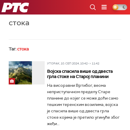
РТС
стока
Таг:
стока
УТОРАК, 10. СЕП 2024, 10:42 -> 11:42
Војска спасила више од двеста
грла стоке на Старој планини
На висоравни Вртибог, веома
неприступачном пределу Старе
планине до којег се може доћи само
тешким теренским возилима, војска
је спасила више од двеста грла
стоке којима је претило угинуће због
жеђи...