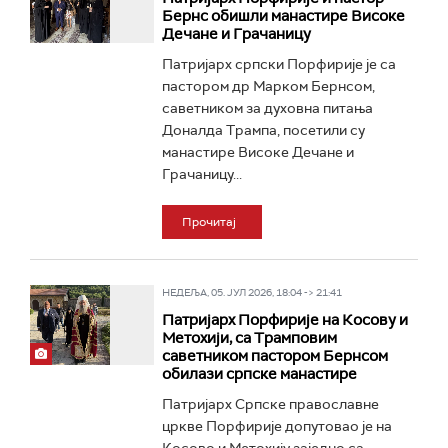
Бернс обишли манастире Високе
Дечане и Грачаницу
Патријарх српски Порфирије је са
пастором др Марком Бернсом,
саветником за духовна питања
Доналда Трампа, посетили су
манастире Високе Дечане и
Грачаницу...
Прочитај
НЕДЕЉА, 05. ЈУЛ 2026, 18:04 -> 21:41
Патријарх Порфирије на Косову и
Метохији, са Трамповим
саветником пастором Бернсом
обилази српске манастире
Патријарх Српске православне
цркве Порфирије допутовао је на