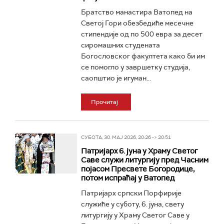
Братство манастира Ватопед на
Светој Гори обезбедиће месечне
стипендије од по 500 евра за десет
сиромашних студената
Богословског факултета како би им
се помогло у завршетку студија,
саопштио је игуман...
Прочитај
СУБОТА, 30. МАЈ 2026, 20:26 -> 20:51
Патријарх 6. јуна у Храму Светог
Саве служи литургију пред Часним
појасом Пресвете Богородице,
потом испраћај у Ватопед
Патријарх српски Порфирије
служиће у суботу, 6. јуна, свету
литургију у Храму Светог Саве у