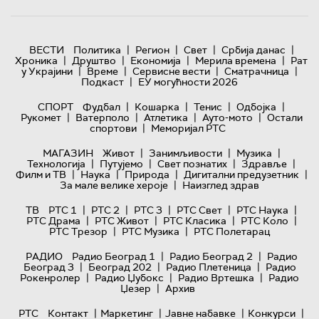
|
|
|
|
ВЕСТИ
Политика
Регион
Свет
Србија данас
|
|
|
|
Хроника
Друштво
Економија
Мерила времена
Рат
|
|
|
|
у Украјини
Време
Сервисне вести
Сматрачница
|
Подкаст
ЕУ могућности 2026
|
|
|
|
СПОРТ
Фудбал
Кошарка
Тенис
Одбојка
|
|
|
|
Рукомет
Ватерполо
Атлетика
Ауто-мото
Остали
|
спортови
Меморијал РТС
|
|
|
МАГАЗИН
Живот
Занимљивости
Музика
|
|
|
|
Технологијa
Путујемо
Свет познатих
Здравље
|
|
|
|
Филм и ТВ
Наука
Природа
Дигитални предузетник
|
За мале велике хероје
Наизглед здрав
|
|
|
|
|
ТВ
РТС 1
РТС 2
РТС 3
РТС Свет
РТС Наука
|
|
|
|
РТС Драма
РТС Живот
РТС Класика
РТС Коло
|
|
РТС Трезор
РТС Музика
РТС Полетарац
|
|
РАДИО
Радио Београд 1
Радио Београд 2
Радио
|
|
|
Београд 3
Београд 202
Радио Плетеница
Радио
|
|
|
Рокенролер
Радио Џубокс
Радио Вртешка
Радио
|
Џезер
Архив
|
|
|
|
РТС
Контакт
Маркетинг
Јавне набавке
Конкурси