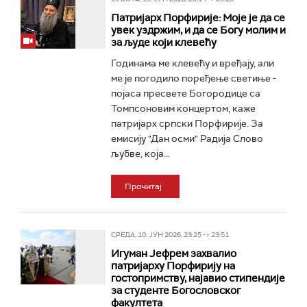
Патријарх Порфирије: Моје је да се
увек уздржим, и да се Богу молим и
за људе који клевећу
Годинама ме клевећу и вређају, али
ме је погодило поређење светиње -
појаса пресвете Богородице са
Томпсоновим концертом, каже
патријарх српски Порфирије. За
емисију "Дан осми" Радија Слово
љубве, која...
Прочитај
СРЕДА, 10. ЈУН 2026, 23:25 -> 23:51
Игуман Јефрем захвалио
патријарху Порфирију на
гостопримству, најавио стипендије
за студенте Богословског
факултета