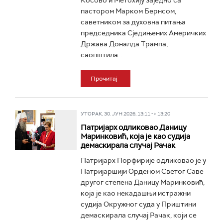
Косово и Метохију заједно са
пастором Марком Бернсом,
саветником за духовна питања
председника Сједињених Америчких
Држава Доналда Трампа,
саопштила...
Прочитај
УТОРАК, 30. ЈУН 2026, 13:11 -> 13:20
Патријарх одликовао Даницу
Маринковић, која је као судија
демаскирала случај Рачак
Патријарх Порфирије одликовао је у
Патријаршији Орденом Светог Саве
другог степена Даницу Маринковић,
која је као некадашњи истражни
судија Окружног суда у Приштини
демаскирала случај Рачак, који се