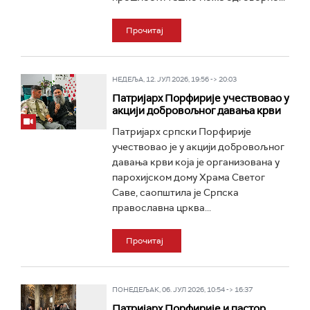
Прочитај
НЕДЕЉА, 12. ЈУЛ 2026, 19:56 -> 20:03
Патријарх Порфирије учествовао у
акцији добровољног давања крви
Патријарх српски Порфирије
учествовао је у акцији добровољног
давања крви која је организована у
парохијском дому Храма Светог
Саве, саопштила је Српска
православна црква...
Прочитај
ПОНЕДЕЉАК, 06. ЈУЛ 2026, 10:54 -> 16:37
Патријарх Порфирије и пастор