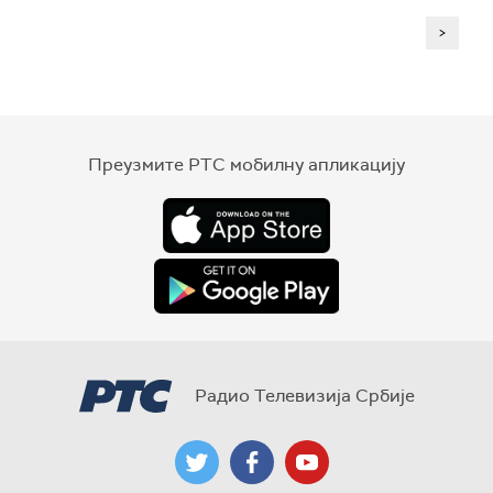
>
Преузмите РТС мобилну апликацију
Радио Телевизија Србије