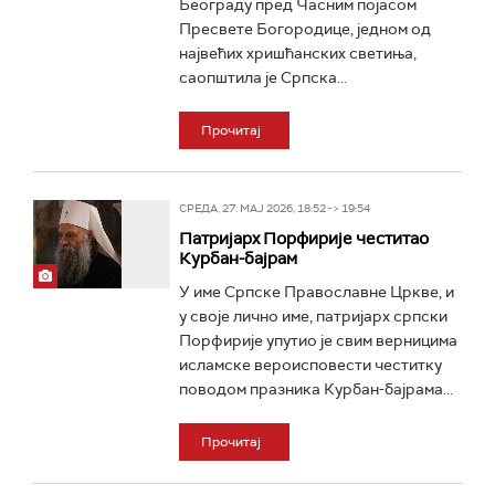
Београду пред Часним појасом
Пресвете Богородице, једном од
највећих хришћанских светиња,
саопштила је Српска...
Прочитај
СРЕДА, 27. МАЈ 2026, 18:52 -> 19:54
Патријарх Порфирије честитао
Курбан-бајрам
У име Српске Православне Цркве, и
у своје лично име, патријарх српски
Порфирије упутио је свим верницима
исламске вероисповести честитку
поводом празника Курбан-бајрама...
Прочитај