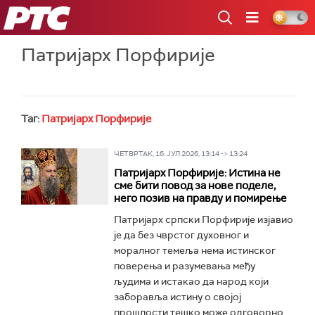
РТС
Патријарх Порфирије
Таг:
Патријарх Порфирије
ЧЕТВРТАК, 16. ЈУЛ 2026, 13:14 -> 13:24
Патријарх Порфирије: Истина не
сме бити повод за нове поделе,
него позив на правду и помирење
Патријарх српски Порфирије изјавио
је да без чврстог духовног и
моралног темеља нема истинског
поверења и разумевања међу
људима и истакао да народ који
заборавља истину о својој
прошлости тешко може одговорно...