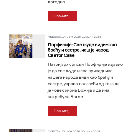
догодио...
Прочитај
НЕДЕЉА, 14. ЈУН 2026, 19:31 -> 19:55
Порфирије: Све људе видим као
браћу и сестре, наш је народ
Светог Саве
Патријарх српски Порфирије изјавио
је да све људе и све припаднике
нашега народа види као браћу и
сестре, управо полазећи од тога да
је човек икона Божија и да има
потребу за Богом...
Прочитај
СУБОТА, 13. ЈУН 2026, 20:14 -> 20:28