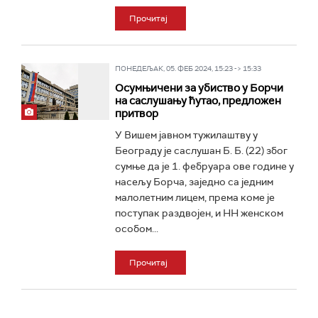
Прочитај
ПОНЕДЕЉАК, 05. ФЕБ 2024, 15:23 -> 15:33
Осумњичени за убиство у Борчи
на саслушању ћутао, предложен
притвор
У Вишем јавном тужилаштву у
Београду је саслушан Б. Б. (22) због
сумње да је 1. фебруара ове године у
насељу Борча, заједно са једним
малолетним лицем, према коме је
поступак раздвојен, и НН женском
особом...
Прочитај