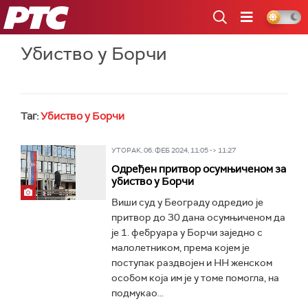
РТС
Убиство у Борчи
Таг:
Убиство у Борчи
УТОРАК, 06. ФЕБ 2024, 11:05 -> 11:27
Одређен притвор осумњиченом за
убиство у Борчи
Виши суд у Београду одредио је
притвор до 30 дана осумњиченом да
је 1. фебруара у Борчи заједно с
малолетником, према којем је
поступак раздвојен и НН женском
особом која им је у томе помогла, на
подмукао...