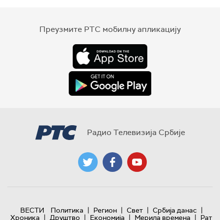
Преузмите РТС мобилну апликацију
Радио Телевизија Србије
|
|
|
|
ВЕСТИ
Политика
Регион
Свет
Србија данас
|
|
|
|
Хроника
Друштво
Економија
Мерила времена
Рат