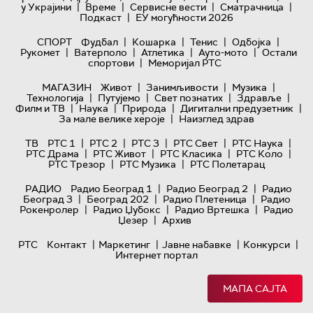
|
|
|
|
у Украјини
Време
Сервисне вести
Сматрачница
|
Подкаст
ЕУ могућности 2026
|
|
|
|
СПОРТ
Фудбал
Кошарка
Тенис
Одбојка
|
|
|
|
Рукомет
Ватерполо
Атлетика
Ауто-мото
Остали
|
спортови
Меморијал РТС
|
|
|
МАГАЗИН
Живот
Занимљивости
Музика
|
|
|
|
Технологијa
Путујемо
Свет познатих
Здравље
|
|
|
|
Филм и ТВ
Наука
Природа
Дигитални предузетник
|
За мале велике хероје
Наизглед здрав
|
|
|
|
|
ТВ
РТС 1
РТС 2
РТС 3
РТС Свет
РТС Наука
|
|
|
|
РТС Драма
РТС Живот
РТС Класика
РТС Коло
|
|
РТС Трезор
РТС Музика
РТС Полетарац
|
|
РАДИО
Радио Београд 1
Радио Београд 2
Радио
|
|
|
Београд 3
Београд 202
Радио Плетеница
Радио
|
|
|
Рокенролер
Радио Џубокс
Радио Вртешка
Радио
|
Џезер
Архив
|
|
|
|
РТС
Контакт
Маркетинг
Јавне набавке
Конкурси
Интернет портал
МАПА САЈТА