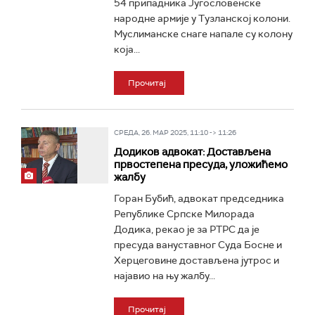
54 припадника Југословенске
народне армије у Тузланској колони.
Муслиманске снаге напале су колону
која...
Прочитај
СРЕДА, 26. МАР 2025, 11:10 -> 11:26
Додиков адвокат: Достављена
првостепена пресуда, уложићемо
жалбу
Горан Бубић, адвокат председника
Републике Српске Милорада
Додика, рекао је за РТРС да је
пресуда вануставног Суда Босне и
Херцеговине достављена јутрос и
најавио на њу жалбу...
Прочитај