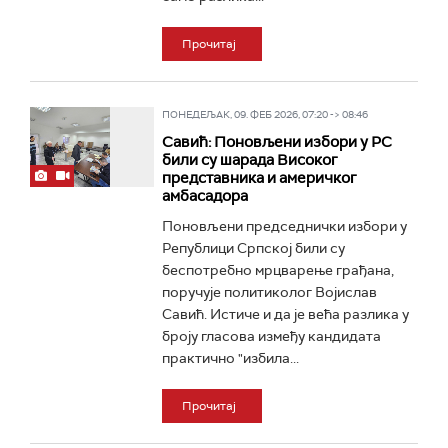
Прочитај
ПОНЕДЕЉАК, 09. ФЕБ 2026, 07:20 -> 08:46
Савић: Поновљени избори у РС
били су шарада Високог
представника и америчког
амбасадора
Поновљени председнички избори у
Републици Српској били су
беспотребно мрцварење грађана,
поручује политиколог Војислав
Савић. Истиче и да је већа разлика у
броју гласова између кандидата
практично "избила...
Прочитај