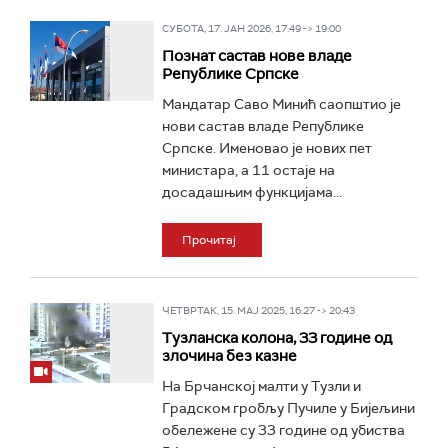
СУБОТА, 17. ЈАН 2026, 17:49 -> 19:00
Познат састав нове владе
Републике Српске
Мандатар Саво Минић саопштио је
нови састав владе Републике
Српске. Именовао је нових пет
министара, а 11 остаје на
досадашњим функцијама...
Прочитај
ЧЕТВРТАК, 15. МАЈ 2025, 16:27 -> 20:43
Тузланска колона, 33 године од
злочина без казне
На Брчанској малти у Тузли и
Градском гробљу Пучиле у Бијељини
обележене су 33 године од убиства