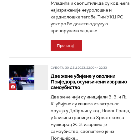
Младића и саопштили да су код њега
најизраженије неуролошке и
кардиолошке тегобе. Тим УКЦ РС
ускоро ће донети одлуку о
препорукама за даље...
Прочитај
СУБОТА, 30. ДЕЦ 2023, 22:09 -> 22:33
Две жене убијене у околини
Приједора, осумњичени извршио
самоубиство
Две жене чији су иницијали З. З. и Љ.
К. убијене су хицима из ватреног
оружја у Добрљину код Новог Града,
у близини границе са Хрватском, а
мушкарац Ж. З. извршио је
самоубиство, саопштено је из
Полицијске...