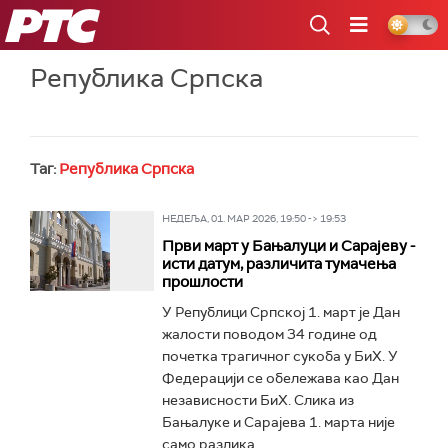
РТС
Република Српска
Таг:
Република Српска
НЕДЕЉА, 01. МАР 2026, 19:50 -> 19:53
Први март у Бањалуци и Сарајеву -
исти датум, различита тумачења
прошлости
У Републици Српској 1. март је Дан
жалости поводом 34 године од
почетка трагичног сукоба у БиХ. У
Федерацији се обележава као Дан
независности БиХ. Слика из
Бањалуке и Сарајева 1. марта није
само разлика...