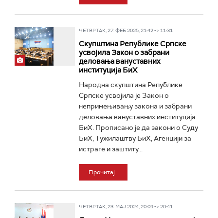
ЧЕТВРТАК, 27. ФЕБ 2025, 21:42 -> 11:31
Скупштина Републике Српске
усвојила Закон о забрани
деловања вануставних
институција БиХ
Народна скупштина Републике
Српске усвојила је Закон о
непримењивању закона и забрани
деловања вануставних институција
БиХ. Прописано је да закони о Суду
БиХ, Тужилаштву БиХ, Агенцији за
истраге и заштиту...
Прочитај
ЧЕТВРТАК, 23. МАЈ 2024, 20:09 -> 20:41