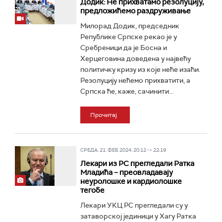
Додик: Не прихватамо резолуцију,
предложићемо раздруживање
Милорад Додик, председник
Републике Српске рекао је у
Сребреници да је Босна и
Херцеговина доведена у највећу
политичку кризу из које неће изаћи.
Резолуцију нећемо прихватити, а
Српска ће, каже, сачинити...
Прочитај
СРЕДА, 21. ФЕБ 2024, 20:12 -> 22:19
Лекари из РС прегледали Ратка
Младића – преовладавају
неуролошке и кардиолошке
тегобе
Лекари УКЦ РС прегледали су у
затаворској јединици у Хагу Ратка