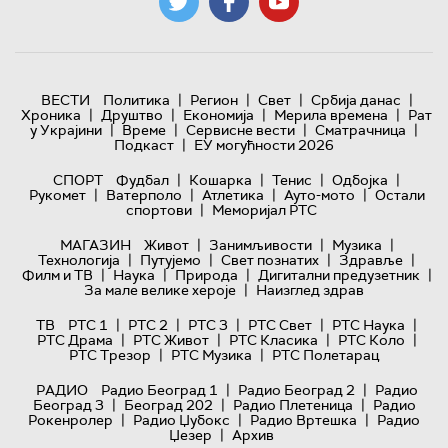
|
|
|
|
ВЕСТИ
Политика
Регион
Свет
Србија данас
|
|
|
|
Хроника
Друштво
Економија
Мерила времена
Рат
|
|
|
|
у Украјини
Време
Сервисне вести
Сматрачница
|
Подкаст
ЕУ могућности 2026
|
|
|
|
СПОРТ
Фудбал
Кошарка
Тенис
Одбојка
|
|
|
|
Рукомет
Ватерполо
Атлетика
Ауто-мото
Остали
|
спортови
Меморијал РТС
|
|
|
МАГАЗИН
Живот
Занимљивости
Музика
|
|
|
|
Технологијa
Путујемо
Свет познатих
Здравље
|
|
|
|
Филм и ТВ
Наука
Природа
Дигитални предузетник
|
За мале велике хероје
Наизглед здрав
|
|
|
|
|
ТВ
РТС 1
РТС 2
РТС 3
РТС Свет
РТС Наука
|
|
|
|
РТС Драма
РТС Живот
РТС Класика
РТС Коло
|
|
РТС Трезор
РТС Музика
РТС Полетарац
|
|
РАДИО
Радио Београд 1
Радио Београд 2
Радио
|
|
|
Београд 3
Београд 202
Радио Плетеница
Радио
|
|
|
Рокенролер
Радио Џубокс
Радио Вртешка
Радио
|
Џезер
Архив