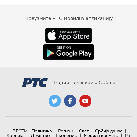
Преузмите РТС мобилну апликацију
Радио Телевизија Србије
|
|
|
|
ВЕСТИ
Политика
Регион
Свет
Србија данас
|
|
|
|
Хроника
Друштво
Економија
Мерила времена
Рат