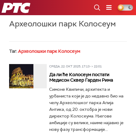
РТС
Археолошки парк Колосеум
Таг:
Археолошки парк Колосеум
СРЕДА, 22. ОКТ 2025, 17:13 -> 22:01
Да ли ће Колосеум постати
Медисон Сквер Гарден Рима
Симоне Квиличи, архитекта и
урбаниста који је до недавно био на
челу Археолошког парка Апија
Антика, од 20. октобра је нови
директор Колосеума. Његове
амбиције су велике, наиме најавио је
нову фазу трансформације...