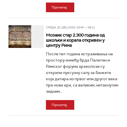
Прочитај
СРЕДА, 20. ДЕЦ 2023, 19:45 -> 08:11
Mозаик стар 2.300 година од
шкољки и корала откривен у
центру Рима
После пет година истраживања на
простору између брда Палатин и
Римског форума археолози су
открили луксузну салу за банкете
која датира из првог или другог века
пре нове ере, са великим, нетакнутим
зидним...
Прочитај