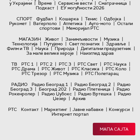
|
|
|
|
у Украјини
Време
Сервисне вести
Сматрачница
|
Подкаст
ЕУ могућности 2026
|
|
|
|
СПОРТ
Фудбал
Кошарка
Тенис
Одбојка
|
|
|
|
Рукомет
Ватерполо
Атлетика
Ауто-мото
Остали
|
спортови
Меморијал РТС
|
|
|
МАГАЗИН
Живот
Занимљивости
Музика
|
|
|
|
Технологијa
Путујемо
Свет познатих
Здравље
|
|
|
|
Филм и ТВ
Наука
Природа
Дигитални предузетник
|
За мале велике хероје
Наизглед здрав
|
|
|
|
|
ТВ
РТС 1
РТС 2
РТС 3
РТС Свет
РТС Наука
|
|
|
|
РТС Драма
РТС Живот
РТС Класика
РТС Коло
|
|
РТС Трезор
РТС Музика
РТС Полетарац
|
|
РАДИО
Радио Београд 1
Радио Београд 2
Радио
|
|
|
Београд 3
Београд 202
Радио Плетеница
Радио
|
|
|
Рокенролер
Радио Џубокс
Радио Вртешка
Радио
|
Џезер
Архив
|
|
|
|
РТС
Контакт
Маркетинг
Јавне набавке
Конкурси
Интернет портал
МАПА САЈТА