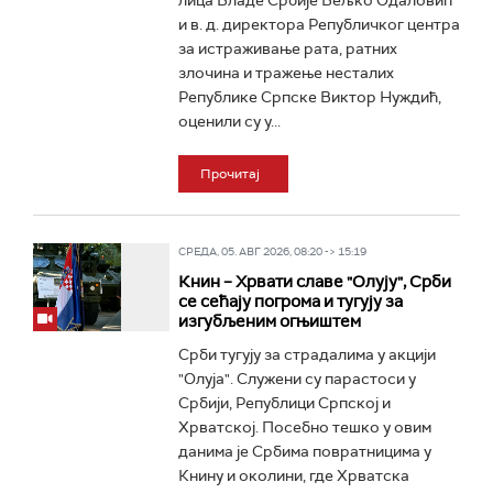
лица Владе Србије Вељко Одаловић
и в. д. директора Републичког центра
за истраживање рата, ратних
злочина и тражење несталих
Републике Српске Виктор Нуждић,
оценили су у...
Прочитај
СРЕДА, 05. АВГ 2026, 08:20 -> 15:19
Книн – Хрвати славе "Олују", Срби
се сећају погрома и тугују за
изгубљеним огњиштем
Срби тугују за страдалима у акцији
"Олуја". Служени су парастоси у
Србији, Републици Српској и
Хрватској. Посебно тешко у овим
данима је Србима повратницима у
Книну и околини, где Хрватска