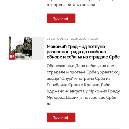
отворена питања везана...
Прочитај
СУБОТА, 01. АВГ 2026, 20:00 -> 21:09
Мркоњић Град – од потпуно
разореног града до симбола
обнове и сећања на страдале Србе
Обележавање Дана сећања на све
страдале и прогане Србе у хрватској
акцији "Олуја" и погрома Срба из
Републике Српске Крајине, биће
одржано 4. августа у Мркоњић Граду.
Милорад Додик је позвао све Србе
да...
Прочитај