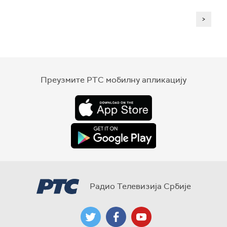
>
Преузмите РТС мобилну апликацију
Радио Телевизија Србије