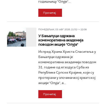
годишњицу "Олује"...
Прочитај
ПОНЕДЕЉАК, 03. АВГ 2026, 21:52 -> 22:08
У Бањалуци одржана
комеморативна академија
поводом акције "Олуја"
Испред Храма Христа Спаситеља у
Бањалуци одржана је
комеморативна академија поводом
31. године од егзодуса Срба из
Републике Српске Крајине, који су
протерани у злочиначкој хрватској
акцији "Олуја", а...
Прочитај