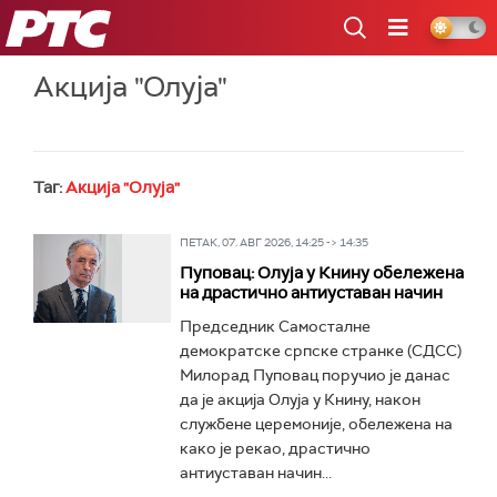
РТС
Акција "Олуја"
Таг:
Акција "Олуја"
ПЕТАК, 07. АВГ 2026, 14:25 -> 14:35
Пуповац: Олуја у Книну обележена
на драстично антиуставан начин
Председник Самосталне
демократске српске странке (СДСС)
Милорад Пуповац поручио је данас
да је акција Олуја у Книну, након
службене церемоније, обележена на
како је рекао, драстично
антиуставан начин...