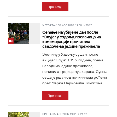
Прочитај
ЧЕТВРТАК, 06. АВГ 2026, 19:50 -> 20:25
Сећање на убијене дан после
"Олује" у Уздољу, посланица на
комеморацији прочитала
сведочење једине преживеле
Злочину у Уздољу су дан после
акције "Олуја" 1995. године, према
наводима једине преживеле,
починила тројица мушкараца. Сумња
се да је један од починилаца рођени
брат Марка Перковића Томпсона...
Прочитај
СРЕДА, 05. АВГ 2026, 19:01 -> 21:12