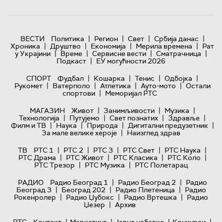
|
|
|
|
ВЕСТИ
Политика
Регион
Свет
Србија данас
|
|
|
|
Хроника
Друштво
Економија
Мерила времена
Рат
|
|
|
|
у Украјини
Време
Сервисне вести
Сматрачница
|
Подкаст
ЕУ могућности 2026
|
|
|
|
СПОРТ
Фудбал
Кошарка
Тенис
Одбојка
|
|
|
|
Рукомет
Ватерполо
Атлетика
Ауто-мото
Остали
|
спортови
Меморијал РТС
|
|
|
МАГАЗИН
Живот
Занимљивости
Музика
|
|
|
|
Технологијa
Путујемо
Свет познатих
Здравље
|
|
|
|
Филм и ТВ
Наука
Природа
Дигитални предузетник
|
За мале велике хероје
Наизглед здрав
|
|
|
|
|
ТВ
РТС 1
РТС 2
РТС 3
РТС Свет
РТС Наука
|
|
|
|
РТС Драма
РТС Живот
РТС Класика
РТС Коло
|
|
РТС Трезор
РТС Музика
РТС Полетарац
|
|
РАДИО
Радио Београд 1
Радио Београд 2
Радио
|
|
|
Београд 3
Београд 202
Радио Плетеница
Радио
|
|
|
Рокенролер
Радио Џубокс
Радио Вртешка
Радио
|
Џезер
Архив