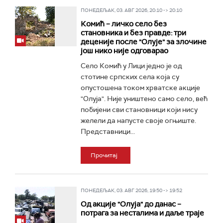
ПОНЕДЕЉАК, 03. АВГ 2026, 20:10 -> 20:10
Комић – личко село без
становника и без правде: три
деценије после "Олује" за злочинe
још нико није одговарао
Село Комић у Лици једно је од
стотине српских села која су
опустошена током хрватске акције
"Олуја". Није уништено само село, већ
побијени сви становници који нису
желели да напусте своје огњиште.
Представници...
Прочитај
ПОНЕДЕЉАК, 03. АВГ 2026, 19:50 -> 19:52
Од акције "Олуја" до данас –
потрага за несталима и даље траје