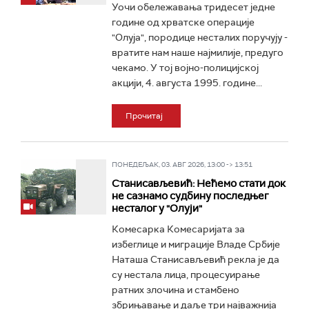
Уочи обележавања тридесет једне
године од хрватске операције
"Олуја", породице несталих поручују -
вратите нам наше најмилије, предуго
чекамо. У тој војно-полицијској
акцији, 4. августа 1995. године...
Прочитај
ПОНЕДЕЉАК, 03. АВГ 2026, 13:00 -> 13:51
Станисављевић: Нећемо стати док
не сазнамо судбину последњег
несталог у "Олуји"
Комесарка Комесаријата за
избеглице и миграције Владе Србије
Наташа Станисављевић рекла је да
су несталa лица, процесуирање
ратних злочина и стамбено
збрињавање и даље три најважнија