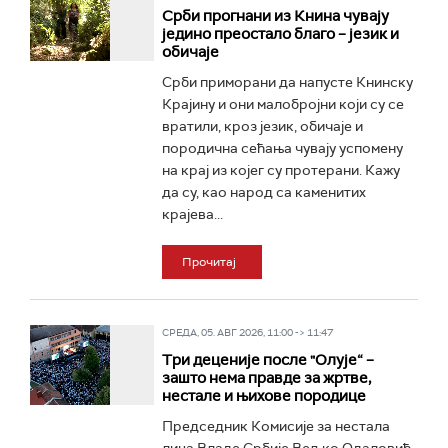
Срби прогнани из Книна чувају
једино преостало благо – језик и
обичаје
Срби приморани да напусте Книнску
Крајину и они малобројни који су се
вратили, кроз језик, обичаје и
породична сећања чувају успомену
на крај из којег су протерани. Кажу
да су, као народ са каменитих
крајева...
Прочитај
СРЕДА, 05. АВГ 2026, 11:00 -> 11:47
Три деценије после "Олује“ –
зашто нема правде за жртве,
нестале и њихове породице
Председник Комисије за нестала