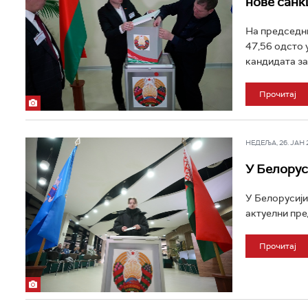
нове санк
На председни
47,56 одсто 
кандидата за 
Прочитај
НЕДЕЉА, 26. ЈАН 20
У Белорус
У Белорусији
актуелни пре
Прочитај