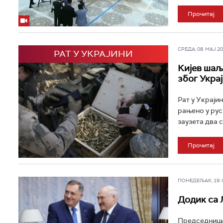
Прочитај
СРЕДА, 08. МАЈ 202
РАТ У УКРАЈИНИ
Кијев шаљ
због Укра
Рат у Украјин
рањено у рус
заузета два 
Прочитај
ПОНЕДЕЉАК, 19. ФЕ
Додик са 
Председници