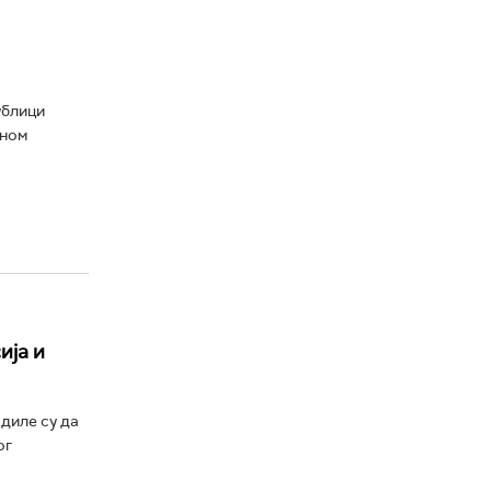
ублици
аном
ија и
диле су да
ог