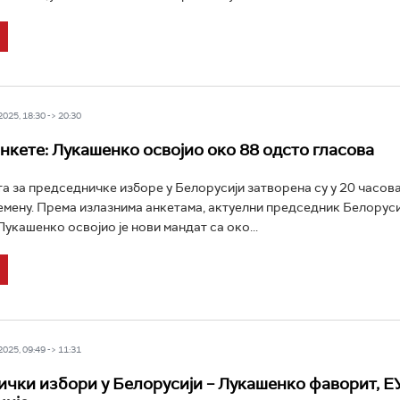
25, 18:30 -> 20:30
нкете: Лукашенко освојио око 88 одсто гласова
а за председничке изборе у Белорусији затворена су у 20 часова
мену. Према излазнима анкетама, актуелни председник Белоруси
укашенко освојио је нови мандат са око...
25, 09:49 -> 11:31
чки избори у Белорусији – Лукашенко фаворит, Е