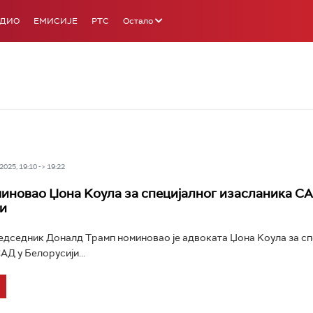
АДИО
ЕМИСИЈЕ
РТС
Остало
025, 19:10 -> 19:22
иновао Џона Kоула за специјалног изасланика СА
и
дседник Доналд Трамп номиновао је адвоката Џона Kоула за сп
АД у Белорусији...