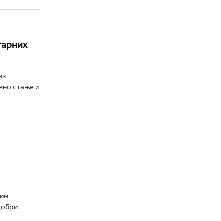
тарних
из
ено стање и
ким
добри