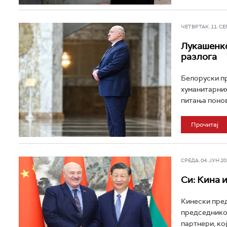
ЧЕТВРТАК, 11. СЕП 
Лукашенко
разлога
Белоруски п
хуманитарних
питања поновн
Прочитај
СРЕДА, 04. ЈУН 202
Си: Кина 
Кинески пред
председнико
партнери, ко