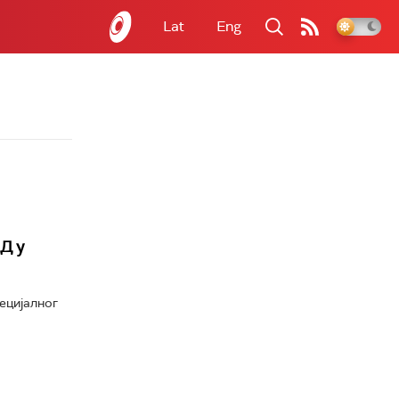
Lat
Eng
Д у
ецијалног