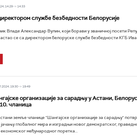
4, 14:29 -> 14:33
директором службе безбедности Белорусије
к Владе Александар Вулин, који борави у званичној посети Реп
састао се са директором белоруске службе безбедности КГБ Ив
2024, 19:30 -> 19:49
гајске организације за сарадњу у Астани, Белорус
10. чланица
Астани земље чланице "Шангајске организације за сарадњу" потвр
 јачању глобалног мира и изградњи новог демократског, праведн
 економског међународног поретка...