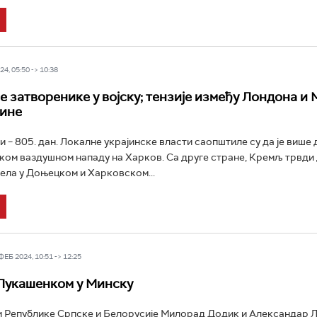
4, 05:50 -> 10:38
е затворенике у војску; тензије између Лондона и
јине
и – 805. дан. Локалне украјинске власти саопштиле су да је више 
ком ваздушном нападу на Харков. Са друге стране, Кремљ трвди 
села у Доњецком и Харковском...
Б 2024, 10:51 -> 12:25
Лукашенком у Минску
 Републике Српске и Белорусије Милорад Додик и Александар 