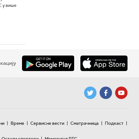
С у више
кацију
|
|
|
|
|
ни
Време
Сервисне вести
Сматрачница
Подкаст
|
Остали спортови
Меморијал РТС