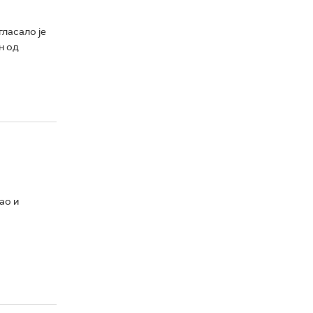
ласало је
н од
ао и