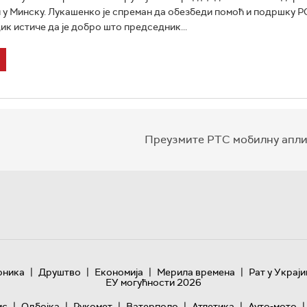
и у Минску. Лукашенко је спреман да обезбеди помоћ и подршку Р
ик истиче да је добро што председник...
Преузмите РТС мобилну апли
|
|
|
|
оника
Друштво
Економија
Мерила времена
Рат у Украји
ЕУ могућности 2026
|
|
|
|
|
|
ис
Одбојка
Рукомет
Ватерполо
Атлетика
Ауто-мото