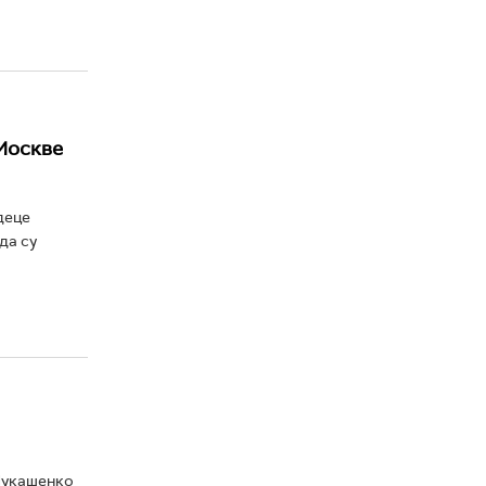
 Москве
деце
да су
Лукашенко