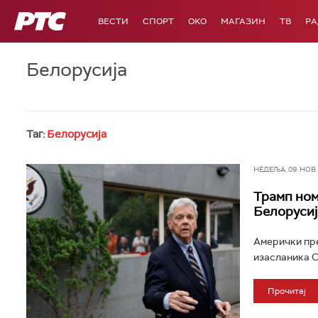
РТС
ВЕСТИ
СПОРТ
OKO
МАГАЗИН
ТВ
Р
Белорусија
Таг:
Белорусија
НЕДЕЉА, 09. НОВ 2
Трамп ном
Белорусиј
Амерички пре
изасланика С
Прочитај