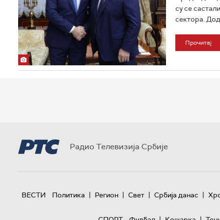
су се састал
сектора. Дод
Прочитај
Радио Телевизија Србије
|
|
|
|
ВЕСТИ
Политика
Регион
Свет
Србија данас
Хр
|
|
СПОРТ
Фудбал
Кошарка
Тен