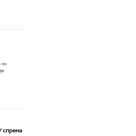
 по
је
У спрема