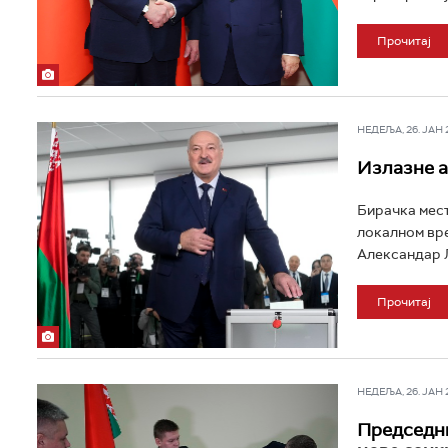
Прочитај
НЕДЕЉА, 26. ЈАН 20
Излазне а
Бирачка мест
локалном вре
Александар Л
Прочитај
НЕДЕЉА, 26. ЈАН 20
Председни