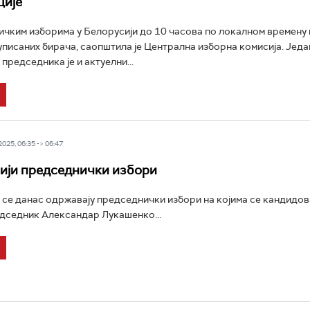
ције
чким изборима у Белорусији до 10 часова по локалном времену г
уписаних бирача, саопштила је Централна изборна комисија. Једа
председника је и актуелни...
25, 06:35 -> 06:47
ији председнички избори
 се данас одржавају председнички избори на којима се кандидов
дседник Александар Лукашенко...