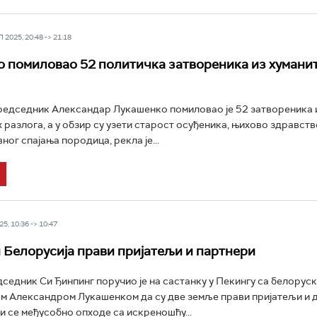
2025, 20:48 -> 21:18
 помиловао 52 политичка затвореника из хумани
редседник Александар Лукашенко помиловао је 52 затвореника 
 разлога, а у обзир су узети старост осуђеника, њихово здравств
ог спајања породица, рекла је...
5, 10:36 -> 10:47
и Белорусија прави пријатељи и партнери
седник Си Ђинпинг поручио је на састанку у Пекингу са белорус
м Александром Лукашенком да су две земље прави пријатељи и 
ји се међусобно опходе са искреношћу...