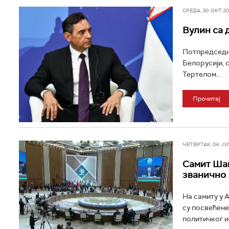
СРЕДА, 30. ОКТ 202
Вулин са 
Потпредседни
Белорусији, 
Тертелом...
Прочитај
ЧЕТВРТАК, 04. ЈУЛ 
Самит Шан
званично 
На самиту у 
су посвећене
политичког и