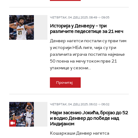
ЧЕТВРТАК, 04. ДЕЦ 2025, 08:49 -> 09:05
Историја у Денверу – три
различите педесетице за 21 меч
Денвер нагетси постали су први тим
у историји НБА лиге, чија су три
различита играча постигла најмање
50 поена на мечу током прве 21
утакмице у сезони...
Прочитај
ЧЕТВРТАК, 04. ДЕЦ 2025, 06:02 -> 06:02
Мари засенио Јокића, бројао до 52
и водио Денвер до победе над
Индијаном
Кошаркаши Денвер нагетса