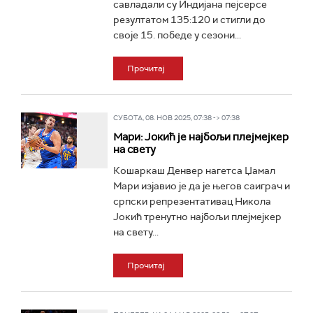
савладали су Индијана пејсерсе
резултатом 135:120 и стигли до
своје 15. победе у сезони...
Прочитај
СУБОТА, 08. НОВ 2025, 07:38 -> 07:38
Мари: Јокић је најбољи плејмејкер
на свету
Кошаркаш Денвер нагетса Џамал
Мари изјавио је да је његов саиграч и
српски репрезентативац Никола
Јокић тренутно најбољи плејмејкер
на свету...
Прочитај