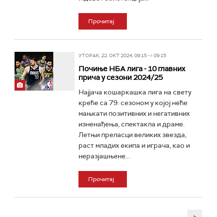
Прочитај
УТОРАК, 22. ОКТ 2024, 09:15 -> 09:15
Почиње НБА лига - 10 главних
прича у сезони 2024/25
Најјача кошаркашка лига на свету
креће са 79. сезоном у којој неће
мањкати позитивних и негативних
изненађења, спектакла и драме.
Летњи преласци великих звезда,
раст младих екипа и играча, као и
неразјашњене...
Прочитај
>