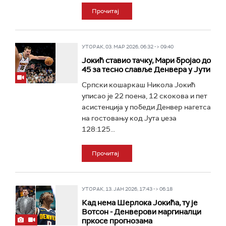
Прочитај
УТОРАК, 03. МАР 2026, 06:32 -> 09:40
Јокић ставио тачку, Мари бројао до
45 за тесно славље Денвера у Јути
Српски кошаркаш Никола Јокић
уписао је 22 поена, 12 скокова и пет
асистенција у победи Денвер нагетса
на гостовању код Јута џеза
128:125...
Прочитај
УТОРАК, 13. ЈАН 2026, 17:43 -> 06:18
Кад нема Шерлока Јокића, ту је
Вотсон - Денверови маргиналци
пркосе прогнозама