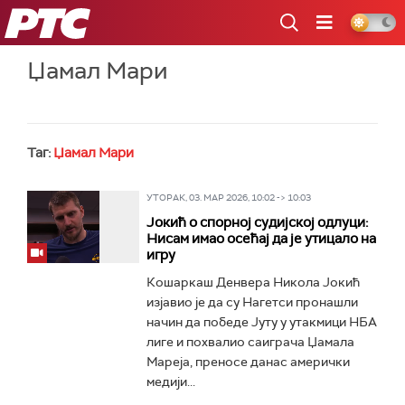
РТС
Џамал Мари
Таг:
Џамал Мари
УТОРАК, 03. МАР 2026, 10:02 -> 10:03
Јокић о спорној судијској одлуци:
Нисам имао осећај да је утицало на
игру
Кошаркаш Денвера Никола Јокић
изјавио је да су Нагетси пронашли
начин да победе Јуту у утакмици НБА
лиге и похвалио саиграча Џамала
Мареја, преносе данас амерички
медији...