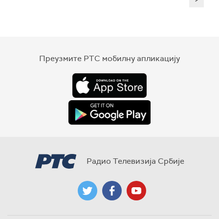
Преузмите РТС мобилну апликацију
Радио Телевизија Србије