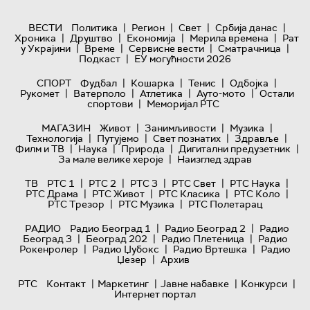
|
|
|
|
ВЕСТИ
Политика
Регион
Свет
Србија данас
|
|
|
|
Хроника
Друштво
Економија
Мерила времена
Рат
|
|
|
|
у Украјини
Време
Сервисне вести
Сматрачница
|
Подкаст
ЕУ могућности 2026
|
|
|
|
СПОРТ
Фудбал
Кошарка
Тенис
Одбојка
|
|
|
|
Рукомет
Ватерполо
Атлетика
Ауто-мото
Остали
|
спортови
Меморијал РТС
|
|
|
МАГАЗИН
Живот
Занимљивости
Музика
|
|
|
|
Технологијa
Путујемо
Свет познатих
Здравље
|
|
|
|
Филм и ТВ
Наука
Природа
Дигитални предузетник
|
За мале велике хероје
Наизглед здрав
|
|
|
|
|
ТВ
РТС 1
РТС 2
РТС 3
РТС Свет
РТС Наука
|
|
|
|
РТС Драма
РТС Живот
РТС Класика
РТС Коло
|
|
РТС Трезор
РТС Музика
РТС Полетарац
|
|
РАДИО
Радио Београд 1
Радио Београд 2
Радио
|
|
|
Београд 3
Београд 202
Радио Плетеница
Радио
|
|
|
Рокенролер
Радио Џубокс
Радио Вртешка
Радио
|
Џезер
Архив
|
|
|
|
РТС
Контакт
Маркетинг
Јавне набавке
Конкурси
Интернет портал