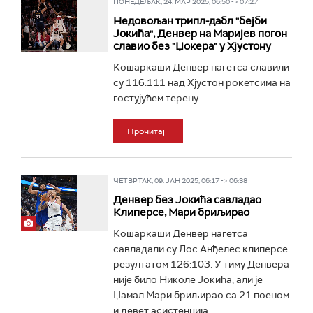
ПОНЕДЕЉАК, 24. МАР 2025, 06:50 -> 07:27
Недовољан трипл-дабл "бејби
Јокића", Денвер на Маријев погон
славио без "Џокера" у Хјустону
Кошаркаши Денвер нагетса славили
су 116:111 над Хјустон рокетсима на
гостујућем терену...
Прочитај
ЧЕТВРТАК, 09. ЈАН 2025, 06:17 -> 06:38
Денвер без Јокића савладао
Клиперсе, Мари бриљирао
Кошаркаши Денвер нагетса
савладали су Лос Анђелес клиперсе
резултатом 126:103. У тиму Денвера
није било Николе Јокића, али је
Џамал Мари бриљирао са 21 поеном
и девет асистенција...