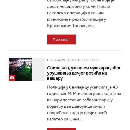
саобраћајну несрећу после које је
десет месеци био у коми. После
неколико операција у нашим
клиникама и рехабилитације у
Крапинским Топлицама...
Прочитај
НЕДЕЉА, 28. ЈУЛ 2024, 11:17 -> 12:47
Свилајнац, ухапшен мушкарац због
урушавања дечјег возића на
вашару
Полиција у Свилајнцу ухапсила је 43-
годишњег М. М. из Београда који је на
вашару поставио забавни парк, у
којем су две девојчице синоћ
повређене када је дечји возић
излетео са шина...