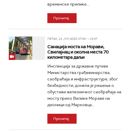
временске прилике...
Прочитај
ПЕТАК, 13. ЈУН 2025, 07:00 -> 15:47
Санација моста на Морави,
Свилајнац и околна места 70
километара даљи
Инспекција за државне путеве
Министарства грађевинарства,
саобраћаја и инфраструктуре, због
безбедности, донела је решење о
обустави железничког саобраћаја на
мосту преко Велике Мораве на
деоници од Марковца...
Прочитај