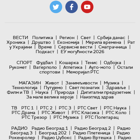
|
|
|
|
ВЕСТИ
Политика
Регион
Свет
Србија данас
|
|
|
|
Хроника
Друштво
Економија
Мерила времена
Рат
|
|
|
|
у Украјини
Време
Сервисне вести
Сматрачница
|
Подкаст
ЕУ могућности 2026
|
|
|
|
СПОРТ
Фудбал
Кошарка
Тенис
Одбојка
|
|
|
|
Рукомет
Ватерполо
Атлетика
Ауто-мото
Остали
|
спортови
Меморијал РТС
|
|
|
МАГАЗИН
Живот
Занимљивости
Музика
|
|
|
|
Технологијa
Путујемо
Свет познатих
Здравље
|
|
|
|
Филм и ТВ
Наука
Природа
Дигитални предузетник
|
За мале велике хероје
Наизглед здрав
|
|
|
|
|
ТВ
РТС 1
РТС 2
РТС 3
РТС Свет
РТС Наука
|
|
|
|
РТС Драма
РТС Живот
РТС Класика
РТС Коло
|
|
РТС Трезор
РТС Музика
РТС Полетарац
|
|
РАДИО
Радио Београд 1
Радио Београд 2
Радио
|
|
|
Београд 3
Београд 202
Радио Плетеница
Радио
|
|
|
Рокенролер
Радио Џубокс
Радио Вртешка
Радио