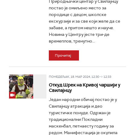
Природњачки центар у Свилајнцу
постао је омиљено место за
породице с децом, школске
екскурзије и за све који желе да се
забаве, а притом нешто и науче.
Новина у Центру јесте три-де
времеплов, тренутно...
Прочитај
ПОНЕДЕЉАК, 18. МАР 2024, 12:30 -> 12:33
Откуд Шрек на Кривој чаршији у
Свилајнцу
Један народни обичај постао је у
Свилајнцу атракција и део
туристичке понуде. Одржан је
традиционални Покладни
маскенбал, петнаесту годину за
редом. Манифестација је окупила