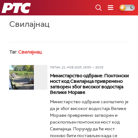
РТС
Свилајнац
Таг:
Свилајнац
ПЕТАК, 21. НОВ 2025, 19:55 -> 20:03
Министарство одбране: Понтонски
мост код Свилајнца привремено
затворен због високог водостаја
Велике Мораве
Министарство одбране саопштило је
да је због високог водостаја Велике
Мораве привремено затворен и
расклопљен понтонски мост код
Свилајнца. Поручују да ће мост
поново бити постављен када се