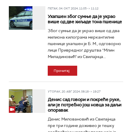
ПЕТАК, 04. ОКТ 2024, 11:05 -> 11:12
Ухапшен због сумње да је украо
више од две хиљаде тона пшенице
Због сумње да је украо више од два
милиона килограма меркантилне
пшенице ухапшен је Б. М., одговорно
лице Привредног друштва "Млин
Миладиновић“ из Свилајнца...
Прочитај
УТОРАК, 20. АВГ 2024, 08:18 -> 19:27
Денис сад говори и покреће руке,
али је потребно још новца за даљи
опоравак
Денис Миловановић из Свилајнца
пре три године доживео је тешку