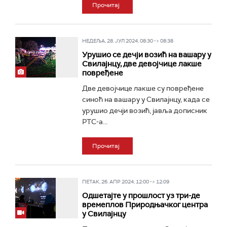
Прочитај
НЕДЕЉА, 28. ЈУЛ 2024, 08:30 -> 08:38
Урушио се дечји возић на вашару у
Свилајнцу, две девојчице лакше
повређене
Две девојчице лакше су повређене
синоћ на вашару у Свилајнцу, када се
урушио дечји возић, јавља дописник
РТС-а...
Прочитај
ПЕТАК, 26. АПР 2024, 12:00 -> 12:09
Одшетајте у прошлост уз три-де
времеплов Природњачког центра
у Свилајнцу