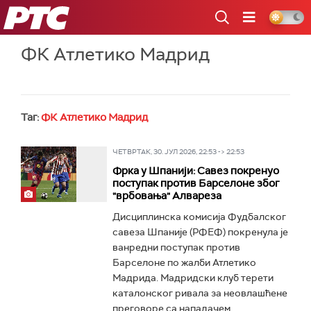
РТС
ФК Атлетико Мадрид
Таг:
ФК Атлетико Мадрид
ЧЕТВРТАК, 30. ЈУЛ 2026, 22:53 -> 22:53
Фрка у Шпанији: Савез покренуо
поступак против Барселоне због
"врбовања" Алвареза
Дисциплинска комисија Фудбалског
савеза Шпаније (РФЕФ) покренула је
ванредни поступак против
Барселоне по жалби Атлетико
Мадрида. Мадридски клуб терети
каталонског ривала за неовлашћене
преговоре са нападачем...