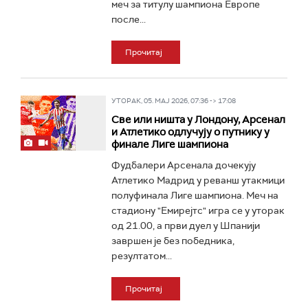
меч за титулу шампиона Европе
после...
Прочитај
УТОРАК, 05. МАЈ 2026, 07:36 -> 17:08
Све или ништа у Лондону, Арсенал
и Атлетико одлучују о путнику у
финале Лиге шампиона
Фудбалери Арсенала дочекују
Атлетико Мадрид у реванш утакмици
полуфинала Лиге шампиона. Меч на
стадиону "Емирејтс" игра се у уторак
од 21.00, а први дуел у Шпанији
завршен је без победника,
резултатом...
Прочитај