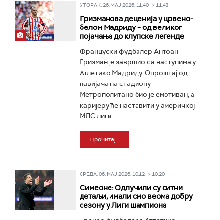
УТОРАК, 26. МАЈ 2026, 11:40 -> 11:48
Гризманова деценија у црвено-
белом Мадриду – од великог
појачања до клупске легенде
Француски фудбалер Антоан
Гризман је завршио са наступима у
Атлетико Мадриду. Опроштај од
навијача на стадиону
Метрополитано био је емотиван, а
каријеру ће наставити у америчкој
МЛС лиги...
Прочитај
СРЕДА, 06. МАЈ 2026, 10:12 -> 10:20
Симеоне: Одлучили су ситни
детаљи, имали смо веома добру
сезону у Лиги шампиона