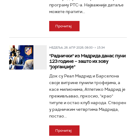
програму РТС-а. Најважније детаље
можете пратити...
Прочитај
НЕДЕЉА, 26. АПР 2026, 08:00 -> 15:34
"Раднички" из Мадрида данас пуни
123 године – зашто их зову
"јорганџије"
Док су Реал Мадрид и Барселона
своје витрине пунили трофејима, а
касе милионима, Атлетико Мадрид је
преживљавао, пркосио, "крао"
титуле и остао клуб народа. Створен
у радничким четвртима Мадрида,
постао...
Прочитај