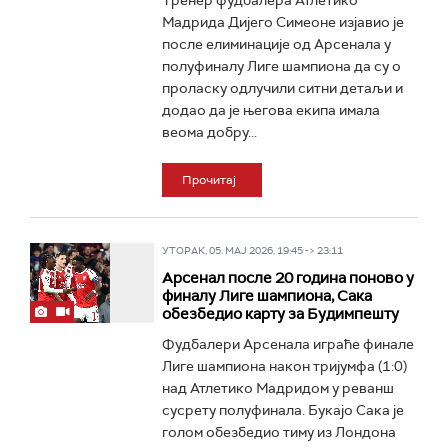
Тренер фудбалера Атлетико
Мадрида Дијего Симеоне изјавио је
после елиминације од Арсенала у
полуфиналу Лиге шампиона да су о
проласку одлучили ситни детаљи и
додао да је његова екипа имала
веома добру...
Прочитај
УТОРАК, 05. МАЈ 2026, 19:45 -> 23:11
Арсенал после 20 година поново у
финалу Лиге шампиона, Сака
обезбедио карту за Будимпешту
Фудбалери Арсенала играће финале
Лиге шампиона након тријумфа (1:0)
над Атлетико Мадридом у реванш
сусрету полуфинала. Букајо Сака је
голом обезбедио тиму из Лондона