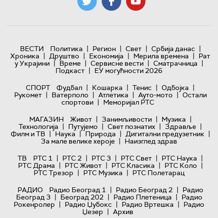
|
|
|
|
ВЕСТИ
Политика
Регион
Свет
Србија данас
|
|
|
|
Хроника
Друштво
Економија
Мерила времена
Рат
|
|
|
|
у Украјини
Време
Сервисне вести
Сматрачница
|
Подкаст
ЕУ могућности 2026
|
|
|
|
СПОРТ
Фудбал
Кошарка
Тенис
Одбојка
|
|
|
|
Рукомет
Ватерполо
Атлетика
Ауто-мото
Остали
|
спортови
Меморијал РТС
|
|
|
МАГАЗИН
Живот
Занимљивости
Музика
|
|
|
|
Технологијa
Путујемо
Свет познатих
Здравље
|
|
|
|
Филм и ТВ
Наука
Природа
Дигитални предузетник
|
За мале велике хероје
Наизглед здрав
|
|
|
|
|
ТВ
РТС 1
РТС 2
РТС 3
РТС Свет
РТС Наука
|
|
|
|
РТС Драма
РТС Живот
РТС Класика
РТС Коло
|
|
РТС Трезор
РТС Музика
РТС Полетарац
|
|
РАДИО
Радио Београд 1
Радио Београд 2
Радио
|
|
|
Београд 3
Београд 202
Радио Плетеница
Радио
|
|
|
Рокенролер
Радио Џубокс
Радио Вртешка
Радио
|
Џезер
Архив