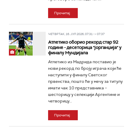
Прочитај
ЧЕТВРТАК, 16. ЈУЛ 2026, 07:31 -> 07:37
Атлетико оборио рекорд стар 92
године - десеторица "јорганџија" у
финалу Мундијала
Атлетико из Мадрида поставио је
нови рекорд по броју играча који ће
наступити у финалу Светског
првенства, пошто ће у мечу за титулу
имати чак 10 представника –
шесторицу у селекцији Аргентине и
четворицу...
Прочитај