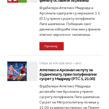
финалу оставили за реванш
Фудбалери Атлетико Мадрида и
Арсенала одиграли су нерешено 1:1
(0:1) у првом сусрету полуфинала
Лиге шампиона. Победник овог
двомеча избориће пласман у финале
елитног европског такмичења...
Прочитај
СРЕДА, 29. АПР 2026, 08:02 -> 08:31
Атлетико и Арсенал на путу за
Будимпешту, први полуфинални
сусрет у Мадриду (РТС 1, 21.00)
Фудбалери Атлетико Мадрида
дочекаће тим Арсенала у првом
сусрету полуфинала Лиге шампиона.
Сусрет на Метрополитану почиње у
21.00 уз директан пренос на Првом