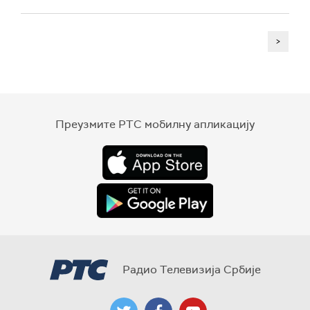
>
Преузмите РТС мобилну апликацију
Радио Телевизија Србије