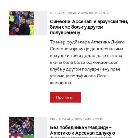
ЧЕТВРТАК, 30. АПР 2026, 09:50 -> 09:57
Симеоне: Арсенал је врхунски тим,
били смо бољи у другом
полувремену
Тренер фудбалера Атлетика Дијего
Симеоне изјавио је да Арсенал има
врхунски тим и додао да је његова
екипа била боља од лондонског
клуба у другом полувремену прве
утакмице полуфинала Лиге
шампиона...
Прочитај
СРЕДА, 29. АПР 2026, 19:45 -> 23:10
Без победника у Мадриду –
Атлетико и Арсенал одлуку о