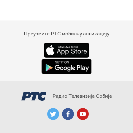
Преузмите РТС мобилну апликацију
Радио Телевизија Србије