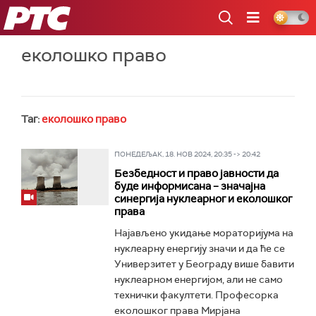
РТС
еколошко право
Таг:
еколошко право
ПОНЕДЕЉАК, 18. НОВ 2024, 20:35 -> 20:42
Безбедност и право јавности да
буде информисана – значајна
синергија нуклеарног и еколошког
права
Најављено укидање мораторијума на
нуклеарну енергију значи и да ће се
Универзитет у Београду више бавити
нуклеарном енергијом, али не само
технички факултети. Професорка
еколошког права Мирјана