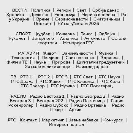
|
|
|
|
ВЕСТИ
Политика
Регион
Свет
Србија данас
|
|
|
|
Хроника
Друштво
Економија
Мерила времена
Рат
|
|
|
|
у Украјини
Време
Сервисне вести
Сматрачница
|
Подкаст
ЕУ могућности 2026
|
|
|
|
СПОРТ
Фудбал
Кошарка
Тенис
Одбојка
|
|
|
|
Рукомет
Ватерполо
Атлетика
Ауто-мото
Остали
|
спортови
Меморијал РТС
|
|
|
МАГАЗИН
Живот
Занимљивости
Музика
|
|
|
|
Технологијa
Путујемо
Свет познатих
Здравље
|
|
|
|
Филм и ТВ
Наука
Природа
Дигитални предузетник
|
За мале велике хероје
Наизглед здрав
|
|
|
|
|
ТВ
РТС 1
РТС 2
РТС 3
РТС Свет
РТС Наука
|
|
|
|
РТС Драма
РТС Живот
РТС Класика
РТС Коло
|
|
РТС Трезор
РТС Музика
РТС Полетарац
|
|
РАДИО
Радио Београд 1
Радио Београд 2
Радио
|
|
|
Београд 3
Београд 202
Радио Плетеница
Радио
|
|
|
Рокенролер
Радио Џубокс
Радио Вртешка
Радио
|
Џезер
Архив
|
|
|
|
РТС
Контакт
Маркетинг
Јавне набавке
Конкурси
Интернет портал