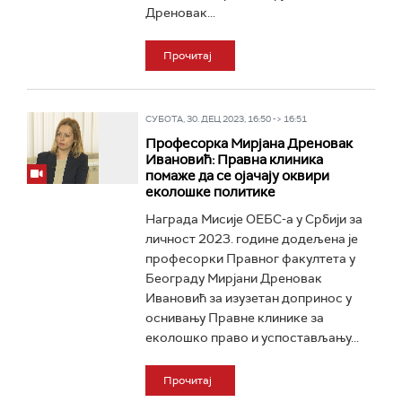
Дреновак...
Прочитај
СУБОТА, 30. ДЕЦ 2023, 16:50 -> 16:51
Професорка Мирјана Дреновак
Ивановић: Правна клиника
помаже да се ојачају оквири
еколошке политике
Награда Мисије ОЕБС-а у Србији за
личност 2023. године додељена је
професорки Правног факултета у
Београду Мирјани Дреновак
Ивановић за изузетан допринос у
оснивању Правне клинике за
еколошко право и успостављању...
Прочитај