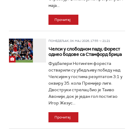
маја...
Прочитај
ПОНЕДЕЉАК, 04. МАЈ 2026, 17:55 -> 21:21
Челси у слободном паду, Форест
однео бодове са Стамфорд бриџа
Фудбалери Нотингем фореста
остварили су убедљиву победу над
Челсијем у гостима резултатом 3:1 у
оквиру 35. кола Премијер лиге.
Двоструки стрелац био је Таиво
Авонији, док је један гол постигао
Игор Жезус...
Прочитај