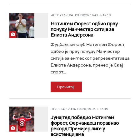
ЧЕТВРТАК, 04. ЈУН 2026, 16:41 -> 17:10
Нотингем Форест одбио прву
понуду Манчестер ситија за
Елиота Андерсона
Фудбалски клуб Нотингем Форест
одбио је прву понуду Манчестер
ситија за енглеског репрезентативца
Елиота Андерсона, пренео је Скај
спорт...
Прочитај
НЕДЕЉА, 17. МАЈ 2026, 15:36 -> 15:45
Јунајтед победио Нотингем
форест, Фернандеш поравнао
рекорд Премијер лиге у
асистенцијама