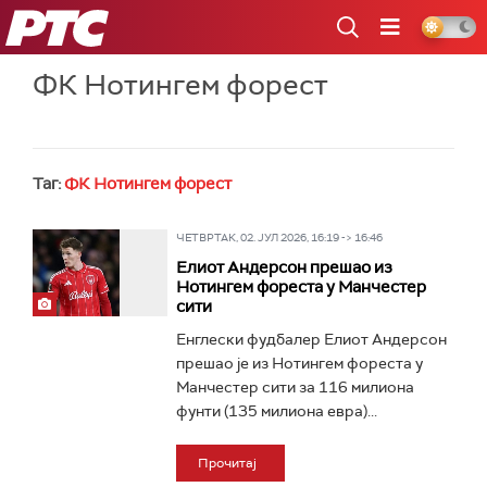
РТС
ФК Нотингем форест
Таг:
ФК Нотингем форест
ЧЕТВРТАК, 02. ЈУЛ 2026, 16:19 -> 16:46
Елиот Андерсон прешао из
Нотингем фореста у Манчестер
сити
Енглески фудбалер Елиот Андерсон
прешао је из Нотингем фореста у
Манчестер сити за 116 милиона
фунти (135 милиона евра)...
Прочитај