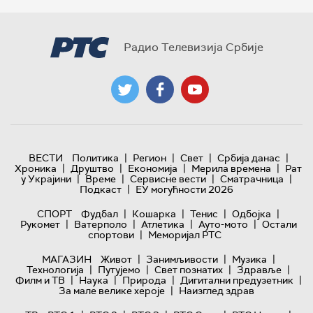
Радио Телевизија Србије
|
|
|
|
ВЕСТИ
Политика
Регион
Свет
Србија данас
|
|
|
|
Хроника
Друштво
Економија
Мерила времена
Рат
|
|
|
|
у Украјини
Време
Сервисне вести
Сматрачница
|
Подкаст
ЕУ могућности 2026
|
|
|
|
СПОРТ
Фудбал
Кошарка
Тенис
Одбојка
|
|
|
|
Рукомет
Ватерполо
Атлетика
Ауто-мото
Остали
|
спортови
Меморијал РТС
|
|
|
МАГАЗИН
Живот
Занимљивости
Музика
|
|
|
|
Технологијa
Путујемо
Свет познатих
Здравље
|
|
|
|
Филм и ТВ
Наука
Природа
Дигитални предузетник
|
За мале велике хероје
Наизглед здрав