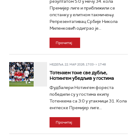
резултатом 5:0 у мечу 34. кола
Премијер лиге и приближили се
опстанку у елитном такмичењу.
Репрезентативац Србије Никола
Миленковић одиграо је...
Прочитај
НЕДЕЉА, 22. МАР 2026, 17:03 -> 17:48
Тотенхем тоне све дубље,
Нотингем убедљив у гостима
Фудбалери Нотингем фореста
победили су у гостима екипу
Тотенхема са 3:0 у утакмици 31. Кола
енглеске Премијер лиге...
Прочитај