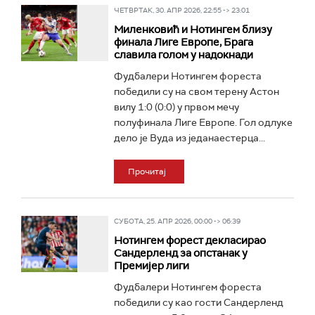
ЧЕТВРТАК, 30. АПР 2026, 22:55 -> 23:01
Миленковић и Нотингем близу
финала Лиге Европе, Брага
славила голом у надокнади
Фудбалери Нотингем фореста
победили су на свом терену Астон
вилу 1:0 (0:0) у првом мечу
полуфинала Лиге Европе. Гол одлуке
дело је Вуда из једанаестерца...
Прочитај
СУБОТА, 25. АПР 2026, 00:00 -> 06:39
Нотингем форест декласирао
Сандерленд за опстанак у
Премијер лиги
Фудбалери Нотингем фореста
победили су као гости Сандерленд