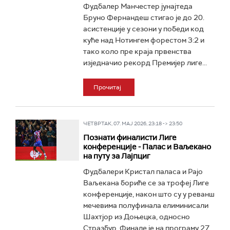
Фудбалер Манчестер јунајтеда
Бруно Фернандеш стигао је до 20.
асистенције у сезони у победи код
куће над Нотингем форестом 3:2 и
тако коло пре краја првенства
изједначио рекорд Премијер лиге...
Прочитај
ЧЕТВРТАК, 07. МАЈ 2026, 23:18 -> 23:50
Познати финалисти Лиге
конференције - Палас и Ваљекано
на путу за Лајпциг
Фудбалери Кристал паласа и Рајо
Ваљекана бориће се за трофеј Лиге
конференције, након што су у реванш
мечевима полуфинала елиминисали
Шахтјор из Доњецка, односно
Стразбур. Финале је на програму 27.