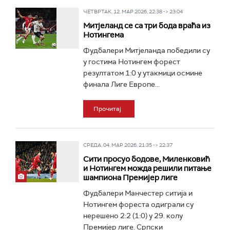
ЧЕТВРТАК, 12. МАР 2026, 22:38 -> 23:04
Митјеланд се са три бода враћа из
Нотингема
Фудбалери Митјеланда победили су
у гостима Нотингем форест
резултатом 1:0 у утакмици осмине
финала Лиге Европе...
Прочитај
СРЕДА, 04. МАР 2026, 21:35 -> 22:37
Сити просуо бодове, Миленковић
и Нотингем можда решили питање
шампиона Премијер лиге
Фудбалери Манчестер ситија и
Нотингем фореста одиграли су
нерешено 2:2 (1:0) у 29. колу
Премијер лиге. Српски