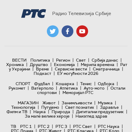
Радио Телевизија Србије
|
|
|
|
ВЕСТИ
Политика
Регион
Свет
Србија данас
|
|
|
|
Хроника
Друштво
Економија
Мерила времена
Рат
|
|
|
|
у Украјини
Време
Сервисне вести
Сматрачница
|
Подкаст
ЕУ могућности 2026
|
|
|
|
СПОРТ
Фудбал
Кошарка
Тенис
Одбојка
|
|
|
|
Рукомет
Ватерполо
Атлетика
Ауто-мото
Остали
|
спортови
Меморијал РТС
|
|
|
МАГАЗИН
Живот
Занимљивости
Музика
|
|
|
|
Технологијa
Путујемо
Свет познатих
Здравље
|
|
|
|
Филм и ТВ
Наука
Природа
Дигитални предузетник
|
За мале велике хероје
Наизглед здрав
|
|
|
|
|
ТВ
РТС 1
РТС 2
РТС 3
РТС Свет
РТС Наука
|
|
|
|
РТС Драма
РТС Живот
РТС Класика
РТС Коло