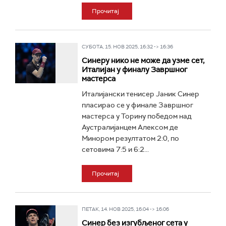
Прочитај
СУБОТА, 15. НОВ 2025, 16:32 -> 16:36
Синеру нико не може да узме сет,
Италијан у финалу Завршног
мастерса
Италијански тенисер Јаник Синер
пласирао се у финале Завршног
мастерса у Торину победом над
Аустралијанцем Алексом де
Минором резултатом 2:0, по
сетовима 7:5 и 6:2...
Прочитај
ПЕТАК, 14. НОВ 2025, 16:04 -> 16:06
Синер без изгубљеног сета у