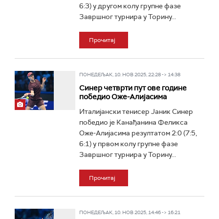
6:3) у другом колу групне фазе
Завршног турнира у Торину...
Прочитај
ПОНЕДЕЉАК, 10. НОВ 2025, 22:28 -> 14:38
Синер четврти пут ове године
победио Оже-Алијасима
Италијански тенисер Јаник Синер
победио је Канађанина Феликса
Оже-Алијасима резултатом 2:0 (7:5,
6:1) у првом колу групне фазе
Завршног турнира у Торину...
Прочитај
ПОНЕДЕЉАК, 10. НОВ 2025, 14:46 -> 16:21