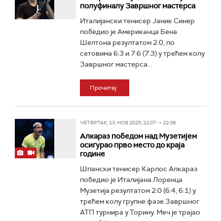
полуфиналу Завршног мастерса
Италијански тенисер Јаник Синер
победио је Американца Бена
Шелтона резултатом 2:0, по
сетовима 6:3 и 7:6 (7:3) у трећем колу
Завршног мастерса...
Прочитај
ЧЕТВРТАК, 13. НОВ 2025, 22:07 -> 22:38
Алкараз победом над Музетијем
осигурао прво место до краја
године
Шпански тенисер Карлос Алкараз
победио је Италијана Лоренца
Музетија резултатом 2:0 (6:4, 6:1) у
трећем колу групне фазе Завршног
АТП турнира у Торину. Меч је трајао