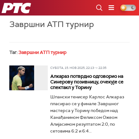
РТС
Завршни АТП турнир
Таг:
Завршни АТП турнир
СУБОТА, 15. НОВ 2025, 22:13 -> 22:35
Алкараз потврдно одговорио на
Синерову позивницу, очекује се
спектакл у Торину
Шпански тенисер Карлос Алкараз
пласирао се у финале Завршног
мастерса у Торину победом над
Канађанином Феликсом Ожеом
Алијасимом резултатом 2:0, по
сетовима 6:2 и 6:4...