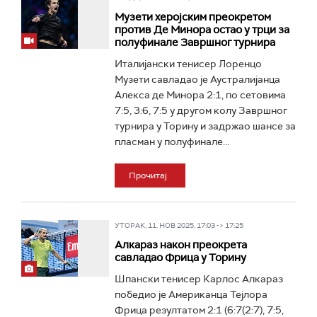
Музети херојским преокретом
против Де Минора остао у трци за
полуфинале Завршног турнира
Италијански тенисер Лоренцо
Музети савладао је Аустралијанца
Алекса де Минора 2:1, по сетовима
7:5, 3:6, 7:5 у другом колу Завршног
турнира у Торину и задржао шансе за
пласман у полуфинале...
Прочитај
УТОРАК, 11. НОВ 2025, 17:03 -> 17:25
Алкараз након преокрета
савладао Фрица у Торину
Шпански тенисер Карлос Алкараз
победио је Американца Тејлора
Фрица резултатом 2:1 (6:7(2:7), 7:5,