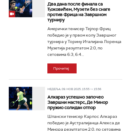
Два дана после финала са
Ђоковићем, Музети без снаге
против Фрица на Завршном
турниру
Амерички тенисер Тејлор Фриц
победио је у првом колу Завршног
турнира у Торину Италијана Лоренца
Музетија резултатом 2:0, по
сетовима 6:3, 6:4...
Прочитај
НЕДЕЉА, 09. НОВ 2025, 15:55 -> 15:56
Алкараз успешно започео
Завршни мастерс, Де Минор
пружио солидан отпор
Шпански тенисер Карлос Алкараз
победио је Аустралијанца Алекса де
Минора резултатом 2:0, по сетовима