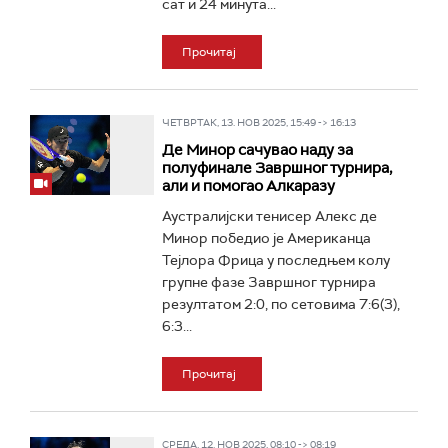
сат и 24 минута...
Прочитај
ЧЕТВРТАК, 13. НОВ 2025, 15:49 -> 16:13
Де Минор сачувао наду за
полуфинале Завршног турнира,
али и помогао Алкаразу
Аустралијски тенисер Алекс де
Минор победио је Американца
Тејлора Фрица у последњем колу
групне фазе Завршног турнира
резултатом 2:0, по сетовима 7:6(3),
6:3...
Прочитај
СРЕДА, 12. НОВ 2025, 08:10 -> 08:19