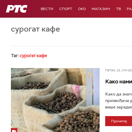
РТС
ВЕСТИ
СПОРТ
OKO
МАГАЗИН
ТВ
Р
сурогат кафе
Таг:
сурогат кафе
ПЕТАК, 13. ЈУН 202
Како нами
Како да знат
призвођача у
више зарадил
Прочитај