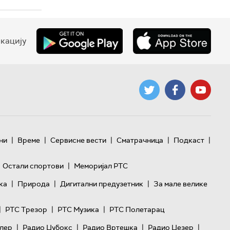
кацију
|
|
|
|
|
ни
Време
Сервисне вести
Сматрачница
Подкаст
|
Остали спортови
Меморијал РТС
|
|
|
ка
Природа
Дигитални предузетник
За мале велике
|
|
|
РТС Трезор
РТС Музика
РТС Полетарац
|
|
|
|
лер
Радио Џубокс
Радио Вртешка
Радио Џезер