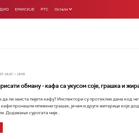
АДИО
ЕМИСИЈЕ
РТС
Остало
5, 18:20 -> 19:09
рисати обману - кафа са укусом соје, грашка и жир
е да ли заиста пијете кафу? Инспектори су протеклих дана код че
 кафи пронашли млевени грашак, јечам и друге житарице које дод
и. Додавање сурогата није...