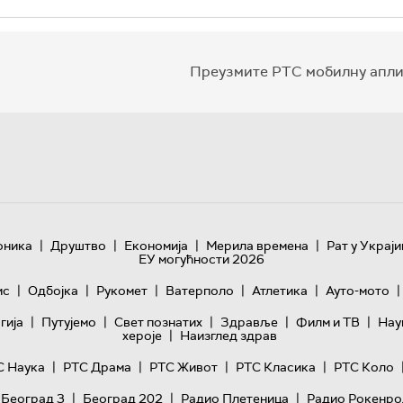
Преузмите РТС мобилну апли
|
|
|
|
оника
Друштво
Економија
Мерила времена
Рат у Украји
ЕУ могућности 2026
|
|
|
|
|
|
ис
Одбојка
Рукомет
Ватерполо
Атлетика
Ауто-мото
|
|
|
|
|
гијa
Путујемо
Свет познатих
Здравље
Филм и ТВ
Нау
|
хероје
Наизглед здрав
|
|
|
|
С Наука
РТС Драма
РТС Живот
РТС Класика
РТС Коло
|
|
|
 Београд 3
Београд 202
Радио Плетеница
Радио Рокенро