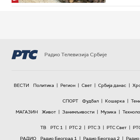
Радио Телевизија Србије
|
|
|
|
ВЕСТИ
Политика
Регион
Свет
Србија данас
Хр
|
|
СПОРТ
Фудбал
Кошарка
Тен
|
|
|
МАГАЗИН
Живот
Занимљивости
Музика
Техноло
|
|
|
|
ТВ
РТС 1
РТС 2
РТС 3
РТС Свет
РТ
|
|
РАДИО
Радио Београд 1
Радио Београд 2
Радио