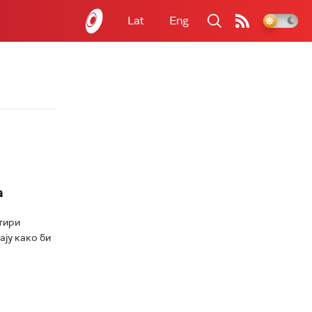
Lat
Eng
а
тири
ају како би