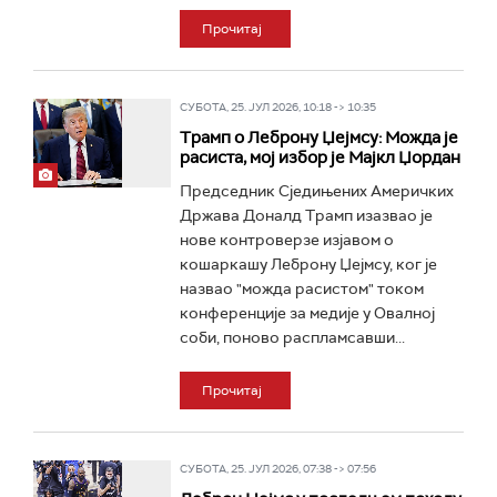
Прочитај
СУБОТА, 25. ЈУЛ 2026, 10:18 -> 10:35
Трамп о Леброну Џејмсу: Можда је
расиста, мој избор је Мајкл Џордан
Председник Сједињених Америчких
Држава Доналд Трамп изазвао је
нове контроверзе изјавом о
кошаркашу Леброну Џејмсу, ког је
назвао "можда расистом" током
конференције за медије у Овалној
соби, поново распламсавши...
Прочитај
СУБОТА, 25. ЈУЛ 2026, 07:38 -> 07:56