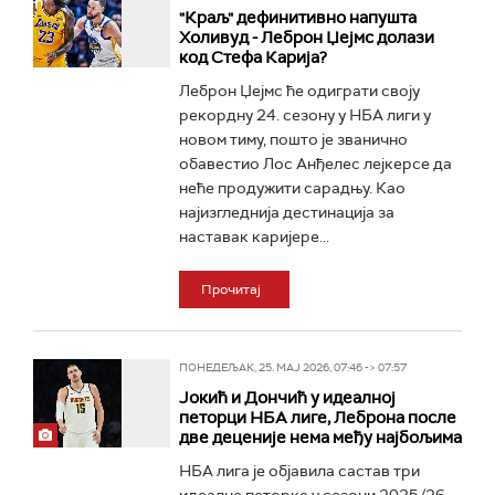
"Краљ" дефинитивно напушта
Холивуд - Леброн Џејмс долази
код Стефа Карија?
Леброн Џејмс ће одиграти своју
рекордну 24. сезону у НБА лиги у
новом тиму, пошто је званично
обавестио Лос Анђелес лејкерсе да
неће продужити сарадњу. Као
најизгледнија дестинација за
наставак каријере...
Прочитај
ПОНЕДЕЉАК, 25. МАЈ 2026, 07:46 -> 07:57
Јокић и Дончић у идеалној
петорци НБА лиге, Леброна после
две деценије нема међу најбољима
НБА лига је објавила састав три