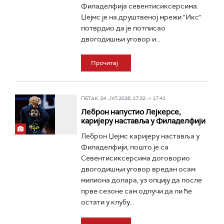
Филаделфија севентисиксерсима.
Џејмс је на друштвеној мрежи "Икс"
потврдио да је потписао
двогодишњи уговор и...
Прочитај
ПЕТАК, 24. ЈУЛ 2026, 17:32 -> 17:41
Леброн напустио Лејкерсе,
каријеру наставља у Филаделфији
Леброн Џејмс каријеру наставља у
Филаделфији, пошто је са
Севентисиксерсима договорио
двогодишњи уговор вредан осам
милиона долара, уз опцију да после
прве сезоне сам одлучи да ли ће
остати у клубу...