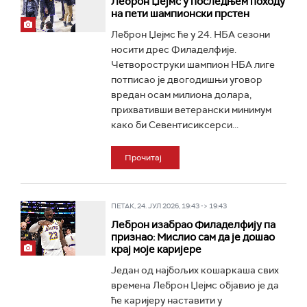
Леброн Џејмс у последњем походу
на пети шампионски прстен
Леброн Џејмс ће у 24. НБА сезони
носити дрес Филаделфије.
Четвороструки шампион НБА лиге
потписао је двогодишњи уговор
вредан осам милиона долара,
прихвативши ветерански минимум
како би Севентисиксерси...
Прочитај
ПЕТАК, 24. ЈУЛ 2026, 19:43 -> 19:43
Леброн изабрао Филаделфију па
признао: Мислио сам да је дошао
крај моје каријере
Један од најбољих кошаркаша свих
времена Леброн Џејмс објавио је да
ће каријеру наставити у