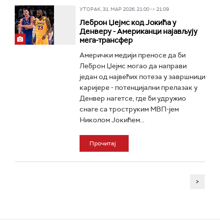
УТОРАК, 31. МАР 2026, 21:00 -> 21:09
Леброн Џејмс код Јокића у
Денверу - Американци најављују
мега-трансфер
Амерички медији преносе да би
Леброн Џејмс могао да направи
један од највећих потеза у завршници
каријере - потенцијални прелазак у
Денвер нагетсе, где би удружио
снаге са троструким МВП-јем
Николом Јокићем...
Прочитај
>