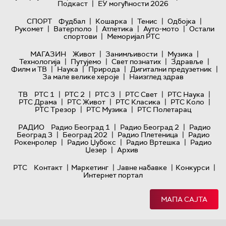
|
Подкаст
ЕУ могућности 2026
|
|
|
|
СПОРТ
Фудбал
Кошарка
Тенис
Одбојка
|
|
|
|
Рукомет
Ватерполо
Атлетика
Ауто-мото
Остали
|
спортови
Меморијал РТС
|
|
|
МАГАЗИН
Живот
Занимљивости
Музика
|
|
|
|
Технологијa
Путујемо
Свет познатих
Здравље
|
|
|
|
Филм и ТВ
Наука
Природа
Дигитални предузетник
|
За мале велике хероје
Наизглед здрав
|
|
|
|
|
ТВ
РТС 1
РТС 2
РТС 3
РТС Свет
РТС Наука
|
|
|
|
РТС Драма
РТС Живот
РТС Класика
РТС Коло
|
|
РТС Трезор
РТС Музика
РТС Полетарац
|
|
РАДИО
Радио Београд 1
Радио Београд 2
Радио
|
|
|
Београд 3
Београд 202
Радио Плетеница
Радио
|
|
|
Рокенролер
Радио Џубокс
Радио Вртешка
Радио
|
Џезер
Архив
|
|
|
|
РТС
Контакт
Маркетинг
Јавне набавке
Конкурси
Интернет портал
МАПА САЈТА