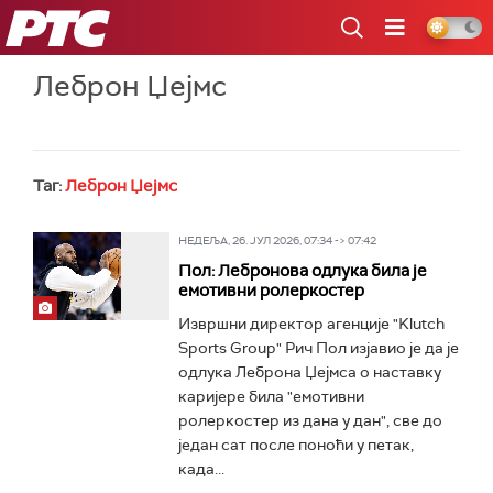
РТС
Леброн Џејмс
Таг:
Леброн Џејмс
НЕДЕЉА, 26. ЈУЛ 2026, 07:34 -> 07:42
Пол: Лебронова одлука била је
емотивни ролеркостер
Извршни директор агенције "Klutch
Sports Group" Рич Пол изјавио је да је
одлука Леброна Џејмса о наставку
каријере била "емотивни
ролеркостер из дана у дан", све до
један сат после поноћи у петак,
када...