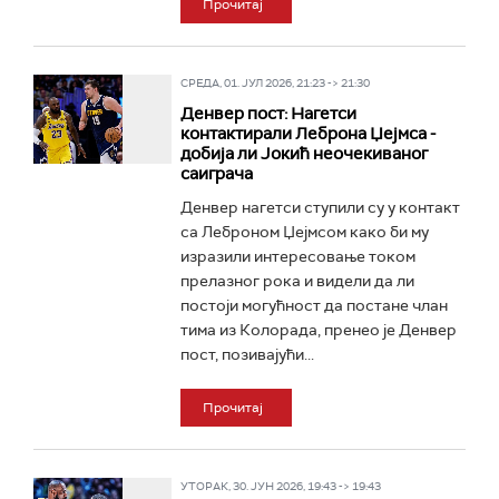
Прочитај
СРЕДА, 01. ЈУЛ 2026, 21:23 -> 21:30
Денвер пост: Нагетси
контактирали Леброна Џејмса -
добија ли Јокић неочекиваног
саиграча
Денвер нагетси ступили су у контакт
са Леброном Џејмсом како би му
изразили интересовање током
прелазног рока и видели да ли
постоји могућност да постане члан
тима из Колорада, пренео је Денвер
пост, позивајући...
Прочитај
УТОРАК, 30. ЈУН 2026, 19:43 -> 19:43