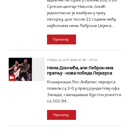
идеалне петорке у сезони 2025/26.
Српски центар Никола Јокић
једногласно је изабран у прву
петорку, док после 21 године међу
најбољима нема Леброна Џејмса...
Прочитај
СРЕДА, 22. АПР 2026, 07:38 -> 07:41
Нема Дончића, али Леброн има
пратњу - нова победа Лејкерса
Кошаркаши Лос Анђелес лејкерса
повели су 2-0 у првој рунди плеј-офа
Запада, савладавши Хјустон рокетсе
са 101:94...
Прочитај