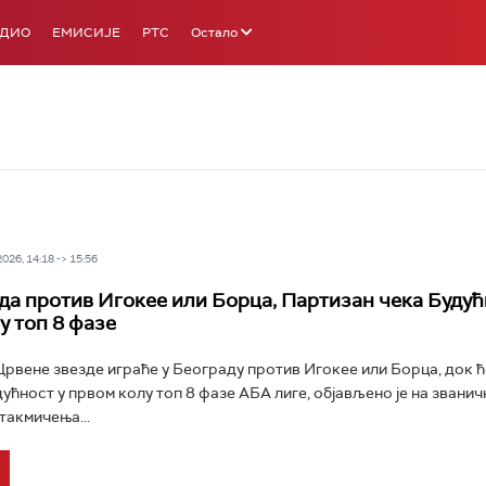
АДИО
ЕМИСИЈЕ
РТС
Остало
26, 14:18 -> 15:56
да против Игокее или Борца, Партизан чека Будућ
у топ 8 фазе
вене звезде играће у Београду против Игокее или Борца, док 
ућност у првом колу топ 8 фазе АБА лиге, објављено је на званич
такмичења...