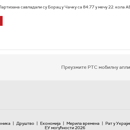
ртизана савладали су Борац у Чачку са 84:77 у мечу 22. кола АБА
Преузмите РТС мобилну апли
|
|
|
|
оника
Друштво
Економија
Мерила времена
Рат у Украји
ЕУ могућности 2026