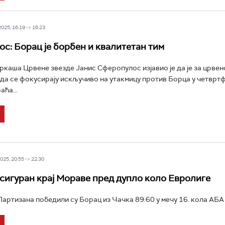
25, 16:19 -> 16:23
с: Борац је борбен и квалитетан тим
каша Црвене звезде Јанис Сферопулос изјавио је да је за црвен
да се фокусирају искључиво на утакмицу против Борца у четврт
ћа...
25, 20:55 -> 22:30
сигуран крај Мораве пред дупло коло Евролиге
ртизана победили су Борац из Чачка 89:60 у мечу 16. кола АБА л