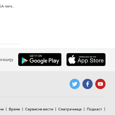
 лиге...
кацију
|
|
|
|
|
ни
Време
Сервисне вести
Сматрачница
Подкаст