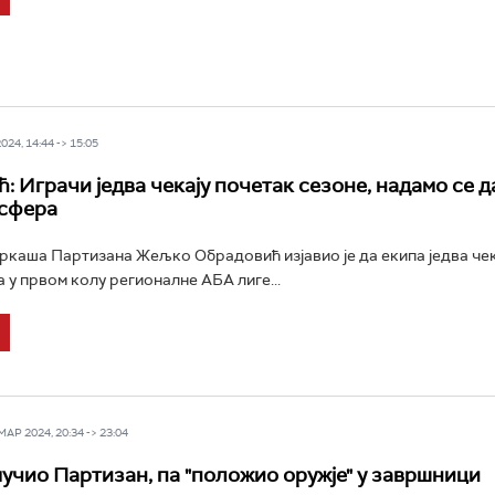
24, 14:44 -> 15:05
: Играчи једва чекају почетак сезоне, надамо се д
осфера
каша Партизана Жељко Обрадовић изјавио је да екипа једва че
 у првом колу регионалне АБА лиге...
Р 2024, 20:34 -> 23:04
учио Партизан, па "положио оружје" у завршници