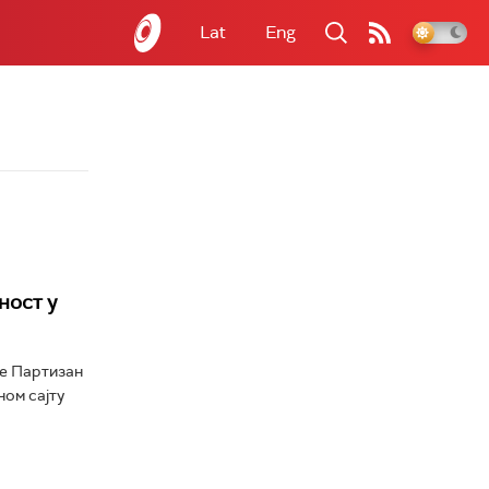
Lat
Eng
ност у
ће Партизан
ном сајту