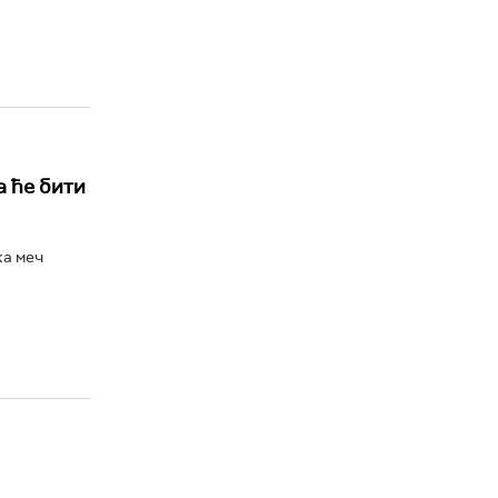
а ће бити
ка меч