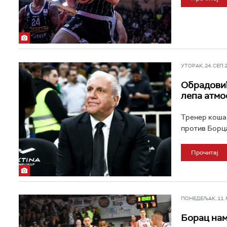
УТОРАК, 24. СЕП 20
Обрадовић
лепа атм
Тренер кошар
против Борца
Прочитај
ПОНЕДЕЉАК, 11. МА
Борац нам