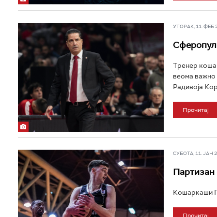
УТОРАК, 11. ФЕБ 20
Сферопуло
Тренер кошар
веома важно 
Радивоја Кора
Прочитај
СУБОТА, 11. ЈАН 20
Партизан 
Кошаркаши Па
Прочитај