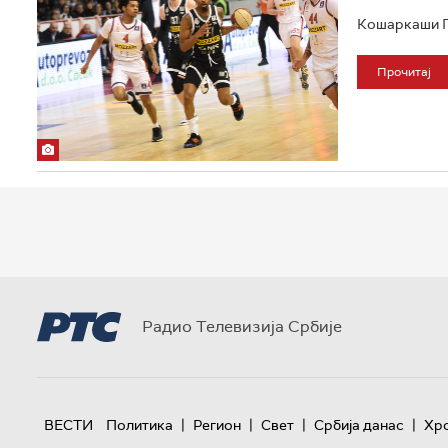
Кошаркаши Па
Прочитај
Радио Телевизија Србије
|
|
|
|
ВЕСТИ
Политика
Регион
Свет
Србија данас
Хр