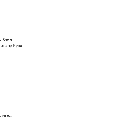
о-беле
финалу Купа
иге...