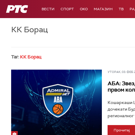
РТС
ВЕСТИ
СПОРТ
OKO
МАГАЗИН
ТВ
Р
КК Борац
Таг:
КК Борац
УТОРАК, 03. ФЕБ 20
АБА: Звез
првом кол
Кошаркаши Цр
дочекати Буд
регионалног 
Прочитај