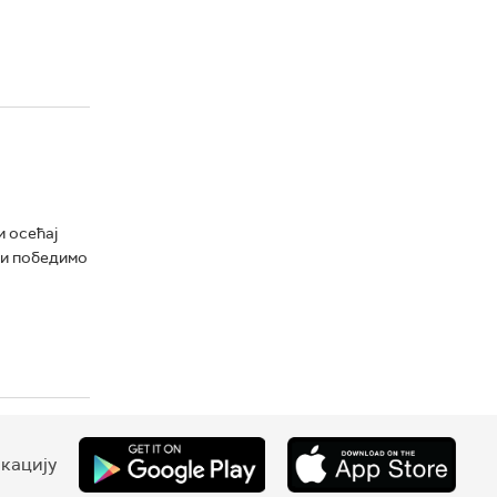
и осећај
 и победимо
кацију