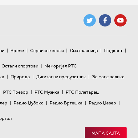
|
|
|
|
|
ни
Време
Сервисне вести
Сматрачница
Подкаст
|
Остали спортови
Меморијал РТС
|
|
|
ка
Природа
Дигитални предузетник
За мале велике
|
|
|
РТС Трезор
РТС Музика
РТС Полетарац
|
|
|
|
лер
Радио Џубокс
Радио Вртешка
Радио Џезер
ортал
МАПА САЈТА