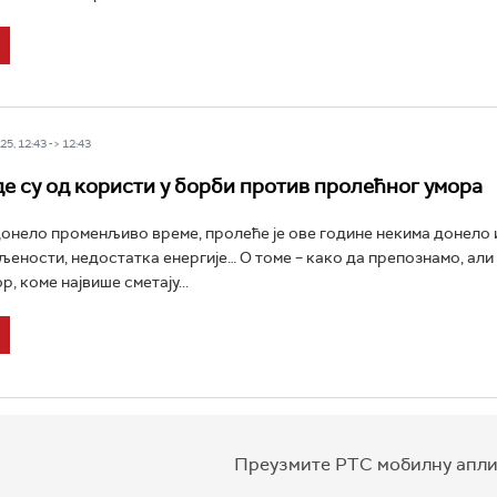
5, 12:43 -> 12:43
де су од користи у борби против пролећног умора
донело променљиво време, пролеће је ове године некима донело 
љености, недостатка енергије… O томе – како да препознамо, али
, коме највише сметају...
Преузмите РТС мобилну апли