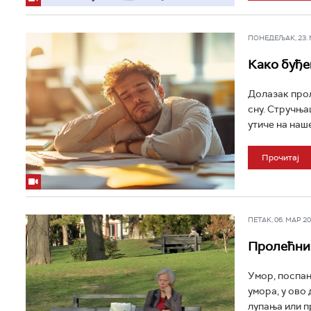
ПОНЕДЕЉАК, 23. МА
Како буђе
Долазак прол
сну. Стручња
утиче на наше
Прочитај
ПЕТАК, 06. МАР 202
Пролећни 
Умор, поспан
умора, у ово 
лупања или п