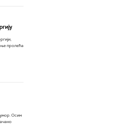
ргију
ргији,
ђење пролећа
 умор. Осим
јачано