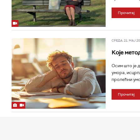
Прочитај
СРЕДА, 21. МАЈ 202
Које мето
Осим што је 
умора, исцрп
пролећни умор
Прочитај