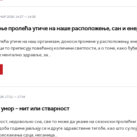
Р 2026, 14:27 -> 14:28
ње пролећа утиче на наше расположење, сан и ене
ећа утиче на наш организам, доноси промене у расположењу, ене
ци то приписују повећаној количини светлости, а о томе, како бу
 ментално здравље, за...
6, 17:21 -> 17:34
умор – мит или стварност
ост, недовољно сна, све то може да укаже на сезонски пролећни
доба године јављају се и друге здравствене тегобе, као што су по
рескакања срца, несаница...