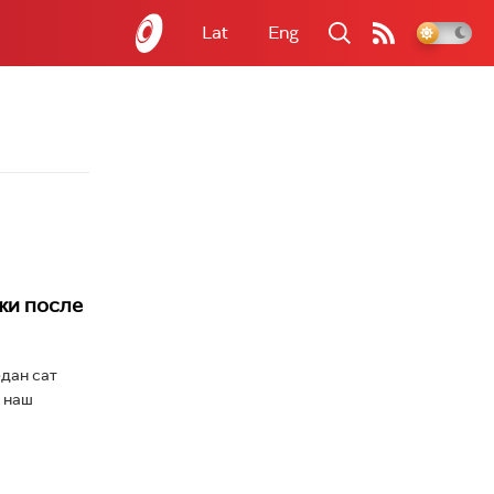
Lat
Eng
жи после
дан сат
а наш