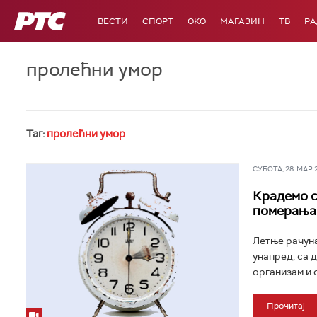
РТС
ВЕСТИ
СПОРТ
OKO
МАГАЗИН
ТВ
Р
пролећни умор
Таг:
пролећни умор
СУБОТА, 28. МАР 20
Крадемо с
померања
Летње рачуна
унапред, са д
организам и 
Прочитај