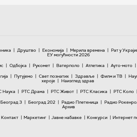
|
|
|
|
оника
Друштво
Економија
Мерила времена
Рат у Украји
ЕУ могућности 2026
|
|
|
|
|
|
ис
Одбојка
Рукомет
Ватерполо
Атлетика
Ауто-мото
|
|
|
|
|
гијa
Путујемо
Свет познатих
Здравље
Филм и ТВ
Нау
|
хероје
Наизглед здрав
|
|
|
|
С Наука
РТС Драма
РТС Живот
РТС Класика
РТС Коло
|
|
|
 Београд 3
Београд 202
Радио Плетеница
Радио Рокенро
Архив
|
|
|
|
Контакт
Маркетинг
Јавне набавке
Конкурси
Интернет п