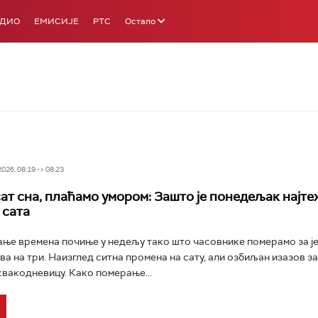
АДИО
ЕМИСИЈЕ
РТС
Остало
26, 08:19 -> 08:23
ат сна, плаћамо умором: Зашто је понедељак најте
 сата
ње времена почиње у недељу тако што часовнике померамо за је
ва на три. Наизглед ситна промена на сату, али озбиљан изазов з
свакодневицу. Како померање...