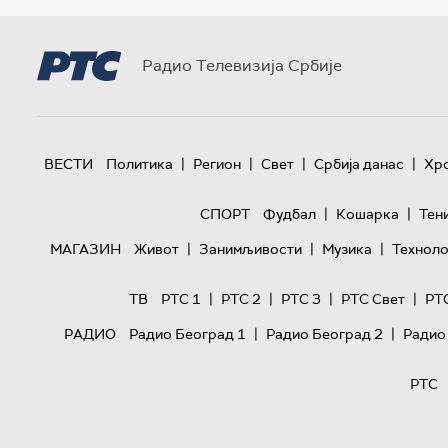
Радио Телевизија Србије
|
|
|
|
ВЕСТИ
Политика
Регион
Свет
Србија данас
Хр
|
|
СПОРТ
Фудбал
Кошарка
Тен
|
|
|
МАГАЗИН
Живот
Занимљивости
Музика
Техноло
|
|
|
|
ТВ
РТС 1
РТС 2
РТС 3
РТС Свет
РТ
|
|
РАДИО
Радио Београд 1
Радио Београд 2
Радио
РТС