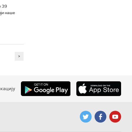
е 39
ији наше
>
кацију