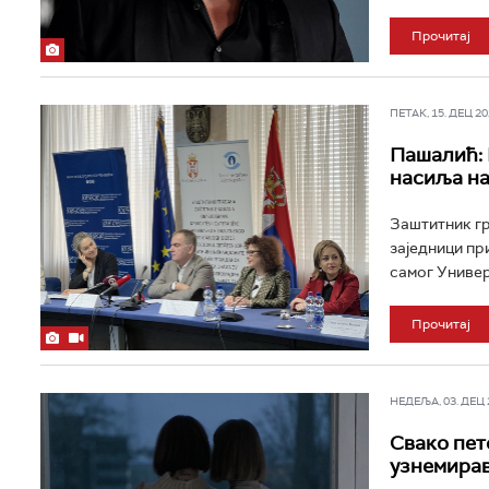
Прочитај
ПЕТАК, 15. ДЕЦ 202
Пашалић: 
насиља на
Заштитник гр
заједници при
самог Универз
Прочитај
НЕДЕЉА, 03. ДЕЦ 2
Свако пет
узнемирав