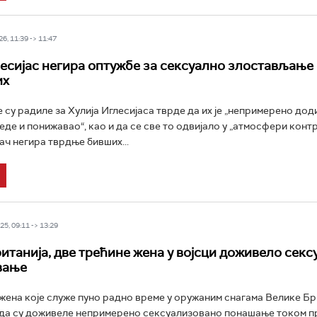
6, 11:39 -> 11:47
есијас негира оптужбе за сексуално злостављање
их
е су радиле за Хулија Иглесијаса тврде да их је „непримерено дод
еде и понижавао“, као и да се све то одвијало у „атмосфери контр
ч негира тврдње бивших...
5, 09:11 -> 13:29
итанија, две трећине жена у војсци доживело секс
вање
жена које служе пуно радно време у оружаним снагама Велике Бр
у да су доживеле непримерено сексуализовано понашање током 