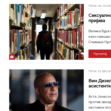
ПЕТАК, 28. ЈУН 202
Сексуално
пријава
Велика бура 
како наводе 
Славиша Орло
Прочитај
ПЕТАК, 22. ДЕЦ 202
Вин Дизел
асистент
Аста Јонасон
против звезд
наставка поз