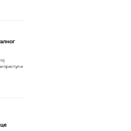
уалног
oj
ји приступ и
ице