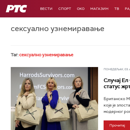
РТС
ВЕСТИ
СПОРТ
OKO
МАГАЗИН
ТВ
Р
сексуално узнемиравање
Таг:
сексуално узнемиравање
ПОНЕДЕЉАК, 03. АВ
Случај Ел
статус жр
Британско Ми
које је злос
модерног роп
Прочитај