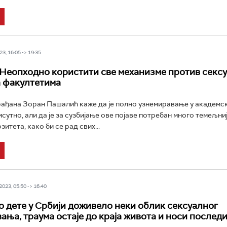
3, 16:05 -> 19:35
Неопходно користити све механизме против секс
 факултетима
ађана Зоран Пашалић каже да је полно узнемиравање у академск
сутно, али да је за сузбијање ове појаве потребан много темељни
итета, како би се рад свих...
023, 05:50 -> 16:40
о дете у Србији доживело неки облик сексуалног
ања, траума остаје до краја живота и носи послед