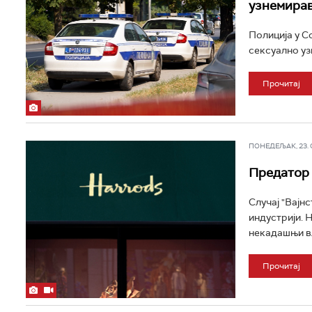
узнемирав
Полиција у С
сексуално уз
Прочитај
ПОНЕДЕЉАК, 23. СЕ
Предатор 
Случај "Вајн
индустрији. Н
некадашњи вл
Прочитај