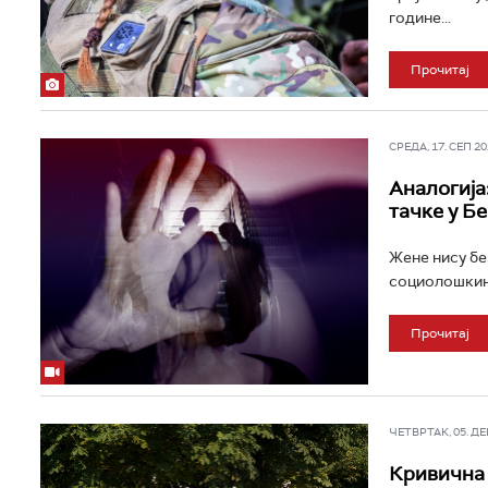
године...
Прочитај
СРЕДА, 17. СЕП 202
Аналогија
тачке у Бе
Жене нису бе
социолошкиња
Прочитај
ЧЕТВРТАК, 05. ДЕЦ
Кривична 