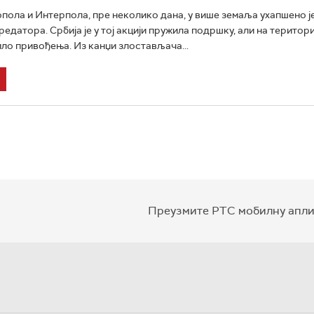
опола и Интерпола, пре неколико дана, у више земаља ухапшено ј
едатора. Србија је у тој акцији пружила подршку, али на територ
ило привођења. Из канџи злостављача...
Преузмите РТС мобилну апли