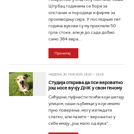
Штрбац годинама се бори за
опстанак и породице и фирме за
производњу сира. У последњих пет
година вукови су му преклали 50
грла стоке, али је до сада добио
само 384 евра...
Прочитај
НЕДЕЉА, 30. НОВ 2025, 19:20 -> 19:19
Студија открива да пси вероватно
још носе вучју ДНК у свом геному
Сићушни, пуфнасти псићи који шетају
улицом, наши љубимци у које имамо
пуно поверење, могу изгледати
слатко, али пазите – вероватно у
себи имају „још мало од вука"...