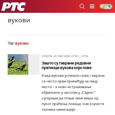
РТС
вукови
Таг:
вукови
СУБОТА, 14. МАР 2026, 17:40 -> 17:54
Зашто су гаврани редовни
пратиоци вукова који лове
Када вукови успешно лове, гаврани
се често први примећују на лицу
места – а ново истраживање
објављено у часопису „Сајенс“
сугерише да птице чине више од
пуког праћења ловаца: оне користе
технике навигације...