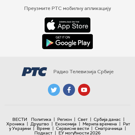
Преузмите РТС мобилну апликацију
Радио Телевизија Србије
|
|
|
|
ВЕСТИ
Политика
Регион
Свет
Србија данас
|
|
|
|
Хроника
Друштво
Економија
Мерила времена
Рат
|
|
|
|
у Украјини
Време
Сервисне вести
Сматрачница
|
Подкаст
ЕУ могућности 2026