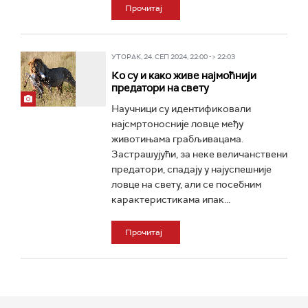
Прочитај
УТОРАК, 24. СЕП 2024, 22:00 -> 22:03
Ко су и како живе најмоћнији
предатори на свету
Научници су идентификовали
најсмртоносније ловце међу
животињама грабљивацама.
Застрашујући, за неке величанствени
предатори, спадају у најуспешније
ловце на свету, али се посебним
карактеристикама ипак...
Прочитај