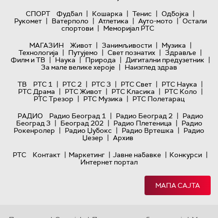
|
|
|
|
СПОРТ
Фудбал
Кошарка
Тенис
Одбојка
|
|
|
|
Рукомет
Ватерполо
Атлетика
Ауто-мото
Остали
|
спортови
Меморијал РТС
|
|
|
МАГАЗИН
Живот
Занимљивости
Музика
|
|
|
|
Технологијa
Путујемо
Свет познатих
Здравље
|
|
|
|
Филм и ТВ
Наука
Природа
Дигитални предузетник
|
За мале велике хероје
Наизглед здрав
|
|
|
|
|
ТВ
РТС 1
РТС 2
РТС 3
РТС Свет
РТС Наука
|
|
|
|
РТС Драма
РТС Живот
РТС Класика
РТС Коло
|
|
РТС Трезор
РТС Музика
РТС Полетарац
|
|
РАДИО
Радио Београд 1
Радио Београд 2
Радио
|
|
|
Београд 3
Београд 202
Радио Плетеница
Радио
|
|
|
Рокенролер
Радио Џубокс
Радио Вртешка
Радио
|
Џезер
Архив
|
|
|
|
РТС
Контакт
Маркетинг
Јавне набавке
Конкурси
Интернет портал
МАПА САЈТА