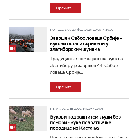
Прочитај
ПОНЕДЕЉАК, 23. ФЕБ 2026, 10:00 -> 10:00
Завршен Сабор ловаца Србије –
вукови остали скривени у
златиборским шумама
Традиционалном хајком на вука на
Златибору је завршен 44. Сабор
ловаца Србије...
Прочитај
ПЕТАК, 06. ФЕБ 2026, 14:15 -> 15:04
Вукови под заштитом, људи без
помоћи - муке повратничке
породице из Кистања
Повратник у општину Кистање Саша